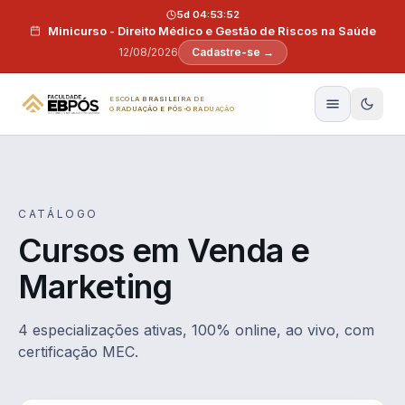
Pular para o conteúdo
5d 04:53:52
Minicurso - Direito Médico e Gestão de Riscos na Saúde
12/08/2026
Cadastre-se →
ESCOLA BRASILEIRA DE
GRADUAÇÃO E PÓS-GRADUAÇÃO
CATÁLOGO
Cursos em Venda e
Marketing
4 especializações ativas, 100% online, ao vivo, com
certificação MEC.