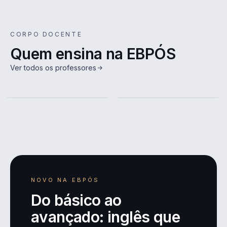
CORPO DOCENTE
Quem ensina na EBPÓS
iel Brito Velasco
Érika Louise Bastos
Ver todos os professores
ueiredo
Calazans
Juli
mais
Ver mais
Ver m
COORD
NOVO NA EBPÓS
Do básico ao
avançado: inglês que