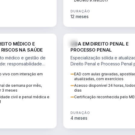
Decreto 9.199/2017
DURAÇÃO
12 meses
DIREITO
D
REITO MÉDICO E
MBA EM DIREITO PENAL E
 RISCOS NA SAÚDE
PROCESSO PENAL
to médico e gestão de
Especialização sólida e atualiz
úde: responsabilidade
Direito Penal e Processo Penal 
, ética do CFM,
advocacia criminal e concursos
 vivo com interação em
EAD com aulas gravadas, apostila
ão e planejamento
jurídicos.
atualizadas, com exercícios
inal de semana por mês,
Acesso disponível 24 horas, todo
r 3 meses
dias
dade civil e penal médica e
Certificação reconhecida pelo M
M
DURAÇÃO
4 meses