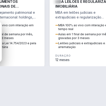
RUMENTOS
MBA LEILÕES E REGULARIZ
ONAIS DE
IMOBILIÁRIA
NTO PATRIMONIAL &
jamento patrimonial e
MBA em leilões judiciais e
IO
ternacional: holdings,
extrajudiciais e regularização
hore sob a Lei
imobiliária, com due diligence,
 vivo com interação em
MBA 100% ao vivo com interação
e a Reforma Tributária.
alienação fiduciária e pós-
tempo real
arrematação.
inal de semana por mês,
Aulas em 1 final de semana por m
r 3 meses
gravadas por 3 meses
ela Lei 14.754/2023 e pela
Leilões judiciais e extrajudiciais 
utária
arrematação
DURAÇÃO
12 meses
ENGENHARIA