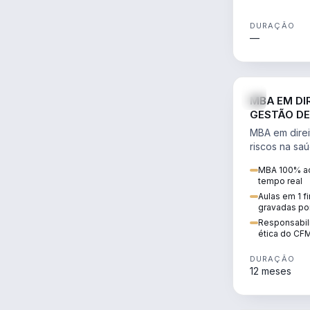
DURAÇÃO
—
MBA EM DI
GESTÃO DE
MBA em direi
riscos na sa
civil e penal
MBA 100% ao
judicializaç
tempo real
patrimonial.
Aulas em 1 f
gravadas po
Responsabili
ética do CF
DURAÇÃO
12 meses