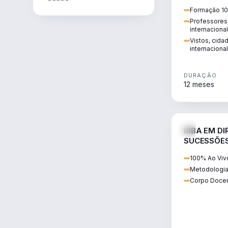
internacional:
Formação 10
regularização
Professores 
transnacional
internaciona
Vistos, cida
internacional
DURAÇÃO
12 meses
MBA EM DIR
SUCESSÕES
CONTEMP
100% Ao Viv
Metodologia
Corpo Docen