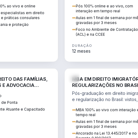
 vistos, cidadania,
CCEE, formação de PLD, gestão
0% ao vivo e online
Pós 100% online e ao vivo, com
 e consultoria
risco e migração de clientes.
interação em tempo real
especialistas em direito
.
l e práticas consulares
Aulas em 1 final de semana por m
gravadas por 3 meses
dania e proteção
Foco no Ambiente de Contratação
(ACL) e na CCEE
DURAÇÃO
12 meses
DIREITO
D
EITO DAS FAMÍLIAS,
MBA EM DIREITO IMIGRATÓR
 E ADVOCACIA
REGULARIZAÇÕES NO BRAS
ORÂNEA
Pós-graduação em direito imigra
o
e regularização no Brasil: vistos,
 de Ponta
residência, naturalização, refúg
te Atuante e Capacitado
MBA 100% ao vivo com interação
tributação do imigrante.
tempo real
Aulas em 1 final de semana por m
gravadas por 3 meses
Ancorado na Lei 13.445/2017 e no