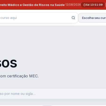
ireito Médico e Gestão de Riscos na Saúde
·
12/08/2026
5d 13:51:08
Escolha seu cur
sos
 com certificação MEC.