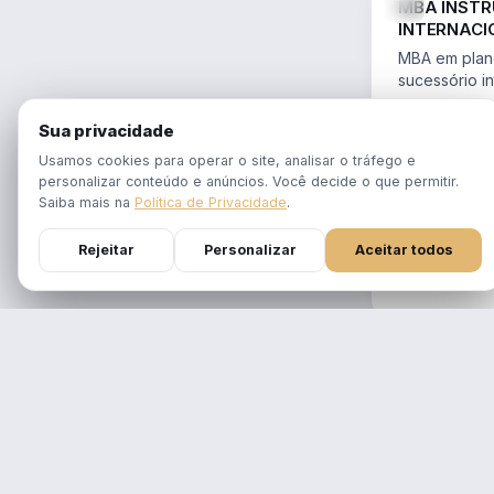
MBA INST
INTERNACI
PLANEJAME
MBA em plane
SUCESSÓR
sucessório in
trusts e offs
MBA 100% ao
14.754/2023 
Sua privacidade
tempo real
Aulas em 1 f
Usamos cookies para operar o site, analisar o tráfego e
gravadas po
personalizar conteúdo e anúncios. Você decide o que permitir.
Atualizado p
Saiba mais na
Política de Privacidade
.
Reforma Trib
Rejeitar
Personalizar
Aceitar todos
DURAÇÃO
12 meses