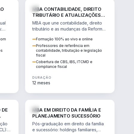
NHARIA
DIREITO
ÃO
MBA CONTABILIDADE, DIREITO
TRIBUTÁRIO E ATUALIZAÇÕES
DA REFORMA TRIBUTÁRIA
ual
MBA que une contabilidade, direito
s:
tributário e as mudanças da Reforma
ão de
Tributária (CBS, IBS) para atuação
 com
Formação 100% ao vivo e online
estratégica no novo cenário.
Professores de referência em
ês
contabilidade, tributação e legislação
fiscal
Cobertura de CBS, IBS, ITCMD e
compliance fiscal
DURAÇÃO
12 meses
NHARIA
DIREITO
 DE
MBA EM DIREITO DA FAMÍLIA E
PLANEJAMENTO SUCESSÓRIO
ação
Pós-graduação em direito da família
CL):
e sucessório: holdings familiares,