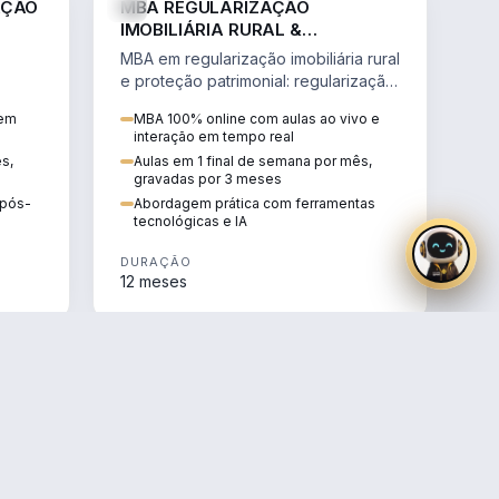
AÇÃO
MBA REGULARIZAÇÃO
IMOBILIÁRIA RURAL &
PROTEÇÃO PATRIMONIAL
MBA em regularização imobiliária rural
e proteção patrimonial: regularização
fundiária, contratos agrários e holding
 em
MBA 100% online com aulas ao vivo e
rural.
interação em tempo real
ês,
Aulas em 1 final de semana por mês,
gravadas por 3 meses
e pós-
Abordagem prática com ferramentas
tecnológicas e IA
DURAÇÃO
12 meses
AGRO
AGRO