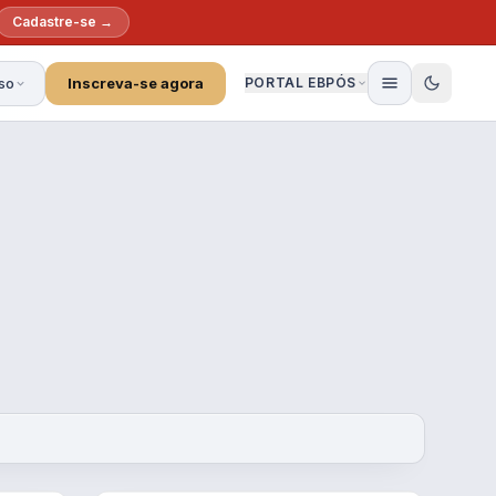
Cadastre-se →
so
Inscreva-se agora
PORTAL EBPÓS