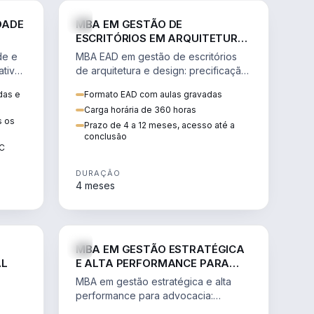
GESTÃO
ENGENHARIA
DADE
MBA EM GESTÃO DE
ESCRITÓRIOS EM ARQUITETURA
E DESIGN
de e
MBA EAD em gestão de escritórios
tiva,
de arquitetura e design: precificação,
a
marketing, branding, finanças e
das e
Formato EAD com aulas gravadas
sos.
gestão de equipes criativas.
Carga horária de 360 horas
s os
Prazo de 4 a 12 meses, acesso até a
conclusão
EC
DURAÇÃO
4 meses
AGRO
DIREITO
MBA EM GESTÃO ESTRATÉGICA
AL
E ALTA PERFORMANCE PARA
ADVOCACIA
MBA em gestão estratégica e alta
performance para advocacia:
 e
transformar o escritório num negócio