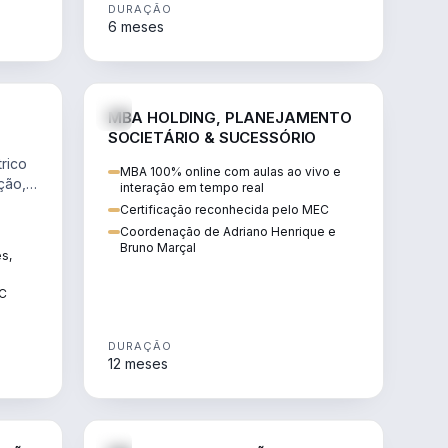
DURAÇÃO
6 meses
NHARIA
DIREITO
MBA HOLDING, PLANEJAMENTO
SOCIETÁRIO & SUCESSÓRIO
rico
MBA 100% online com aulas ao vivo e
ção,
interação em tempo real
Certificação reconhecida pelo MEC
Coordenação de Adriano Henrique e
Bruno Marçal
ês,
EC
DURAÇÃO
12 meses
IREITO
DIREITO