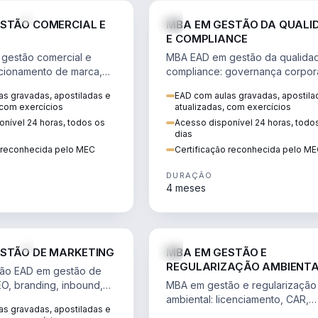
VENDA E MARKETING
STÃO COMERCIAL E
MBA EM GESTÃO DA QUALI
E COMPLIANCE
gestão comercial e
MBA EAD em gestão da qualida
cionamento de marca,
compliance: governança corpora
 marketing digital e
políticas anticorrupção, melhori
s gravadas, apostiladas e
EAD com aulas gravadas, apostila
to do consumidor na
contínua e IA aplicada a proces
 com exercícios
atualizadas, com exercícios
nível 24 horas, todos os
Acesso disponível 24 horas, todo
dias
o reconhecida pelo MEC
Certificação reconhecida pelo M
DURAÇÃO
4 meses
VENDA E MARKETING
STÃO DE MARKETING
MBA EM GESTÃO E
REGULARIZAÇÃO AMBIENT
ão EAD em gestão de
EO, branding, inbound,
MBA em gestão e regularização
ng e métricas web para
ambiental: licenciamento, CAR,
s gravadas, apostiladas e
entadas por dados.
EIA/RIMA, georreferenciamento