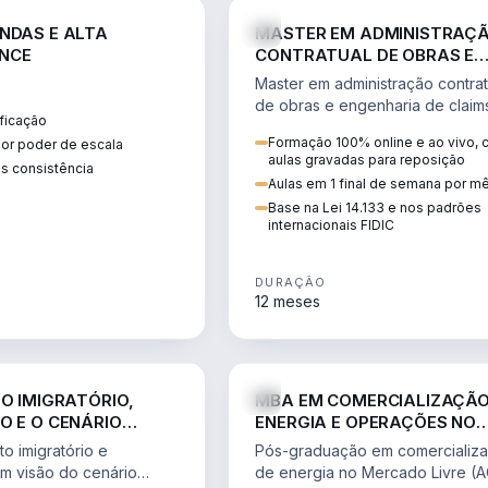
ENGE
NDAS E ALTA
MASTER EM ADMINISTRAÇ
NCE
CONTRATUAL DE OBRAS E
ENGENHARIA DE CLAIMS
Master em administração contrat
de obras e engenharia de claim
ficação
ciclo do contrato, fundamentaç
Formação 100% online e ao vivo,
ior poder de escala
pleitos, delay analysis e FIDIC.
aulas gravadas para reposição
s consistência
Aulas em 1 final de semana por m
Base na Lei 14.133 e nos padrões
internacionais FIDIC
DURAÇÃO
12 meses
DIREITO
ENGE
TO IMIGRATÓRIO,
MBA EM COMERCIALIZAÇÃO
O E O CENÁRIO
ENERGIA E OPERAÇÕES NO
ONAL
MERCADO LIVRE
o imigratório e
Pós-graduação em comercializ
om visão do cenário
de energia no Mercado Livre (A