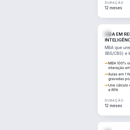
DURAÇÃO
12 meses
MBA EM RE
INTELIGÊNC
MBA que une 
(IBS/CBS) e In
cálculo de tr
MBA 100% on
RPA e automaç
interação e
Aulas em 1 f
gravadas po
Une cálculo 
e RPA
DURAÇÃO
12 meses