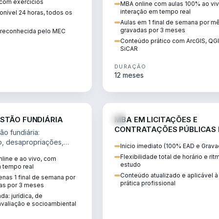
 com exercícios
MBA online com aulas 100% ao viv
perícia ambiental com ArcGIS, Q
interação em tempo real
nível 24 horas, todos os
SiCAR.
Aulas em 1 final de semana por m
gravadas por 3 meses
o reconhecida pelo MEC
Conteúdo prático com ArcGIS, QG
SiCAR
DURAÇÃO
12 meses
AGRO
D
STÃO FUNDIÁRIA
MBA EM LICITAÇÕES E
CONTRATAÇÕES PÚBLICAS
o fundiária:
ATUALIDADE
o, desapropriações,
Inicio imediato (100% EAD e Grava
 imóveis e licenciamento
Flexibilidade total de horário e ri
line e ao vivo, com
 projetos de
estudo
m tempo real
.
Conteúdo atualizado e aplicável à
nas 1 final de semana por
prática profissional
as por 3 meses
da: jurídica, de
valiação e socioambiental