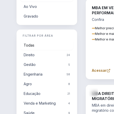
Ao Vivo
MBA EM VE
PERFORMA
Gravado
Confira
Melhor preci
Melhor e ma
FILTRAR POR ÁREA
Melhor e mai
Todas
Direito
24
Gestão
5
Acessar
Engenharia
58
Agro
8
MBA DIREI
Educação
21
MIGRATÓRI
Venda e Marketing
INTERNACI
4
MBA em direit
migratório c
Saúde
9