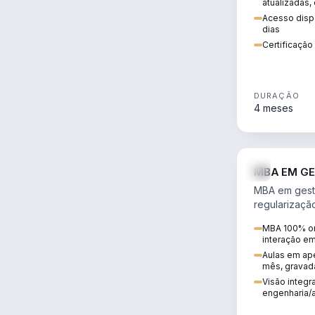
atualizadas,
Acesso dispo
dias
Certificaçã
DURAÇÃO
4 meses
MBA EM GE
MBA em gestã
regularizaçã
avaliação de
MBA 100% on
ambiental em
interação e
infraestrutura
Aulas em ape
mês, gravad
Visão integra
engenharia/a