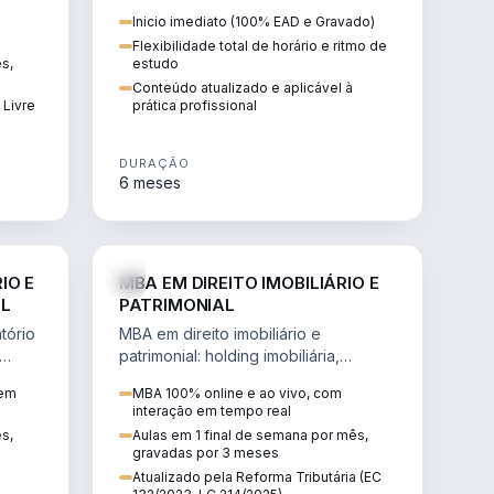
 de
proteção patrimonial, inventários e
Inicio imediato (100% EAD e Gravado)
tributação da sucessão.
Flexibilidade total de horário e ritmo de
ês,
estudo
Conteúdo atualizado e aplicável à
 Livre
prática profissional
DURAÇÃO
6 meses
IREITO
DIREITO
IO E
MBA EM DIREITO IMOBILIÁRIO E
IL
PATRIMONIAL
tório
MBA em direito imobiliário e
patrimonial: holding imobiliária,
io e
incorporações, loteamentos,
 em
MBA 100% online e ao vivo, com
contratos e impactos da Reforma
interação em tempo real
Tributária.
ês,
Aulas em 1 final de semana por mês,
gravadas por 3 meses
Atualizado pela Reforma Tributária (EC