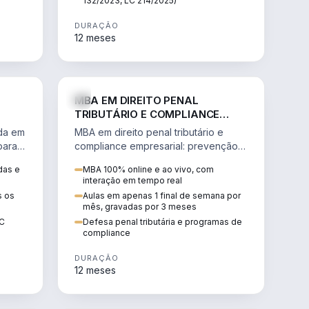
132/2023, LC 214/2025)
DURAÇÃO
12 meses
IREITO
DIREITO
MBA EM DIREITO PENAL
TRIBUTÁRIO E COMPLIANCE
EMPRESARIAL
ada em
MBA em direito penal tributário e
para a
compliance empresarial: prevenção à
lavagem de dinheiro, crimes
das e
MBA 100% online e ao vivo, com
tributários e auditoria.
interação em tempo real
s os
Aulas em apenas 1 final de semana por
mês, gravadas por 3 meses
EC
Defesa penal tributária e programas de
compliance
DURAÇÃO
12 meses