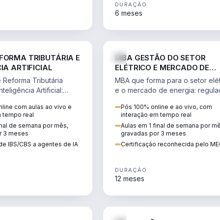
DURAÇÃO
6 meses
DIREITO
ENGE
FORMA TRIBUTÁRIA E
MBA GESTÃO DO SETOR
IA ARTIFICIAL
ELÉTRICO E MERCADO DE
ENERGIA
Reforma Tributária
MBA que forma para o setor elét
teligência Artificial:
e o mercado de energia: regula
ibutos, agentes de IA,
comercialização, geração,
line com aulas ao vivo e
Pós 100% online e ao vivo, com
ão da rotina fiscal.
transmissão e revisão tarifária.
m tempo real
interação em tempo real
inal de semana por mês,
Aulas em 1 final de semana por m
r 3 meses
gravadas por 3 meses
de IBS/CBS a agentes de IA
Certificação reconhecida pelo M
DURAÇÃO
12 meses
DIREITO
D