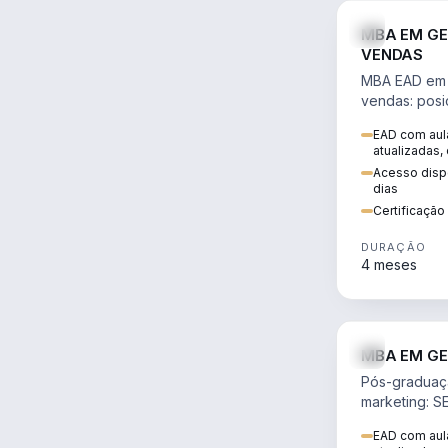
MBA EM GE
VENDAS
MBA EAD em 
vendas: posi
precificação,
EAD com aula
comportamen
atualizadas,
era digital.
Acesso dispo
dias
Certificaçã
DURAÇÃO
4 meses
MBA EM GE
Pós-graduaç
marketing: S
neuromarketi
EAD com aula
decisões ori