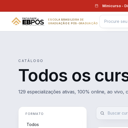
Pular para o conteúdo
Minicurso - D
ESCOLA BRASILEIRA DE
GRADUAÇÃO E PÓS-GRADUAÇÃO
CATÁLOGO
Todos os cur
129 especializações ativas, 100% online, ao vivo,
FORMATO
Todos