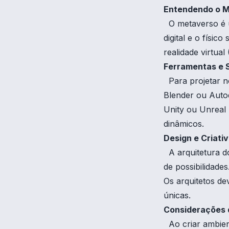
Entendendo o 
O metaverso é um
digital e o físic
realidade virtua
Ferramentas e 
Para projetar n
Blender ou Auto
Unity ou Unreal 
dinâmicos.
Design e Criati
A arquitetura do
de possibilidades.
Os arquitetos d
únicas.
Considerações d
Ao criar ambient