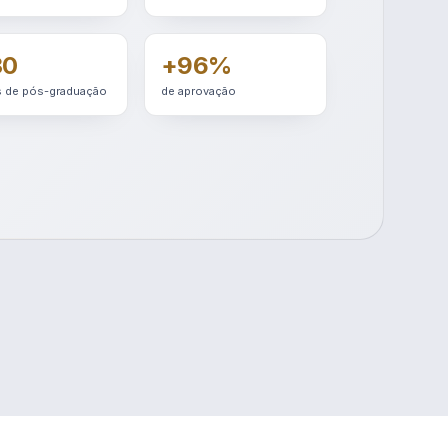
30
+96%
 de pós-graduação
de aprovação