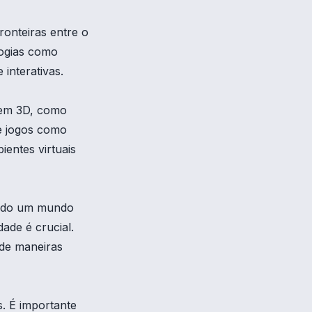
onteiras entre o
ologias como
e interativas.
gem 3D, como
e jogos como
entes virtuais
rindo um mundo
dade é crucial.
 de maneiras
s. É importante