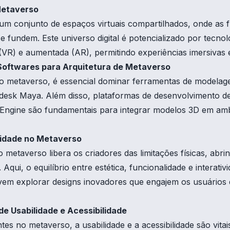
Metaverso
 conjunto de espaços virtuais compartilhados, onde as fr
o se fundem. Este universo digital é potencializado por tecn
l (VR) e aumentada (AR), permitindo experiências imersivas 
Softwares para Arquitetura de Metaverso
o metaverso, é essencial dominar ferramentas de modela
desk Maya. Além disso, plataformas de desenvolvimento d
Engine são fundamentais para integrar modelos 3D em ambi
vidade no Metaverso
 metaverso libera os criadores das limitações físicas, ab
 Aqui, o equilíbrio entre estética, funcionalidade e interativi
evem explorar designs inovadores que engajem os usuários
e Usabilidade e Acessibilidade
es no metaverso, a usabilidade e a acessibilidade são vitai