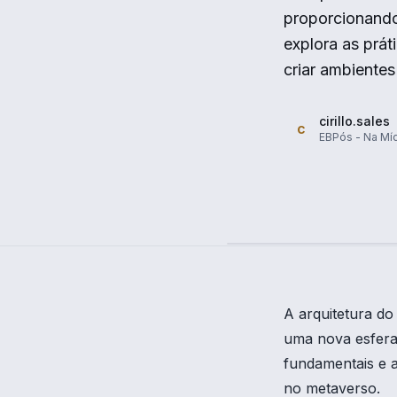
proporcionando 
explora as prát
criar ambiente
cirillo.sales
c
EBPós - Na Mí
A arquitetura do
uma nova esfera 
fundamentais e a
no metaverso.