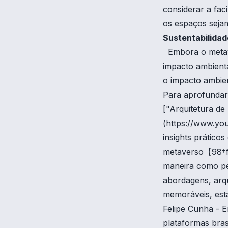
considerar a faci
os espaços seja
Sustentabilidad
Embora o metaver
impacto ambient
o impacto ambie
Para aprofundar 
["Arquitetura d
(https://www.yo
insights prático
metaverso【98
maneira como pe
abordagens, arqu
memoráveis, est
Felipe Cunha - E
plataformas bra