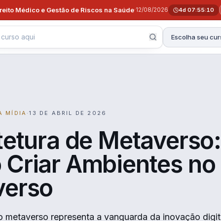
ireito Médico e Gestão de Riscos na Saúde
·
12/08/2026
4d 07:55:09
Escolha seu cur
A MÍDIA
·
13 DE ABRIL DE 2026
tetura de Metaverso:
Criar Ambientes no
verso
o metaverso representa a vanguarda da inovação digit