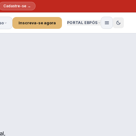
Cadastre-se →
so
Inscreva-se agora
PORTAL EBPÓS
al,