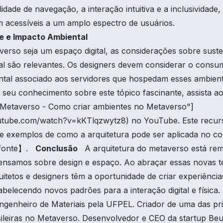
lidade de navegação, a interação intuitiva e a inclusividade
m acessíveis a um amplo espectro de usuários.
e e Impacto Ambiental
so seja um espaço digital, as considerações sobre susten
al são relevantes. Os designers devem considerar o consu
ntal associado aos servidores que hospedam esses ambient
seu conhecimento sobre este tópico fascinante, assista ao
e Metaverso - Como criar ambientes no Metaverso"]
utube.com/watch?v=kKTlqzwytz8) no YouTube. Este recurs
s e exemplos de como a arquitetura pode ser aplicada no c
†fonte】.
Conclusão
A arquitetura do metaverso está re
nsamos sobre design e espaço. Ao abraçar essas novas t
itetos e designers têm a oportunidade de criar experiência
abelecendo novos padrões para a interação digital e fí
ngenheiro de Materiais pela UFPEL. Criador de uma das pr
sileiras no Metaverso. Desenvolvedor e CEO da startup Be