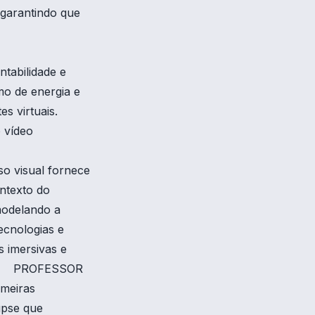
, garantindo que
tabilidade e
mo de energia e
es virtuais.
 vídeo
o visual fornece
ontexto do
modelando a
ecnologias e
s imersivas e
sica. PROFESSOR
imeiras
upse que