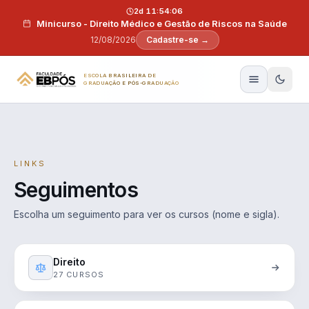
Pular para o conteúdo
2d 11:54:05
Minicurso - Direito Médico e Gestão de Riscos na Saúde
12/08/2026
Cadastre-se →
ESCOLA BRASILEIRA DE
GRADUAÇÃO E PÓS-GRADUAÇÃO
LINKS
Seguimentos
Escolha um seguimento para ver os cursos (nome e sigla).
Direito
27 CURSOS