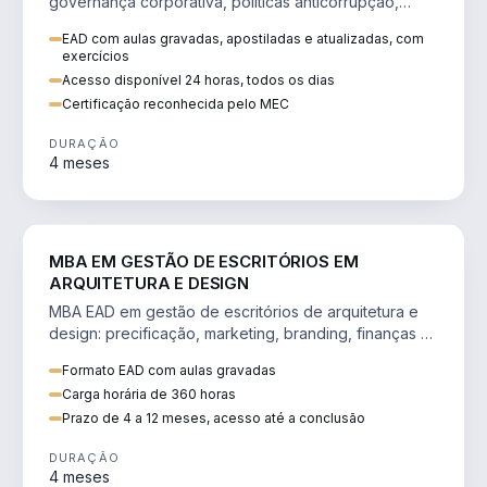
governança corporativa, políticas anticorrupção,
melhoria contínua e IA aplicada a processos.
EAD com aulas gravadas, apostiladas e atualizadas, com
exercícios
Acesso disponível 24 horas, todos os dias
Certificação reconhecida pelo MEC
DURAÇÃO
4 meses
ENGENHARIA
MBA EM GESTÃO DE ESCRITÓRIOS EM
ARQUITETURA E DESIGN
MBA EAD em gestão de escritórios de arquitetura e
design: precificação, marketing, branding, finanças e
gestão de equipes criativas.
Formato EAD com aulas gravadas
Carga horária de 360 horas
Prazo de 4 a 12 meses, acesso até a conclusão
DURAÇÃO
4 meses