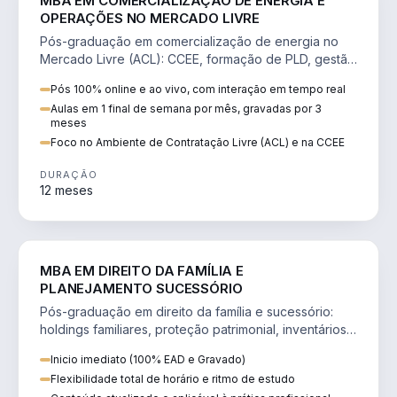
MBA EM COMERCIALIZAÇÃO DE ENERGIA E
OPERAÇÕES NO MERCADO LIVRE
Pós-graduação em comercialização de energia no
Mercado Livre (ACL): CCEE, formação de PLD, gestão
de risco e migração de clientes.
Pós 100% online e ao vivo, com interação em tempo real
Aulas em 1 final de semana por mês, gravadas por 3
meses
Foco no Ambiente de Contratação Livre (ACL) e na CCEE
DURAÇÃO
12 meses
DIREITO
MBA EM DIREITO DA FAMÍLIA E
PLANEJAMENTO SUCESSÓRIO
Pós-graduação em direito da família e sucessório:
holdings familiares, proteção patrimonial, inventários
e tributação da sucessão.
Inicio imediato (100% EAD e Gravado)
Flexibilidade total de horário e ritmo de estudo