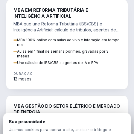
DIREITO
MBA EM REFORMA TRIBUTÁRIA E
INTELIGÊNCIA ARTIFICIAL
MBA que une Reforma Tributária (IBS/CBS) e
Inteligência Artificial: cálculo de tributos, agentes de
IA, RPA e automação da rotina fiscal.
MBA 100% online com aulas ao vivo e interação em tempo
real
Aulas em 1 final de semana por mês, gravadas por 3
meses
Une cálculo de IBS/CBS a agentes de IA e RPA
DURAÇÃO
12 meses
ENGENHARIA
MBA GESTÃO DO SETOR ELÉTRICO E MERCADO
DE ENERGIA
MBA que forma para o setor elétrico e o mercado de
Sua privacidade
energia: regulação, comercialização, geração,
Usamos cookies para operar o site, analisar o tráfego e
transmissão e revisão tarifária.