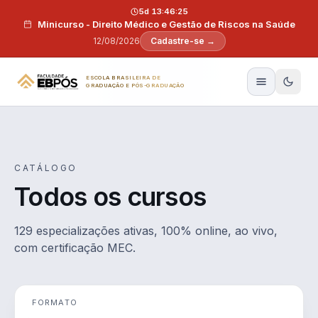
Pular para o conteúdo
5d 13:46:24
Minicurso - Direito Médico e Gestão de Riscos na Saúde
12/08/2026
Cadastre-se →
ESCOLA BRASILEIRA DE
GRADUAÇÃO E PÓS-GRADUAÇÃO
CATÁLOGO
Todos os cursos
129 especializações ativas, 100% online, ao vivo,
com certificação MEC.
FORMATO