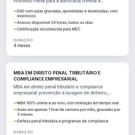
Processo Penal para a advocacia criminal e
concursos jurídicos.
EAD com aulas gravadas, apostiladas e atualizadas, com
exercícios
Acesso disponível 24 horas, todos os dias
Certificação reconhecida pelo MEC
DURAÇÃO
4 meses
DIREITO
MBA EM DIREITO PENAL TRIBUTÁRIO E
COMPLIANCE EMPRESARIAL
MBA em direito penal tributário e compliance
empresarial: prevenção à lavagem de dinheiro,
crimes tributários e auditoria.
MBA 100% online e ao vivo, com interação em tempo real
Aulas em apenas 1 final de semana por mês, gravadas por
3 meses
Defesa penal tributária e programas de compliance
DURAÇÃO