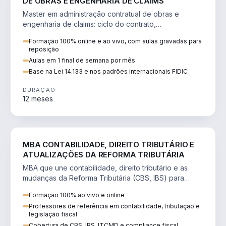
DE OBRAS E ENGENHARIA DE CLAIMS
Master em administração contratual de obras e
engenharia de claims: ciclo do contrato,
fundamentação de pleitos, delay analysis e FIDIC.
Formação 100% online e ao vivo, com aulas gravadas para
reposição
Aulas em 1 final de semana por mês
Base na Lei 14.133 e nos padrões internacionais FIDIC
DURAÇÃO
12 meses
DIREITO
MBA CONTABILIDADE, DIREITO TRIBUTÁRIO E
ATUALIZAÇÕES DA REFORMA TRIBUTÁRIA
MBA que une contabilidade, direito tributário e as
mudanças da Reforma Tributária (CBS, IBS) para
atuação estratégica no novo cenário.
Formação 100% ao vivo e online
Professores de referência em contabilidade, tributação e
legislação fiscal
Cobertura de CBS, IBS, ITCMD e compliance fiscal