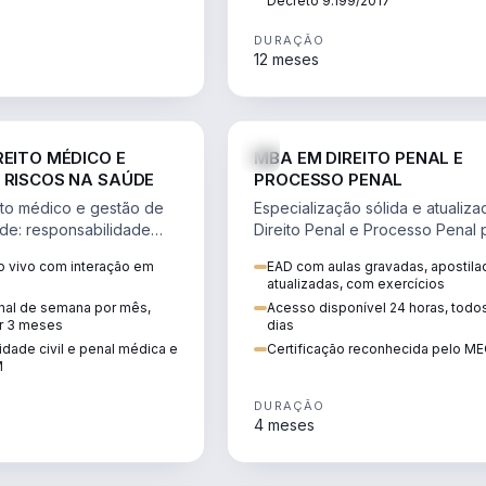
Decreto 9.199/2017
DURAÇÃO
12 meses
DIREITO
D
REITO MÉDICO E
MBA EM DIREITO PENAL E
 RISCOS NA SAÚDE
PROCESSO PENAL
to médico e gestão de
Especialização sólida e atualiz
úde: responsabilidade
Direito Penal e Processo Penal 
, ética do CFM,
advocacia criminal e concursos
 vivo com interação em
EAD com aulas gravadas, apostila
ão e planejamento
jurídicos.
atualizadas, com exercícios
inal de semana por mês,
Acesso disponível 24 horas, todo
r 3 meses
dias
dade civil e penal médica e
Certificação reconhecida pelo M
M
DURAÇÃO
4 meses