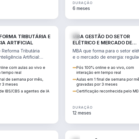
DURAÇÃO
6 meses
DIREITO
ENGE
FORMA TRIBUTÁRIA E
MBA GESTÃO DO SETOR
IA ARTIFICIAL
ELÉTRICO E MERCADO DE
ENERGIA
Reforma Tributária
MBA que forma para o setor elét
teligência Artificial:
e o mercado de energia: regula
ibutos, agentes de IA,
comercialização, geração,
line com aulas ao vivo e
Pós 100% online e ao vivo, com
ão da rotina fiscal.
transmissão e revisão tarifária.
m tempo real
interação em tempo real
inal de semana por mês,
Aulas em 1 final de semana por m
r 3 meses
gravadas por 3 meses
de IBS/CBS a agentes de IA
Certificação reconhecida pelo M
DURAÇÃO
12 meses
DIREITO
D