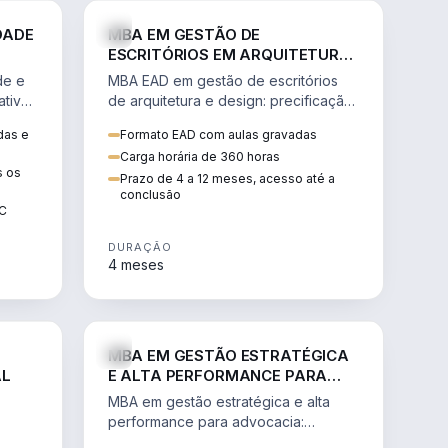
GESTÃO
ENGENHARIA
DADE
MBA EM GESTÃO DE
ESCRITÓRIOS EM ARQUITETURA
E DESIGN
de e
MBA EAD em gestão de escritórios
tiva,
de arquitetura e design: precificação,
a
marketing, branding, finanças e
das e
Formato EAD com aulas gravadas
sos.
gestão de equipes criativas.
Carga horária de 360 horas
s os
Prazo de 4 a 12 meses, acesso até a
conclusão
EC
DURAÇÃO
4 meses
AGRO
DIREITO
MBA EM GESTÃO ESTRATÉGICA
AL
E ALTA PERFORMANCE PARA
ADVOCACIA
MBA em gestão estratégica e alta
performance para advocacia:
 e
transformar o escritório num negócio