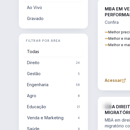
Ao Vivo
MBA EM VE
PERFORMA
Gravado
Confira
Melhor preci
Melhor e ma
FILTRAR POR ÁREA
Melhor e mai
Todas
Direito
24
Gestão
5
Acessar
Engenharia
58
Agro
8
MBA DIREI
Educação
21
MIGRATÓRI
Venda e Marketing
INTERNACI
4
MBA em direit
migratório c
Saúde
9