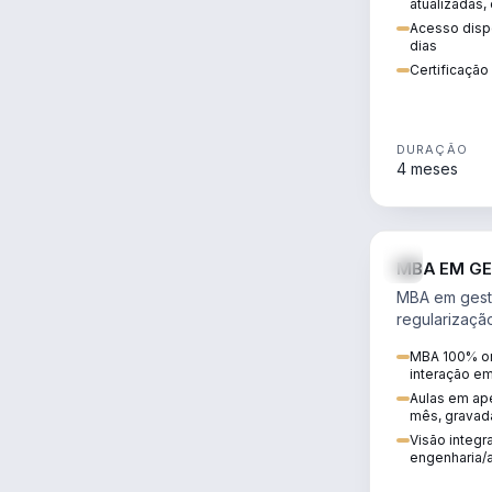
atualizadas,
Acesso dispo
dias
Certificaçã
DURAÇÃO
4 meses
MBA EM GE
MBA em gestã
regularizaçã
avaliação de
MBA 100% on
ambiental em
interação e
infraestrutura
Aulas em ape
mês, gravad
Visão integra
engenharia/a