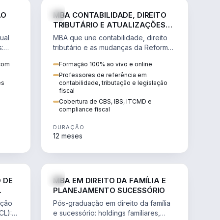
NHARIA
DIREITO
ÃO
MBA CONTABILIDADE, DIREITO
TRIBUTÁRIO E ATUALIZAÇÕES
DA REFORMA TRIBUTÁRIA
ual
MBA que une contabilidade, direito
s:
tributário e as mudanças da Reforma
ão de
Tributária (CBS, IBS) para atuação
 com
Formação 100% ao vivo e online
estratégica no novo cenário.
Professores de referência em
ês
contabilidade, tributação e legislação
fiscal
Cobertura de CBS, IBS, ITCMD e
compliance fiscal
DURAÇÃO
12 meses
NHARIA
DIREITO
 DE
MBA EM DIREITO DA FAMÍLIA E
PLANEJAMENTO SUCESSÓRIO
ação
Pós-graduação em direito da família
CL):
e sucessório: holdings familiares,