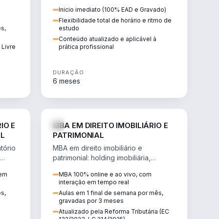
 de
proteção patrimonial, inventários e
Inicio imediato (100% EAD e Gravado)
tributação da sucessão.
Flexibilidade total de horário e ritmo de
ês,
estudo
Conteúdo atualizado e aplicável à
 Livre
prática profissional
DURAÇÃO
6 meses
IREITO
DIREITO
IO E
MBA EM DIREITO IMOBILIÁRIO E
IL
PATRIMONIAL
tório
MBA em direito imobiliário e
patrimonial: holding imobiliária,
io e
incorporações, loteamentos,
 em
MBA 100% online e ao vivo, com
contratos e impactos da Reforma
interação em tempo real
Tributária.
ês,
Aulas em 1 final de semana por mês,
gravadas por 3 meses
Atualizado pela Reforma Tributária (EC