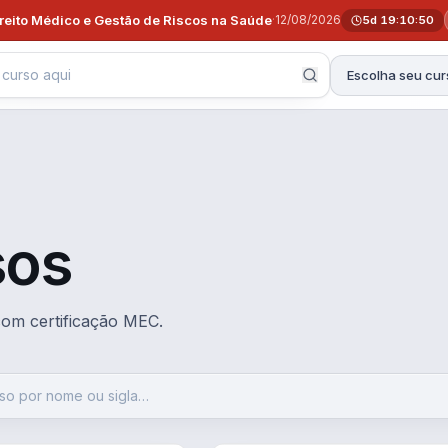
ireito Médico e Gestão de Riscos na Saúde
·
12/08/2026
5d 19:10:49
Escolha seu cur
sos
 com certificação MEC.