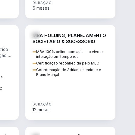
DURAÇÃO
6 meses
NHARIA
DIREITO
MBA HOLDING, PLANEJAMENTO
SOCIETÁRIO & SUCESSÓRIO
rico
MBA 100% online com aulas ao vivo e
ção,
interação em tempo real
Certificação reconhecida pelo MEC
Coordenação de Adriano Henrique e
Bruno Marçal
ês,
EC
DURAÇÃO
12 meses
IREITO
DIREITO