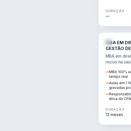
DURAÇÃO
—
MBA EM DI
GESTÃO DE
MBA em direi
riscos na sa
civil e penal
MBA 100% ao
judicializaç
tempo real
patrimonial.
Aulas em 1 f
gravadas po
Responsabili
ética do CF
DURAÇÃO
12 meses