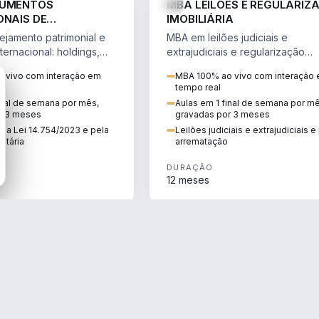
RUMENTOS
MBA LEILÕES E REGULARIZ
ONAIS DE
IMOBILIÁRIA
NTO PATRIMONIAL &
jamento patrimonial e
MBA em leilões judiciais e
IO
ternacional: holdings,
extrajudiciais e regularização
hore sob a Lei
imobiliária, com due diligence,
 vivo com interação em
MBA 100% ao vivo com interação
e a Reforma Tributária.
alienação fiduciária e pós-
tempo real
arrematação.
inal de semana por mês,
Aulas em 1 final de semana por m
r 3 meses
gravadas por 3 meses
ela Lei 14.754/2023 e pela
Leilões judiciais e extrajudiciais 
utária
arrematação
DURAÇÃO
12 meses
ENGENHARIA