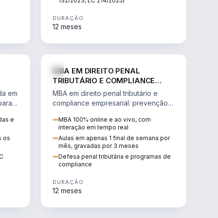
132/2023, LC 214/2025)
DURAÇÃO
12 meses
IREITO
DIREITO
MBA EM DIREITO PENAL
TRIBUTÁRIO E COMPLIANCE
EMPRESARIAL
ada em
MBA em direito penal tributário e
para a
compliance empresarial: prevenção à
lavagem de dinheiro, crimes
das e
MBA 100% online e ao vivo, com
tributários e auditoria.
interação em tempo real
s os
Aulas em apenas 1 final de semana por
mês, gravadas por 3 meses
EC
Defesa penal tributária e programas de
compliance
DURAÇÃO
12 meses