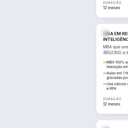
DURAÇÃO
12 meses
MBA EM RE
INTELIGÊNC
MBA que une 
(IBS/CBS) e In
cálculo de tr
MBA 100% on
RPA e automaç
interação e
Aulas em 1 f
gravadas po
Une cálculo 
e RPA
DURAÇÃO
12 meses