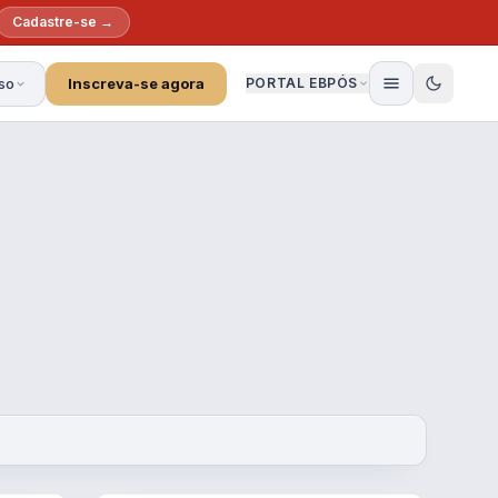
Cadastre-se →
so
Inscreva-se agora
PORTAL EBPÓS