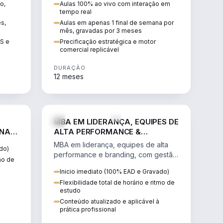
o,
Aulas 100% ao vivo com interação em
GIS e
escalável, lucrativo e bem
tempo real
precificado.
ês,
Aulas em apenas 1 final de semana por
mês, gravadas por 3 meses
IS e
Precificação estratégica e motor
comercial replicável
DURAÇÃO
12 meses
IREITO
VENDA E MARKETING
MBA EM LIDERANÇA, EQUIPES DE
 NA
ALTA PERFORMANCE &
BRANDING
MBA em liderança, equipes de alta
do)
performance e branding, com gestão
tmo de
por resultados, liderança humanizada
Inicio imediato (100% EAD e Gravado)
e comunicação persuasiva.
Flexibilidade total de horário e ritmo de
estudo
Conteúdo atualizado e aplicável à
prática profissional