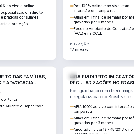
 vistos, cidadania,
CCEE, formação de PLD, gestão
0% ao vivo e online
Pós 100% online e ao vivo, com
 e consultoria
risco e migração de clientes.
interação em tempo real
especialistas em direito
.
l e práticas consulares
Aulas em 1 final de semana por m
gravadas por 3 meses
dania e proteção
Foco no Ambiente de Contratação
(ACL) e na CCEE
DURAÇÃO
12 meses
DIREITO
D
EITO DAS FAMÍLIAS,
MBA EM DIREITO IMIGRATÓR
 E ADVOCACIA
REGULARIZAÇÕES NO BRAS
ORÂNEA
Pós-graduação em direito imigra
o
e regularização no Brasil: vistos,
 de Ponta
residência, naturalização, refúg
te Atuante e Capacitado
MBA 100% ao vivo com interação
tributação do imigrante.
tempo real
Aulas em 1 final de semana por m
gravadas por 3 meses
Ancorado na Lei 13.445/2017 e no