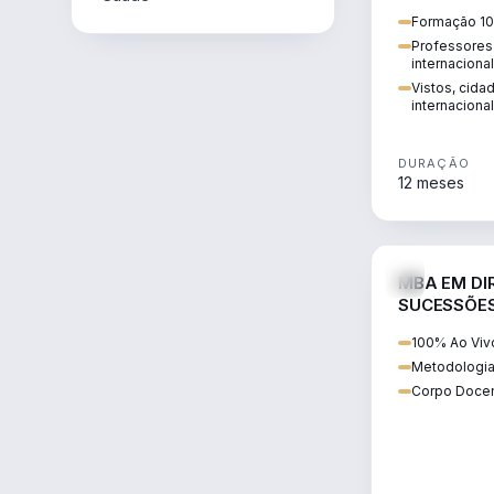
internacional:
Formação 10
regularização
Professores 
transnacional
internaciona
Vistos, cida
internacional
DURAÇÃO
12 meses
MBA EM DIR
SUCESSÕES
CONTEMP
100% Ao Viv
Metodologia
Corpo Docen