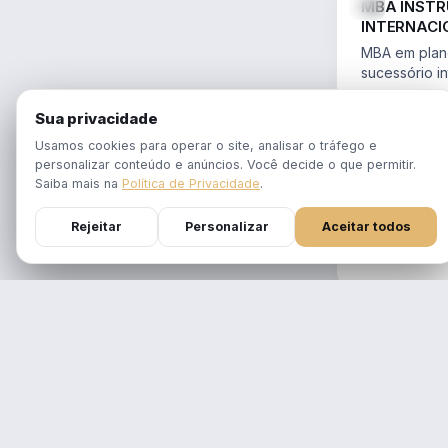
MBA INST
INTERNACI
PLANEJAME
MBA em plane
SUCESSÓR
sucessório in
trusts e offs
MBA 100% ao
14.754/2023 
Sua privacidade
tempo real
Aulas em 1 f
Usamos cookies para operar o site, analisar o tráfego e
gravadas po
personalizar conteúdo e anúncios. Você decide o que permitir.
Atualizado p
Saiba mais na
Política de Privacidade
.
Reforma Trib
Rejeitar
Personalizar
Aceitar todos
DURAÇÃO
12 meses