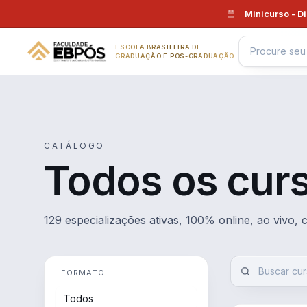
Pular para o conteúdo
Minicurso - D
ESCOLA BRASILEIRA DE
GRADUAÇÃO E PÓS-GRADUAÇÃO
CATÁLOGO
Todos os cur
129 especializações ativas, 100% online, ao vivo,
FORMATO
Todos