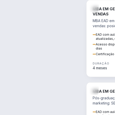
MBA EM GE
VENDAS
MBA EAD em 
vendas: posi
precificação,
EAD com aula
comportamen
atualizadas,
era digital.
Acesso dispo
dias
Certificaçã
DURAÇÃO
4 meses
MBA EM GE
Pós-graduaç
marketing: S
neuromarketi
EAD com aula
decisões ori