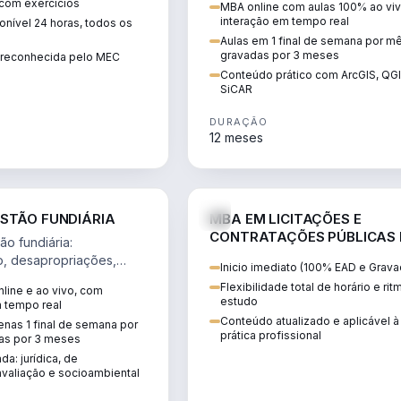
 com exercícios
MBA online com aulas 100% ao viv
perícia ambiental com ArcGIS, Q
interação em tempo real
nível 24 horas, todos os
SiCAR.
Aulas em 1 final de semana por m
gravadas por 3 meses
o reconhecida pelo MEC
Conteúdo prático com ArcGIS, QG
SiCAR
DURAÇÃO
12 meses
AGRO
D
STÃO FUNDIÁRIA
MBA EM LICITAÇÕES E
CONTRATAÇÕES PÚBLICAS
o fundiária:
ATUALIDADE
o, desapropriações,
Inicio imediato (100% EAD e Grava
 imóveis e licenciamento
Flexibilidade total de horário e ri
line e ao vivo, com
 projetos de
estudo
m tempo real
.
Conteúdo atualizado e aplicável à
nas 1 final de semana por
prática profissional
as por 3 meses
da: jurídica, de
valiação e socioambiental