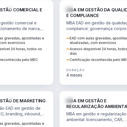
VENDA E MARKETING
STÃO COMERCIAL E
MBA EM GESTÃO DA QUALI
E COMPLIANCE
gestão comercial e
MBA EAD em gestão da qualida
cionamento de marca,
compliance: governança corpora
 marketing digital e
políticas anticorrupção, melhori
s gravadas, apostiladas e
EAD com aulas gravadas, apostila
to do consumidor na
contínua e IA aplicada a proces
 com exercícios
atualizadas, com exercícios
nível 24 horas, todos os
Acesso disponível 24 horas, todo
dias
o reconhecida pelo MEC
Certificação reconhecida pelo M
DURAÇÃO
4 meses
VENDA E MARKETING
STÃO DE MARKETING
MBA EM GESTÃO E
REGULARIZAÇÃO AMBIENT
ão EAD em gestão de
EO, branding, inbound,
MBA em gestão e regularização
ng e métricas web para
ambiental: licenciamento, CAR,
s gravadas, apostiladas e
entadas por dados.
EIA/RIMA, georreferenciamento