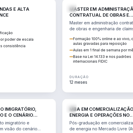
ENGE
NDAS E ALTA
MASTER EM ADMINISTRAÇ
NCE
CONTRATUAL DE OBRAS E
ENGENHARIA DE CLAIMS
Master em administração contrat
de obras e engenharia de claim
ficação
ciclo do contrato, fundamentaç
Formação 100% online e ao vivo,
ior poder de escala
pleitos, delay analysis e FIDIC.
aulas gravadas para reposição
s consistência
Aulas em 1 final de semana por m
Base na Lei 14.133 e nos padrões
internacionais FIDIC
DURAÇÃO
12 meses
DIREITO
ENGE
TO IMIGRATÓRIO,
MBA EM COMERCIALIZAÇÃO
O E O CENÁRIO
ENERGIA E OPERAÇÕES NO
ONAL
MERCADO LIVRE
o imigratório e
Pós-graduação em comercializ
om visão do cenário
de energia no Mercado Livre (A