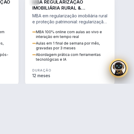
AÇÃO
MBA REGULARIZAÇÃO
IMOBILIÁRIA RURAL &
PROTEÇÃO PATRIMONIAL
MBA em regularização imobiliária rural
e proteção patrimonial: regularização
fundiária, contratos agrários e holding
 em
MBA 100% online com aulas ao vivo e
rural.
interação em tempo real
ês,
Aulas em 1 final de semana por mês,
gravadas por 3 meses
e pós-
Abordagem prática com ferramentas
tecnológicas e IA
DURAÇÃO
12 meses
AGRO
AGRO