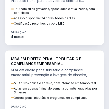
Processo Penal para a advocacia criminal e
concursos jurídicos.
EAD com aulas gravadas, apostiladas e atualizadas, com
exercícios
Acesso disponível 24 horas, todos os dias
Certificação reconhecida pelo MEC
DURAÇÃO
4 meses
DIREITO
MBA EM DIREITO PENAL TRIBUTÁRIO E
COMPLIANCE EMPRESARIAL
MBA em direito penal tributário e compliance
empresarial: prevenção à lavagem de dinheiro,
crimes tributários e auditoria.
MBA 100% online e ao vivo, com interação em tempo real
Aulas em apenas 1 final de semana por mês, gravadas por
3 meses
Defesa penal tributária e programas de compliance
DURAÇÃO