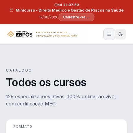
Pular para o conteúdo
4d 14:07:49
Minicurso - Direito Médico e Gestão de Riscos na Saúde
12/08/2026
Cadastre-se →
ESCOLA BRASILEIRA DE
GRADUAÇÃO E PÓS-GRADUAÇÃO
CATÁLOGO
Todos os cursos
129 especializações ativas, 100% online, ao vivo,
com certificação MEC.
FORMATO