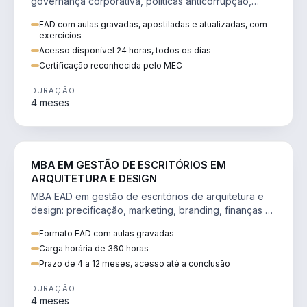
governança corporativa, políticas anticorrupção,
melhoria contínua e IA aplicada a processos.
EAD com aulas gravadas, apostiladas e atualizadas, com
exercícios
Acesso disponível 24 horas, todos os dias
Certificação reconhecida pelo MEC
DURAÇÃO
4 meses
ENGENHARIA
MBA EM GESTÃO DE ESCRITÓRIOS EM
ARQUITETURA E DESIGN
MBA EAD em gestão de escritórios de arquitetura e
design: precificação, marketing, branding, finanças e
gestão de equipes criativas.
Formato EAD com aulas gravadas
Carga horária de 360 horas
Prazo de 4 a 12 meses, acesso até a conclusão
DURAÇÃO
4 meses