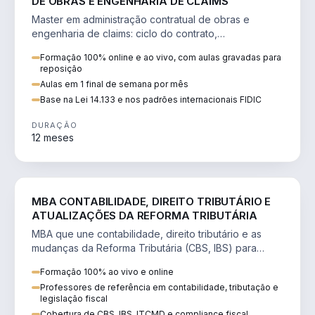
DE OBRAS E ENGENHARIA DE CLAIMS
Master em administração contratual de obras e
engenharia de claims: ciclo do contrato,
fundamentação de pleitos, delay analysis e FIDIC.
Formação 100% online e ao vivo, com aulas gravadas para
reposição
Aulas em 1 final de semana por mês
Base na Lei 14.133 e nos padrões internacionais FIDIC
DURAÇÃO
12 meses
DIREITO
MBA CONTABILIDADE, DIREITO TRIBUTÁRIO E
ATUALIZAÇÕES DA REFORMA TRIBUTÁRIA
MBA que une contabilidade, direito tributário e as
mudanças da Reforma Tributária (CBS, IBS) para
atuação estratégica no novo cenário.
Formação 100% ao vivo e online
Professores de referência em contabilidade, tributação e
legislação fiscal
Cobertura de CBS, IBS, ITCMD e compliance fiscal