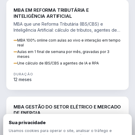
DIREITO
MBA EM REFORMA TRIBUTÁRIA E
INTELIGÊNCIA ARTIFICIAL
MBA que une Reforma Tributária (IBS/CBS) e
Inteligência Artificial: cálculo de tributos, agentes de
IA, RPA e automação da rotina fiscal.
MBA 100% online com aulas ao vivo e interação em tempo
real
Aulas em 1 final de semana por mês, gravadas por 3
meses
Une cálculo de IBS/CBS a agentes de IA e RPA
DURAÇÃO
12 meses
ENGENHARIA
MBA GESTÃO DO SETOR ELÉTRICO E MERCADO
DE ENERGIA
MBA que forma para o setor elétrico e o mercado de
Sua privacidade
energia: regulação, comercialização, geração,
Usamos cookies para operar o site, analisar o tráfego e
transmissão e revisão tarifária.