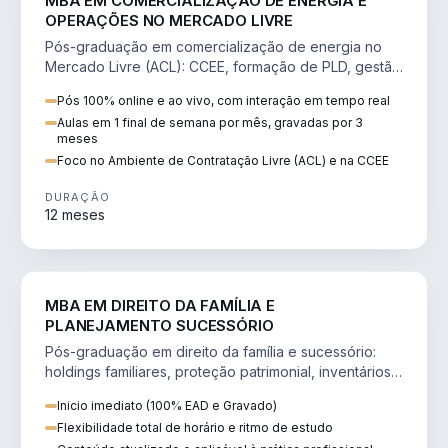
MBA EM COMERCIALIZAÇÃO DE ENERGIA E
OPERAÇÕES NO MERCADO LIVRE
Pós-graduação em comercialização de energia no
Mercado Livre (ACL): CCEE, formação de PLD, gestão
de risco e migração de clientes.
Pós 100% online e ao vivo, com interação em tempo real
Aulas em 1 final de semana por mês, gravadas por 3
meses
Foco no Ambiente de Contratação Livre (ACL) e na CCEE
DURAÇÃO
12 meses
DIREITO
MBA EM DIREITO DA FAMÍLIA E
PLANEJAMENTO SUCESSÓRIO
Pós-graduação em direito da família e sucessório:
holdings familiares, proteção patrimonial, inventários
e tributação da sucessão.
Inicio imediato (100% EAD e Gravado)
Flexibilidade total de horário e ritmo de estudo