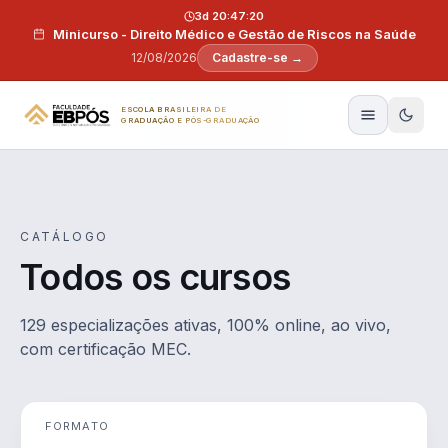
Pular para o conteúdo
3d 20:47:19
Minicurso - Direito Médico e Gestão de Riscos na Saúde
12/08/2026
Cadastre-se →
ESCOLA BRASILEIRA DE
GRADUAÇÃO E PÓS-GRADUAÇÃO
CATÁLOGO
Todos os cursos
129 especializações ativas, 100% online, ao vivo,
com certificação MEC.
FORMATO