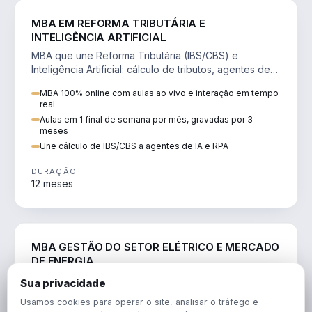
DIREITO
MBA EM REFORMA TRIBUTÁRIA E
INTELIGÊNCIA ARTIFICIAL
MBA que une Reforma Tributária (IBS/CBS) e
Inteligência Artificial: cálculo de tributos, agentes de
IA, RPA e automação da rotina fiscal.
MBA 100% online com aulas ao vivo e interação em tempo
real
Aulas em 1 final de semana por mês, gravadas por 3
meses
Une cálculo de IBS/CBS a agentes de IA e RPA
DURAÇÃO
12 meses
ENGENHARIA
MBA GESTÃO DO SETOR ELÉTRICO E MERCADO
DE ENERGIA
MBA que forma para o setor elétrico e o mercado de
Sua privacidade
energia: regulação, comercialização, geração,
Usamos cookies para operar o site, analisar o tráfego e
transmissão e revisão tarifária.