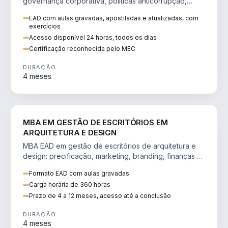
governança corporativa, políticas anticorrupção,
melhoria contínua e IA aplicada a processos.
EAD com aulas gravadas, apostiladas e atualizadas, com
exercícios
Acesso disponível 24 horas, todos os dias
Certificação reconhecida pelo MEC
DURAÇÃO
4 meses
ENGENHARIA
MBA EM GESTÃO DE ESCRITÓRIOS EM
ARQUITETURA E DESIGN
MBA EAD em gestão de escritórios de arquitetura e
design: precificação, marketing, branding, finanças e
gestão de equipes criativas.
Formato EAD com aulas gravadas
Carga horária de 360 horas
Prazo de 4 a 12 meses, acesso até a conclusão
DURAÇÃO
4 meses