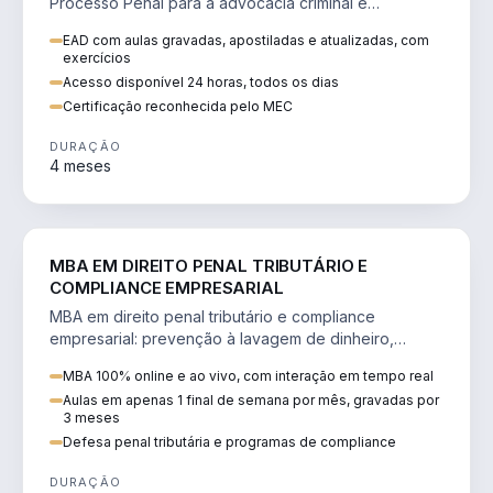
Processo Penal para a advocacia criminal e
concursos jurídicos.
EAD com aulas gravadas, apostiladas e atualizadas, com
exercícios
Acesso disponível 24 horas, todos os dias
Certificação reconhecida pelo MEC
DURAÇÃO
4 meses
DIREITO
MBA EM DIREITO PENAL TRIBUTÁRIO E
COMPLIANCE EMPRESARIAL
MBA em direito penal tributário e compliance
empresarial: prevenção à lavagem de dinheiro,
crimes tributários e auditoria.
MBA 100% online e ao vivo, com interação em tempo real
Aulas em apenas 1 final de semana por mês, gravadas por
3 meses
Defesa penal tributária e programas de compliance
DURAÇÃO