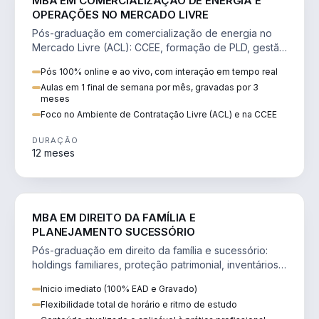
MBA EM COMERCIALIZAÇÃO DE ENERGIA E
OPERAÇÕES NO MERCADO LIVRE
Pós-graduação em comercialização de energia no
Mercado Livre (ACL): CCEE, formação de PLD, gestão
de risco e migração de clientes.
Pós 100% online e ao vivo, com interação em tempo real
Aulas em 1 final de semana por mês, gravadas por 3
meses
Foco no Ambiente de Contratação Livre (ACL) e na CCEE
DURAÇÃO
12 meses
DIREITO
MBA EM DIREITO DA FAMÍLIA E
PLANEJAMENTO SUCESSÓRIO
Pós-graduação em direito da família e sucessório:
holdings familiares, proteção patrimonial, inventários
e tributação da sucessão.
Inicio imediato (100% EAD e Gravado)
Flexibilidade total de horário e ritmo de estudo