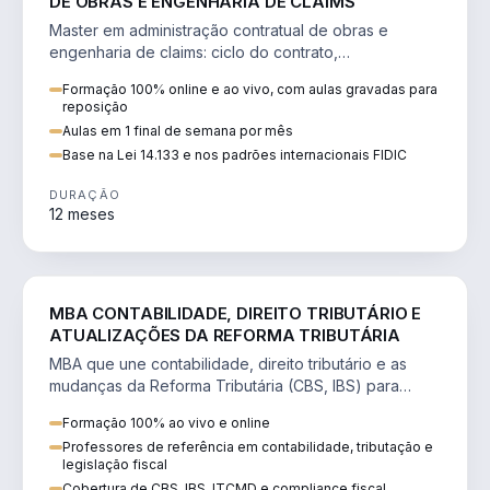
DE OBRAS E ENGENHARIA DE CLAIMS
Master em administração contratual de obras e
engenharia de claims: ciclo do contrato,
fundamentação de pleitos, delay analysis e FIDIC.
Formação 100% online e ao vivo, com aulas gravadas para
reposição
Aulas em 1 final de semana por mês
Base na Lei 14.133 e nos padrões internacionais FIDIC
DURAÇÃO
12 meses
DIREITO
MBA CONTABILIDADE, DIREITO TRIBUTÁRIO E
ATUALIZAÇÕES DA REFORMA TRIBUTÁRIA
MBA que une contabilidade, direito tributário e as
mudanças da Reforma Tributária (CBS, IBS) para
atuação estratégica no novo cenário.
Formação 100% ao vivo e online
Professores de referência em contabilidade, tributação e
legislação fiscal
Cobertura de CBS, IBS, ITCMD e compliance fiscal