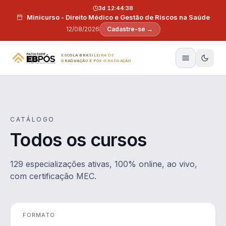
Pular para o conteúdo
3d 12:44:37
Minicurso - Direito Médico e Gestão de Riscos na Saúde
12/08/2026
Cadastre-se →
ESCOLA BRASILEIRA DE
GRADUAÇÃO E PÓS-GRADUAÇÃO
CATÁLOGO
Todos os cursos
129 especializações ativas, 100% online, ao vivo,
com certificação MEC.
FORMATO