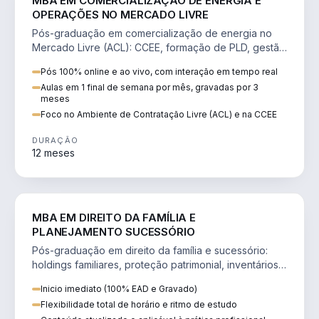
MBA EM COMERCIALIZAÇÃO DE ENERGIA E
OPERAÇÕES NO MERCADO LIVRE
Pós-graduação em comercialização de energia no
Mercado Livre (ACL): CCEE, formação de PLD, gestão
de risco e migração de clientes.
Pós 100% online e ao vivo, com interação em tempo real
Aulas em 1 final de semana por mês, gravadas por 3
meses
Foco no Ambiente de Contratação Livre (ACL) e na CCEE
DURAÇÃO
12 meses
DIREITO
MBA EM DIREITO DA FAMÍLIA E
PLANEJAMENTO SUCESSÓRIO
Pós-graduação em direito da família e sucessório:
holdings familiares, proteção patrimonial, inventários
e tributação da sucessão.
Inicio imediato (100% EAD e Gravado)
Flexibilidade total de horário e ritmo de estudo