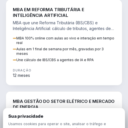
DIREITO
MBA EM REFORMA TRIBUTÁRIA E
INTELIGÊNCIA ARTIFICIAL
MBA que une Reforma Tributária (IBS/CBS) e
Inteligência Artificial: cálculo de tributos, agentes de
IA, RPA e automação da rotina fiscal.
MBA 100% online com aulas ao vivo e interação em tempo
real
Aulas em 1 final de semana por mês, gravadas por 3
meses
Une cálculo de IBS/CBS a agentes de IA e RPA
DURAÇÃO
12 meses
ENGENHARIA
MBA GESTÃO DO SETOR ELÉTRICO E MERCADO
DE ENERGIA
MBA que forma para o setor elétrico e o mercado de
Sua privacidade
energia: regulação, comercialização, geração,
Usamos cookies para operar o site, analisar o tráfego e
transmissão e revisão tarifária.