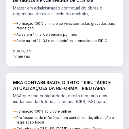
DE OBRAS E ENGENHARIA DE CLAIMS
Master em administração contratual de obras e
engenharia de claims: ciclo do contrato,
fundamentação de pleitos, delay analysis e FIDIC.
Formação 100% online e ao vivo, com aulas gravadas para
reposição
Aulas em 1 final de semana por mês
Base na Lei 14.133 e nos padrões internacionais FIDIC
DURAÇÃO
12 meses
DIREITO
MBA CONTABILIDADE, DIREITO TRIBUTÁRIO E
ATUALIZAÇÕES DA REFORMA TRIBUTÁRIA
MBA que une contabilidade, direito tributário e as
mudanças da Reforma Tributária (CBS, IBS) para
atuação estratégica no novo cenário.
Formação 100% ao vivo e online
Professores de referência em contabilidade, tributação e
legislação fiscal
Cobertura de CBS, IBS, ITCMD e compliance fiscal