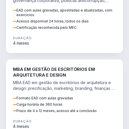
governança corporativa, políticas anticorrupção,
melhoria contínua e IA aplicada a processos.
EAD com aulas gravadas, apostiladas e atualizadas, com
exercícios
Acesso disponível 24 horas, todos os dias
Certificação reconhecida pelo MEC
DURAÇÃO
4 meses
ENGENHARIA
MBA EM GESTÃO DE ESCRITÓRIOS EM
ARQUITETURA E DESIGN
MBA EAD em gestão de escritórios de arquitetura e
design: precificação, marketing, branding, finanças e
gestão de equipes criativas.
Formato EAD com aulas gravadas
Carga horária de 360 horas
Prazo de 4 a 12 meses, acesso até a conclusão
DURAÇÃO
4 meses