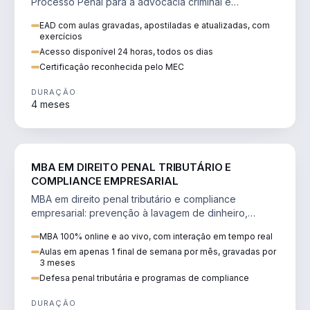
Processo Penal para a advocacia criminal e
concursos jurídicos.
EAD com aulas gravadas, apostiladas e atualizadas, com
exercícios
Acesso disponível 24 horas, todos os dias
Certificação reconhecida pelo MEC
DURAÇÃO
4 meses
DIREITO
MBA EM DIREITO PENAL TRIBUTÁRIO E
COMPLIANCE EMPRESARIAL
MBA em direito penal tributário e compliance
empresarial: prevenção à lavagem de dinheiro,
crimes tributários e auditoria.
MBA 100% online e ao vivo, com interação em tempo real
Aulas em apenas 1 final de semana por mês, gravadas por
3 meses
Defesa penal tributária e programas de compliance
DURAÇÃO