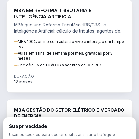
DIREITO
MBA EM REFORMA TRIBUTÁRIA E
INTELIGÊNCIA ARTIFICIAL
MBA que une Reforma Tributária (IBS/CBS) e
Inteligência Artificial: cálculo de tributos, agentes de
IA, RPA e automação da rotina fiscal.
MBA 100% online com aulas ao vivo e interação em tempo
real
Aulas em 1 final de semana por mês, gravadas por 3
meses
Une cálculo de IBS/CBS a agentes de IA e RPA
DURAÇÃO
12 meses
ENGENHARIA
MBA GESTÃO DO SETOR ELÉTRICO E MERCADO
DE ENERGIA
MBA que forma para o setor elétrico e o mercado de
Sua privacidade
energia: regulação, comercialização, geração,
Usamos cookies para operar o site, analisar o tráfego e
transmissão e revisão tarifária.