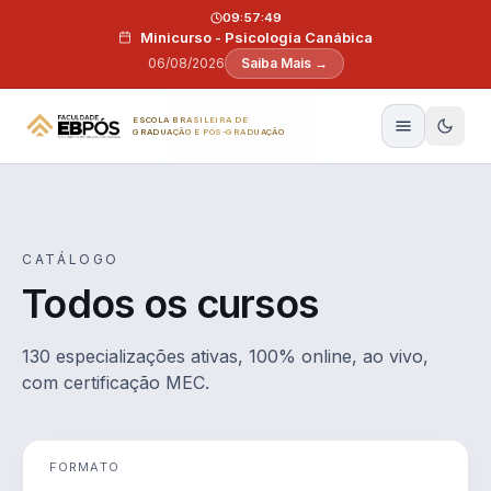
Pular para o conteúdo
09:57:48
Minicurso - Psicologia Canábica
06/08/2026
Saiba Mais →
ESCOLA BRASILEIRA DE
GRADUAÇÃO E PÓS-GRADUAÇÃO
CATÁLOGO
Todos os cursos
130 especializações ativas, 100% online, ao vivo,
com certificação MEC.
FORMATO