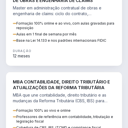
DE OBRAS E ENGENHARIA DE CLAIMS
Master em administração contratual de obras e
engenharia de claims: ciclo do contrato,
fundamentação de pleitos, delay analysis e FIDIC.
Formação 100% online e ao vivo, com aulas gravadas para
reposição
Aulas em 1 final de semana por mês
Base na Lei 14.133 e nos padrões internacionais FIDIC
DURAÇÃO
12 meses
DIREITO
MBA CONTABILIDADE, DIREITO TRIBUTÁRIO E
ATUALIZAÇÕES DA REFORMA TRIBUTÁRIA
MBA que une contabilidade, direito tributário e as
mudanças da Reforma Tributária (CBS, IBS) para
atuação estratégica no novo cenário.
Formação 100% ao vivo e online
Professores de referência em contabilidade, tributação e
legislação fiscal
Cobertura de CBS, IBS, ITCMD e compliance fiscal