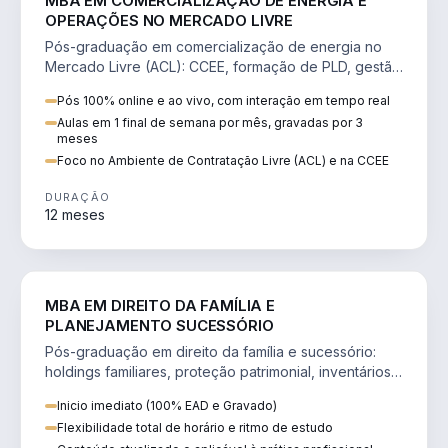
MBA EM COMERCIALIZAÇÃO DE ENERGIA E
OPERAÇÕES NO MERCADO LIVRE
Pós-graduação em comercialização de energia no
Mercado Livre (ACL): CCEE, formação de PLD, gestão
de risco e migração de clientes.
Pós 100% online e ao vivo, com interação em tempo real
Aulas em 1 final de semana por mês, gravadas por 3
meses
Foco no Ambiente de Contratação Livre (ACL) e na CCEE
DURAÇÃO
12 meses
DIREITO
MBA EM DIREITO DA FAMÍLIA E
PLANEJAMENTO SUCESSÓRIO
Pós-graduação em direito da família e sucessório:
holdings familiares, proteção patrimonial, inventários
e tributação da sucessão.
Inicio imediato (100% EAD e Gravado)
Flexibilidade total de horário e ritmo de estudo