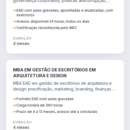
governança corporativa, políticas anticorrupção,
melhoria contínua e IA aplicada a processos.
EAD com aulas gravadas, apostiladas e atualizadas, com
exercícios
Acesso disponível 24 horas, todos os dias
Certificação reconhecida pelo MEC
DURAÇÃO
4 meses
ENGENHARIA
MBA EM GESTÃO DE ESCRITÓRIOS EM
ARQUITETURA E DESIGN
MBA EAD em gestão de escritórios de arquitetura e
design: precificação, marketing, branding, finanças e
gestão de equipes criativas.
Formato EAD com aulas gravadas
Carga horária de 360 horas
Prazo de 4 a 12 meses, acesso até a conclusão
DURAÇÃO
4 meses