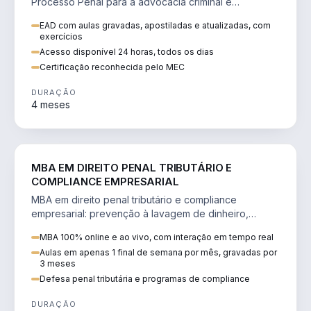
Processo Penal para a advocacia criminal e
concursos jurídicos.
EAD com aulas gravadas, apostiladas e atualizadas, com
exercícios
Acesso disponível 24 horas, todos os dias
Certificação reconhecida pelo MEC
DURAÇÃO
4 meses
DIREITO
MBA EM DIREITO PENAL TRIBUTÁRIO E
COMPLIANCE EMPRESARIAL
MBA em direito penal tributário e compliance
empresarial: prevenção à lavagem de dinheiro,
crimes tributários e auditoria.
MBA 100% online e ao vivo, com interação em tempo real
Aulas em apenas 1 final de semana por mês, gravadas por
3 meses
Defesa penal tributária e programas de compliance
DURAÇÃO