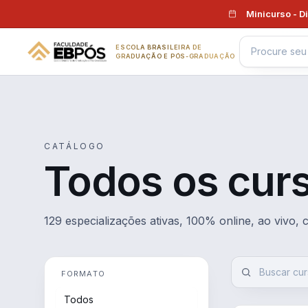
Pular para o conteúdo
Minicurso - D
ESCOLA BRASILEIRA DE
GRADUAÇÃO E PÓS-GRADUAÇÃO
CATÁLOGO
Todos os cur
129 especializações ativas, 100% online, ao vivo,
FORMATO
Todos