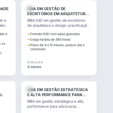
GESTÃO
ENGENHARIA
DADE
MBA EM GESTÃO DE
ESCRITÓRIOS EM ARQUITETURA
E DESIGN
de e
MBA EAD em gestão de escritórios
tiva,
de arquitetura e design: precificação,
a
marketing, branding, finanças e
das e
Formato EAD com aulas gravadas
sos.
gestão de equipes criativas.
Carga horária de 360 horas
s os
Prazo de 4 a 12 meses, acesso até a
conclusão
EC
DURAÇÃO
4 meses
AGRO
DIREITO
MBA EM GESTÃO ESTRATÉGICA
AL
E ALTA PERFORMANCE PARA
ADVOCACIA
MBA em gestão estratégica e alta
performance para advocacia:
 e
transformar o escritório num negócio