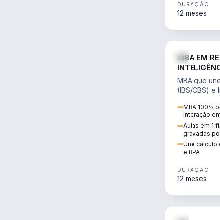
DURAÇÃO
12 meses
MBA EM RE
INTELIGÊNC
MBA que une 
(IBS/CBS) e In
cálculo de tr
MBA 100% on
RPA e automaç
interação e
Aulas em 1 f
gravadas po
Une cálculo 
e RPA
DURAÇÃO
12 meses