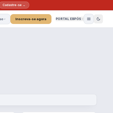
Cadastre-se →
so
Inscreva-se agora
PORTAL EBPÓS