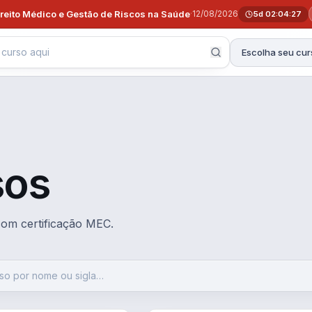
ireito Médico e Gestão de Riscos na Saúde
·
12/08/2026
5d 02:04:26
Escolha seu cur
sos
 com certificação MEC.