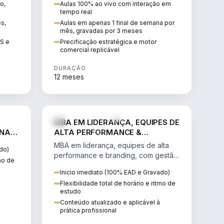
o,
Aulas 100% ao vivo com interação em
GIS e
escalável, lucrativo e bem
tempo real
precificado.
ês,
Aulas em apenas 1 final de semana por
mês, gravadas por 3 meses
IS e
Precificação estratégica e motor
comercial replicável
DURAÇÃO
12 meses
IREITO
VENDA E MARKETING
MBA EM LIDERANÇA, EQUIPES DE
 NA
ALTA PERFORMANCE &
BRANDING
MBA em liderança, equipes de alta
do)
performance e branding, com gestão
tmo de
por resultados, liderança humanizada
Inicio imediato (100% EAD e Gravado)
e comunicação persuasiva.
Flexibilidade total de horário e ritmo de
estudo
Conteúdo atualizado e aplicável à
prática profissional