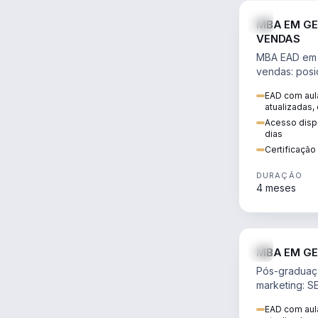
MBA EM GE
VENDAS
MBA EAD em 
vendas: posi
precificação,
EAD com aula
comportamen
atualizadas,
era digital.
Acesso dispo
dias
Certificaçã
DURAÇÃO
4 meses
MBA EM GE
Pós-graduaç
marketing: S
neuromarketi
EAD com aula
decisões ori