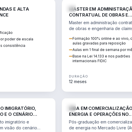
ENGE
NDAS E ALTA
MASTER EM ADMINISTRAÇ
NCE
CONTRATUAL DE OBRAS E
ENGENHARIA DE CLAIMS
Master em administração contrat
de obras e engenharia de claim
ficação
ciclo do contrato, fundamentaç
Formação 100% online e ao vivo,
ior poder de escala
pleitos, delay analysis e FIDIC.
aulas gravadas para reposição
s consistência
Aulas em 1 final de semana por m
Base na Lei 14.133 e nos padrões
internacionais FIDIC
DURAÇÃO
12 meses
DIREITO
ENGE
TO IMIGRATÓRIO,
MBA EM COMERCIALIZAÇÃO
O E O CENÁRIO
ENERGIA E OPERAÇÕES NO
ONAL
MERCADO LIVRE
o imigratório e
Pós-graduação em comercializ
om visão do cenário
de energia no Mercado Livre (A