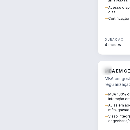
atualizadas,
Acesso dispo
dias
Certificaçã
DURAÇÃO
4 meses
MBA EM GE
MBA em gestã
regularizaçã
avaliação de
MBA 100% on
ambiental em
interação e
infraestrutura
Aulas em ape
mês, gravad
Visão integra
engenharia/a