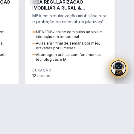
AÇÃO
MBA REGULARIZAÇÃO
IMOBILIÁRIA RURAL &
PROTEÇÃO PATRIMONIAL
MBA em regularização imobiliária rural
e proteção patrimonial: regularização
fundiária, contratos agrários e holding
 em
MBA 100% online com aulas ao vivo e
rural.
interação em tempo real
ês,
Aulas em 1 final de semana por mês,
gravadas por 3 meses
e pós-
Abordagem prática com ferramentas
tecnológicas e IA
DURAÇÃO
12 meses
AGRO
AGRO