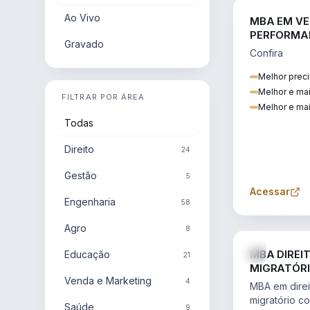
Ao Vivo
MBA EM VE
PERFORMA
Gravado
Confira
Melhor preci
Melhor e ma
FILTRAR POR ÁREA
Melhor e mai
Todas
Direito
24
Gestão
5
Acessar
Engenharia
58
Agro
8
MBA DIREI
Educação
21
MIGRATÓRI
Venda e Marketing
INTERNACI
4
MBA em direit
migratório c
Saúde
9