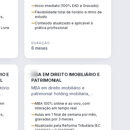
 de
proteção patrimonial, inventários e
Inicio imediato (100% EAD e Gravado)
tributação da sucessão.
Flexibilidade total de horário e ritmo de
ês,
estudo
Conteúdo atualizado e aplicável à
 Livre
prática profissional
DURAÇÃO
6 meses
IREITO
DIREITO
IO E
MBA EM DIREITO IMOBILIÁRIO E
IL
PATRIMONIAL
tório
MBA em direito imobiliário e
patrimonial: holding imobiliária,
io e
incorporações, loteamentos,
 em
MBA 100% online e ao vivo, com
contratos e impactos da Reforma
interação em tempo real
Tributária.
ês,
Aulas em 1 final de semana por mês,
gravadas por 3 meses
Atualizado pela Reforma Tributária (EC