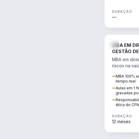
DURAÇÃO
—
MBA EM DI
GESTÃO DE
MBA em direi
riscos na sa
civil e penal
MBA 100% ao
judicializaç
tempo real
patrimonial.
Aulas em 1 f
gravadas po
Responsabili
ética do CF
DURAÇÃO
12 meses