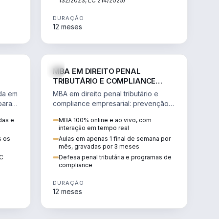
132/2023, LC 214/2025)
DURAÇÃO
12 meses
IREITO
DIREITO
MBA EM DIREITO PENAL
TRIBUTÁRIO E COMPLIANCE
EMPRESARIAL
ada em
MBA em direito penal tributário e
para a
compliance empresarial: prevenção à
lavagem de dinheiro, crimes
das e
MBA 100% online e ao vivo, com
tributários e auditoria.
interação em tempo real
s os
Aulas em apenas 1 final de semana por
mês, gravadas por 3 meses
EC
Defesa penal tributária e programas de
compliance
DURAÇÃO
12 meses