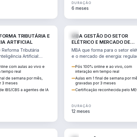
DURAÇÃO
6 meses
DIREITO
ENGE
FORMA TRIBUTÁRIA E
MBA GESTÃO DO SETOR
IA ARTIFICIAL
ELÉTRICO E MERCADO DE
ENERGIA
Reforma Tributária
MBA que forma para o setor elét
teligência Artificial:
e o mercado de energia: regula
ibutos, agentes de IA,
comercialização, geração,
line com aulas ao vivo e
Pós 100% online e ao vivo, com
ão da rotina fiscal.
transmissão e revisão tarifária.
m tempo real
interação em tempo real
inal de semana por mês,
Aulas em 1 final de semana por m
r 3 meses
gravadas por 3 meses
de IBS/CBS a agentes de IA
Certificação reconhecida pelo M
DURAÇÃO
12 meses
DIREITO
D