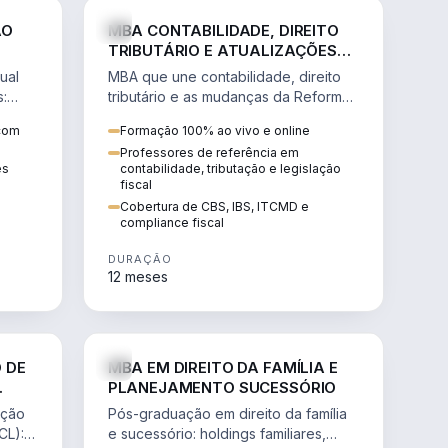
NHARIA
DIREITO
ÃO
MBA CONTABILIDADE, DIREITO
TRIBUTÁRIO E ATUALIZAÇÕES
DA REFORMA TRIBUTÁRIA
ual
MBA que une contabilidade, direito
s:
tributário e as mudanças da Reforma
ão de
Tributária (CBS, IBS) para atuação
 com
Formação 100% ao vivo e online
estratégica no novo cenário.
Professores de referência em
ês
contabilidade, tributação e legislação
fiscal
Cobertura de CBS, IBS, ITCMD e
compliance fiscal
DURAÇÃO
12 meses
NHARIA
DIREITO
 DE
MBA EM DIREITO DA FAMÍLIA E
PLANEJAMENTO SUCESSÓRIO
ação
Pós-graduação em direito da família
CL):
e sucessório: holdings familiares,