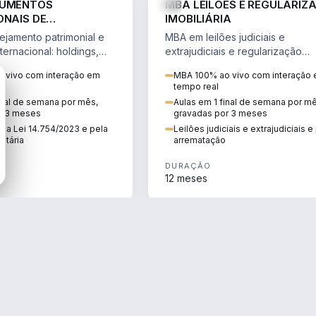
RUMENTOS
MBA LEILÕES E REGULARIZ
ONAIS DE
IMOBILIÁRIA
NTO PATRIMONIAL &
jamento patrimonial e
MBA em leilões judiciais e
IO
ternacional: holdings,
extrajudiciais e regularização
hore sob a Lei
imobiliária, com due diligence,
 vivo com interação em
MBA 100% ao vivo com interação
e a Reforma Tributária.
alienação fiduciária e pós-
tempo real
arrematação.
inal de semana por mês,
Aulas em 1 final de semana por m
r 3 meses
gravadas por 3 meses
ela Lei 14.754/2023 e pela
Leilões judiciais e extrajudiciais 
utária
arrematação
DURAÇÃO
12 meses
ENGENHARIA