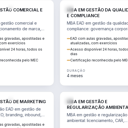
VENDA E MARKETING
STÃO COMERCIAL E
MBA EM GESTÃO DA QUALI
E COMPLIANCE
gestão comercial e
MBA EAD em gestão da qualida
cionamento de marca,
compliance: governança corpora
 marketing digital e
políticas anticorrupção, melhori
s gravadas, apostiladas e
EAD com aulas gravadas, apostila
to do consumidor na
contínua e IA aplicada a proces
 com exercícios
atualizadas, com exercícios
nível 24 horas, todos os
Acesso disponível 24 horas, todo
dias
o reconhecida pelo MEC
Certificação reconhecida pelo M
DURAÇÃO
4 meses
VENDA E MARKETING
STÃO DE MARKETING
MBA EM GESTÃO E
REGULARIZAÇÃO AMBIENT
ão EAD em gestão de
EO, branding, inbound,
MBA em gestão e regularização
ng e métricas web para
ambiental: licenciamento, CAR,
s gravadas, apostiladas e
entadas por dados.
EIA/RIMA, georreferenciamento