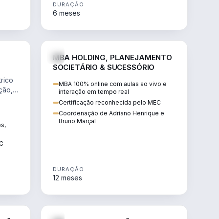
DURAÇÃO
6 meses
NHARIA
DIREITO
MBA HOLDING, PLANEJAMENTO
SOCIETÁRIO & SUCESSÓRIO
rico
MBA 100% online com aulas ao vivo e
ção,
interação em tempo real
Certificação reconhecida pelo MEC
Coordenação de Adriano Henrique e
Bruno Marçal
ês,
EC
DURAÇÃO
12 meses
IREITO
DIREITO