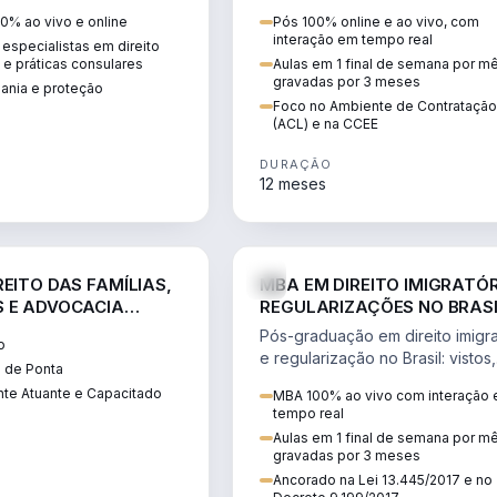
 vistos, cidadania,
CCEE, formação de PLD, gestão
0% ao vivo e online
Pós 100% online e ao vivo, com
 e consultoria
risco e migração de clientes.
interação em tempo real
especialistas em direito
.
l e práticas consulares
Aulas em 1 final de semana por m
gravadas por 3 meses
dania e proteção
Foco no Ambiente de Contratação
(ACL) e na CCEE
DURAÇÃO
12 meses
DIREITO
D
EITO DAS FAMÍLIAS,
MBA EM DIREITO IMIGRATÓR
 E ADVOCACIA
REGULARIZAÇÕES NO BRAS
ORÂNEA
Pós-graduação em direito imigra
o
e regularização no Brasil: vistos,
 de Ponta
residência, naturalização, refúg
te Atuante e Capacitado
MBA 100% ao vivo com interação
tributação do imigrante.
tempo real
Aulas em 1 final de semana por m
gravadas por 3 meses
Ancorado na Lei 13.445/2017 e no