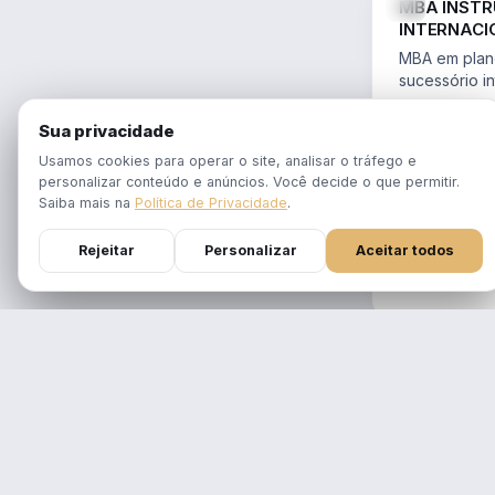
MBA INST
INTERNACI
PLANEJAME
MBA em plane
SUCESSÓR
sucessório in
trusts e offs
MBA 100% ao
14.754/2023 
Sua privacidade
tempo real
Aulas em 1 f
Usamos cookies para operar o site, analisar o tráfego e
gravadas po
personalizar conteúdo e anúncios. Você decide o que permitir.
Atualizado p
Saiba mais na
Política de Privacidade
.
Reforma Trib
Rejeitar
Personalizar
Aceitar todos
DURAÇÃO
12 meses