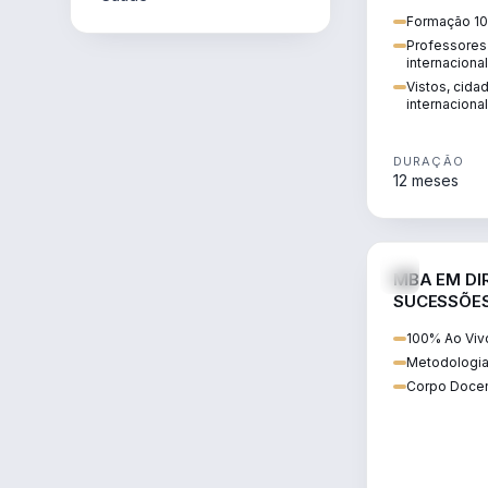
internacional:
Formação 10
regularização
Professores 
transnacional
internaciona
Vistos, cida
internacional
DURAÇÃO
12 meses
MBA EM DIR
SUCESSÕES
CONTEMP
100% Ao Viv
Metodologia
Corpo Docen