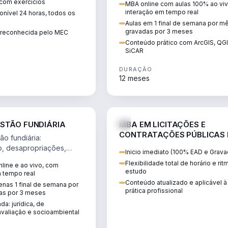
 com exercícios
MBA online com aulas 100% ao viv
perícia ambiental com ArcGIS, Q
interação em tempo real
nível 24 horas, todos os
SiCAR.
Aulas em 1 final de semana por m
gravadas por 3 meses
o reconhecida pelo MEC
Conteúdo prático com ArcGIS, QG
SiCAR
DURAÇÃO
12 meses
AGRO
D
STÃO FUNDIÁRIA
MBA EM LICITAÇÕES E
CONTRATAÇÕES PÚBLICAS
o fundiária:
ATUALIDADE
o, desapropriações,
Inicio imediato (100% EAD e Grava
 imóveis e licenciamento
Flexibilidade total de horário e ri
line e ao vivo, com
 projetos de
estudo
m tempo real
.
Conteúdo atualizado e aplicável à
nas 1 final de semana por
prática profissional
as por 3 meses
da: jurídica, de
valiação e socioambiental