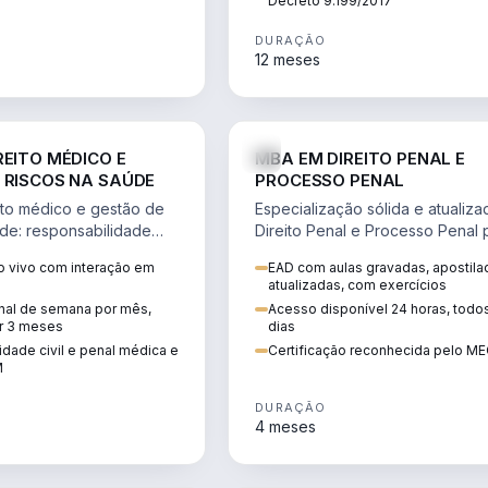
Decreto 9.199/2017
DURAÇÃO
12 meses
DIREITO
D
REITO MÉDICO E
MBA EM DIREITO PENAL E
 RISCOS NA SAÚDE
PROCESSO PENAL
to médico e gestão de
Especialização sólida e atualiz
úde: responsabilidade
Direito Penal e Processo Penal 
, ética do CFM,
advocacia criminal e concursos
 vivo com interação em
EAD com aulas gravadas, apostila
ão e planejamento
jurídicos.
atualizadas, com exercícios
inal de semana por mês,
Acesso disponível 24 horas, todo
r 3 meses
dias
dade civil e penal médica e
Certificação reconhecida pelo M
M
DURAÇÃO
4 meses