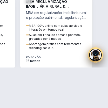
AÇÃO
MBA REGULARIZAÇÃO
IMOBILIÁRIA RURAL &
PROTEÇÃO PATRIMONIAL
MBA em regularização imobiliária rural
e proteção patrimonial: regularização
fundiária, contratos agrários e holding
 em
MBA 100% online com aulas ao vivo e
rural.
interação em tempo real
ês,
Aulas em 1 final de semana por mês,
gravadas por 3 meses
e pós-
Abordagem prática com ferramentas
tecnológicas e IA
DURAÇÃO
12 meses
AGRO
AGRO