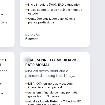
 de
proteção patrimonial, inventários e
Inicio imediato (100% EAD e Gravado)
tributação da sucessão.
Flexibilidade total de horário e ritmo de
ês,
estudo
Conteúdo atualizado e aplicável à
 Livre
prática profissional
DURAÇÃO
6 meses
IREITO
DIREITO
IO E
MBA EM DIREITO IMOBILIÁRIO E
IL
PATRIMONIAL
tório
MBA em direito imobiliário e
patrimonial: holding imobiliária,
io e
incorporações, loteamentos,
 em
MBA 100% online e ao vivo, com
contratos e impactos da Reforma
interação em tempo real
Tributária.
ês,
Aulas em 1 final de semana por mês,
gravadas por 3 meses
Atualizado pela Reforma Tributária (EC