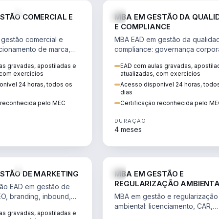
VENDA E MARKETING
STÃO COMERCIAL E
MBA EM GESTÃO DA QUALI
E COMPLIANCE
gestão comercial e
MBA EAD em gestão da qualida
cionamento de marca,
compliance: governança corpora
 marketing digital e
políticas anticorrupção, melhori
s gravadas, apostiladas e
EAD com aulas gravadas, apostila
to do consumidor na
contínua e IA aplicada a proces
 com exercícios
atualizadas, com exercícios
nível 24 horas, todos os
Acesso disponível 24 horas, todo
dias
o reconhecida pelo MEC
Certificação reconhecida pelo M
DURAÇÃO
4 meses
VENDA E MARKETING
STÃO DE MARKETING
MBA EM GESTÃO E
REGULARIZAÇÃO AMBIENT
ão EAD em gestão de
EO, branding, inbound,
MBA em gestão e regularização
ng e métricas web para
ambiental: licenciamento, CAR,
s gravadas, apostiladas e
entadas por dados.
EIA/RIMA, georreferenciamento