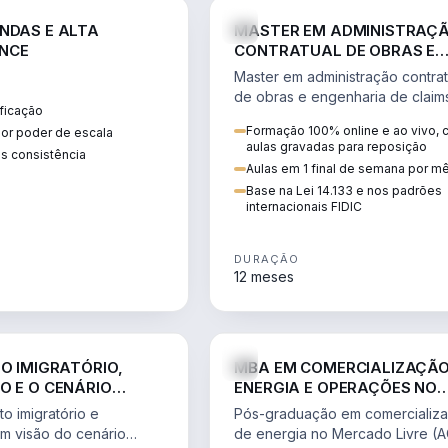
ENGE
NDAS E ALTA
MASTER EM ADMINISTRAÇ
NCE
CONTRATUAL DE OBRAS E
ENGENHARIA DE CLAIMS
Master em administração contrat
de obras e engenharia de claim
ficação
ciclo do contrato, fundamentaç
Formação 100% online e ao vivo,
ior poder de escala
pleitos, delay analysis e FIDIC.
aulas gravadas para reposição
s consistência
Aulas em 1 final de semana por m
Base na Lei 14.133 e nos padrões
internacionais FIDIC
DURAÇÃO
12 meses
DIREITO
ENGE
TO IMIGRATÓRIO,
MBA EM COMERCIALIZAÇÃO
O E O CENÁRIO
ENERGIA E OPERAÇÕES NO
ONAL
MERCADO LIVRE
o imigratório e
Pós-graduação em comercializ
om visão do cenário
de energia no Mercado Livre (A