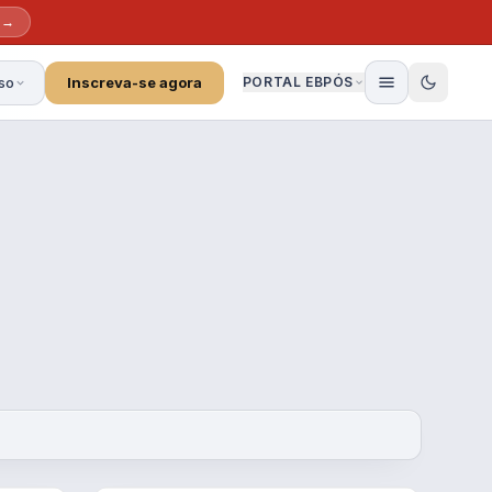
 →
so
Inscreva-se agora
PORTAL EBPÓS