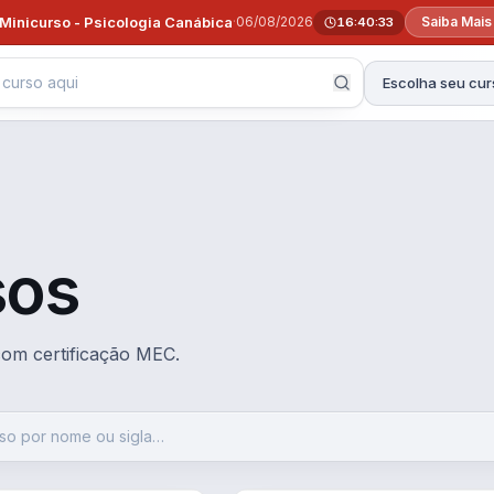
Minicurso - Psicologia Canábica
·
06/08/2026
Saiba Mais
16:40:32
Escolha seu cur
sos
 com certificação MEC.