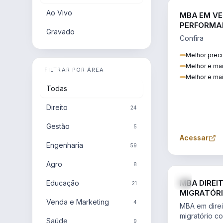
Ao Vivo
MBA EM VE
PERFORMA
Gravado
Confira
Melhor preci
Melhor e ma
FILTRAR POR ÁREA
Melhor e mai
Todas
Direito
24
Gestão
5
Acessar
Engenharia
59
Agro
8
MBA DIREI
Educação
21
MIGRATÓRI
Venda e Marketing
INTERNACI
4
MBA em direit
migratório c
Saúde
9