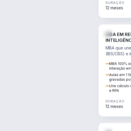
DURAÇÃO
12 meses
MBA EM RE
INTELIGÊNC
MBA que une 
(IBS/CBS) e In
cálculo de tr
MBA 100% on
RPA e automaç
interação e
Aulas em 1 f
gravadas po
Une cálculo 
e RPA
DURAÇÃO
12 meses