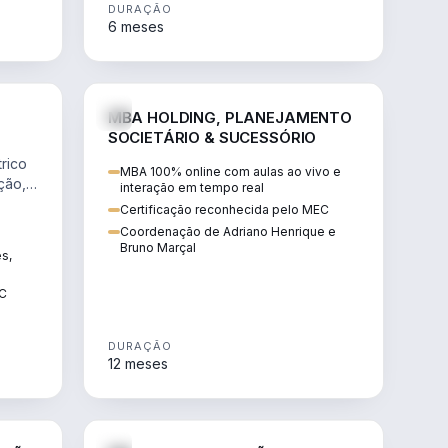
DURAÇÃO
6 meses
NHARIA
DIREITO
MBA HOLDING, PLANEJAMENTO
SOCIETÁRIO & SUCESSÓRIO
rico
MBA 100% online com aulas ao vivo e
ção,
interação em tempo real
Certificação reconhecida pelo MEC
Coordenação de Adriano Henrique e
Bruno Marçal
ês,
EC
DURAÇÃO
12 meses
IREITO
DIREITO