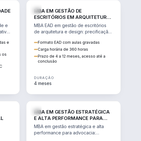
GESTÃO
ENGENHARIA
DADE
MBA EM GESTÃO DE
ESCRITÓRIOS EM ARQUITETURA
E DESIGN
de e
MBA EAD em gestão de escritórios
tiva,
de arquitetura e design: precificação,
a
marketing, branding, finanças e
das e
Formato EAD com aulas gravadas
sos.
gestão de equipes criativas.
Carga horária de 360 horas
s os
Prazo de 4 a 12 meses, acesso até a
conclusão
EC
DURAÇÃO
4 meses
AGRO
DIREITO
MBA EM GESTÃO ESTRATÉGICA
AL
E ALTA PERFORMANCE PARA
ADVOCACIA
MBA em gestão estratégica e alta
performance para advocacia:
 e
transformar o escritório num negócio