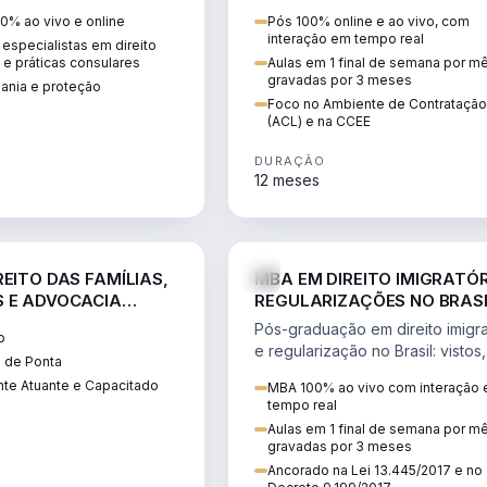
 vistos, cidadania,
CCEE, formação de PLD, gestão
0% ao vivo e online
Pós 100% online e ao vivo, com
 e consultoria
risco e migração de clientes.
interação em tempo real
especialistas em direito
.
l e práticas consulares
Aulas em 1 final de semana por m
gravadas por 3 meses
dania e proteção
Foco no Ambiente de Contratação
(ACL) e na CCEE
DURAÇÃO
12 meses
DIREITO
D
EITO DAS FAMÍLIAS,
MBA EM DIREITO IMIGRATÓR
 E ADVOCACIA
REGULARIZAÇÕES NO BRAS
ORÂNEA
Pós-graduação em direito imigra
o
e regularização no Brasil: vistos,
 de Ponta
residência, naturalização, refúg
te Atuante e Capacitado
MBA 100% ao vivo com interação
tributação do imigrante.
tempo real
Aulas em 1 final de semana por m
gravadas por 3 meses
Ancorado na Lei 13.445/2017 e no