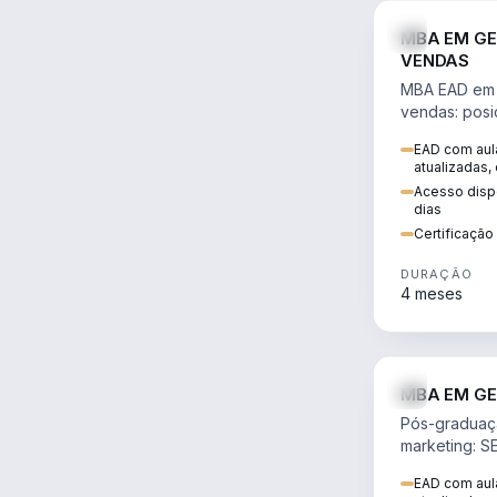
MBA EM GE
VENDAS
MBA EAD em 
vendas: posi
precificação,
EAD com aula
comportamen
atualizadas,
era digital.
Acesso dispo
dias
Certificaçã
DURAÇÃO
4 meses
MBA EM GE
Pós-graduaç
marketing: S
neuromarketi
EAD com aula
decisões ori