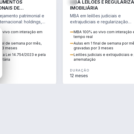
RUMENTOS
MBA LEILÕES E REGULARIZ
ONAIS DE
IMOBILIÁRIA
NTO PATRIMONIAL &
jamento patrimonial e
MBA em leilões judiciais e
IO
ternacional: holdings,
extrajudiciais e regularização
hore sob a Lei
imobiliária, com due diligence,
 vivo com interação em
MBA 100% ao vivo com interação
e a Reforma Tributária.
alienação fiduciária e pós-
tempo real
arrematação.
inal de semana por mês,
Aulas em 1 final de semana por m
r 3 meses
gravadas por 3 meses
ela Lei 14.754/2023 e pela
Leilões judiciais e extrajudiciais 
utária
arrematação
DURAÇÃO
12 meses
ENGENHARIA