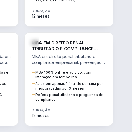
132/2023, LC 214/2025)
DURAÇÃO
12 meses
IREITO
DIREITO
MBA EM DIREITO PENAL
TRIBUTÁRIO E COMPLIANCE
EMPRESARIAL
ada em
MBA em direito penal tributário e
para a
compliance empresarial: prevenção à
lavagem de dinheiro, crimes
das e
MBA 100% online e ao vivo, com
tributários e auditoria.
interação em tempo real
s os
Aulas em apenas 1 final de semana por
mês, gravadas por 3 meses
EC
Defesa penal tributária e programas de
compliance
DURAÇÃO
12 meses