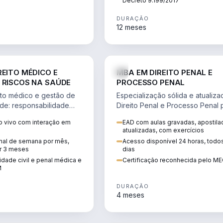
Decreto 9.199/2017
DURAÇÃO
12 meses
DIREITO
D
REITO MÉDICO E
MBA EM DIREITO PENAL E
 RISCOS NA SAÚDE
PROCESSO PENAL
to médico e gestão de
Especialização sólida e atualiz
úde: responsabilidade
Direito Penal e Processo Penal 
, ética do CFM,
advocacia criminal e concursos
 vivo com interação em
EAD com aulas gravadas, apostila
ão e planejamento
jurídicos.
atualizadas, com exercícios
inal de semana por mês,
Acesso disponível 24 horas, todo
r 3 meses
dias
dade civil e penal médica e
Certificação reconhecida pelo M
M
DURAÇÃO
4 meses