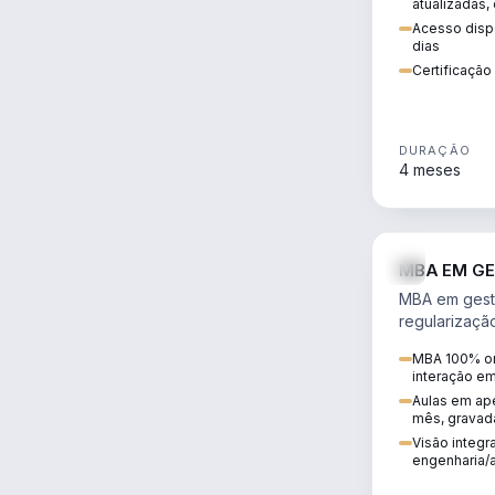
atualizadas,
Acesso dispo
dias
Certificaçã
DURAÇÃO
4 meses
MBA EM GE
MBA em gestã
regularizaçã
avaliação de
MBA 100% on
ambiental em
interação e
infraestrutura
Aulas em ape
mês, gravad
Visão integra
engenharia/a