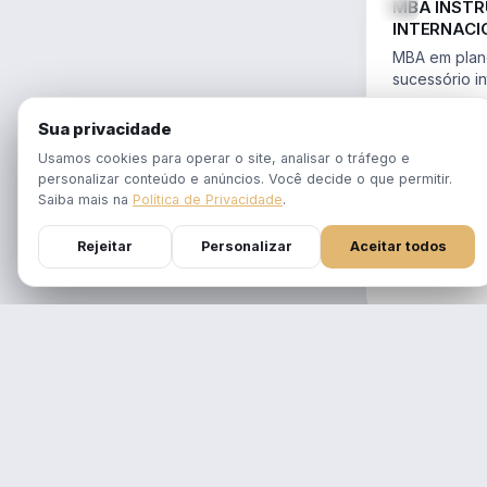
MBA INST
INTERNACI
PLANEJAME
MBA em plane
SUCESSÓR
sucessório in
trusts e offs
MBA 100% ao
14.754/2023 
Sua privacidade
tempo real
Aulas em 1 f
Usamos cookies para operar o site, analisar o tráfego e
gravadas po
personalizar conteúdo e anúncios. Você decide o que permitir.
Atualizado p
Saiba mais na
Política de Privacidade
.
Reforma Trib
Rejeitar
Personalizar
Aceitar todos
DURAÇÃO
12 meses