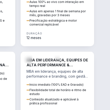
o,
Aulas 100% ao vivo com interação em
GIS e
escalável, lucrativo e bem
tempo real
precificado.
ês,
Aulas em apenas 1 final de semana por
mês, gravadas por 3 meses
IS e
Precificação estratégica e motor
comercial replicável
DURAÇÃO
12 meses
IREITO
VENDA E MARKETING
MBA EM LIDERANÇA, EQUIPES DE
 NA
ALTA PERFORMANCE &
BRANDING
MBA em liderança, equipes de alta
do)
performance e branding, com gestão
tmo de
por resultados, liderança humanizada
Inicio imediato (100% EAD e Gravado)
e comunicação persuasiva.
Flexibilidade total de horário e ritmo de
estudo
Conteúdo atualizado e aplicável à
prática profissional