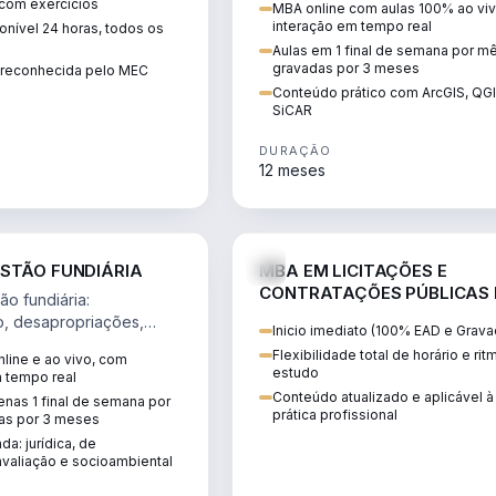
 com exercícios
MBA online com aulas 100% ao viv
perícia ambiental com ArcGIS, Q
interação em tempo real
nível 24 horas, todos os
SiCAR.
Aulas em 1 final de semana por m
gravadas por 3 meses
o reconhecida pelo MEC
Conteúdo prático com ArcGIS, QG
SiCAR
DURAÇÃO
12 meses
AGRO
D
STÃO FUNDIÁRIA
MBA EM LICITAÇÕES E
CONTRATAÇÕES PÚBLICAS
o fundiária:
ATUALIDADE
o, desapropriações,
Inicio imediato (100% EAD e Grava
 imóveis e licenciamento
Flexibilidade total de horário e ri
line e ao vivo, com
 projetos de
estudo
m tempo real
.
Conteúdo atualizado e aplicável à
nas 1 final de semana por
prática profissional
as por 3 meses
da: jurídica, de
valiação e socioambiental