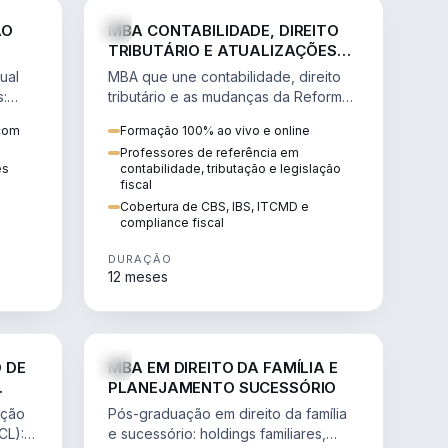
NHARIA
DIREITO
ÃO
MBA CONTABILIDADE, DIREITO
TRIBUTÁRIO E ATUALIZAÇÕES
DA REFORMA TRIBUTÁRIA
ual
MBA que une contabilidade, direito
s:
tributário e as mudanças da Reforma
ão de
Tributária (CBS, IBS) para atuação
 com
Formação 100% ao vivo e online
estratégica no novo cenário.
Professores de referência em
ês
contabilidade, tributação e legislação
fiscal
Cobertura de CBS, IBS, ITCMD e
compliance fiscal
DURAÇÃO
12 meses
NHARIA
DIREITO
 DE
MBA EM DIREITO DA FAMÍLIA E
PLANEJAMENTO SUCESSÓRIO
ação
Pós-graduação em direito da família
CL):
e sucessório: holdings familiares,