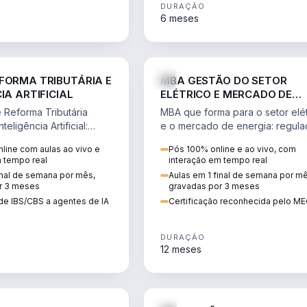
DURAÇÃO
6 meses
DIREITO
ENGE
FORMA TRIBUTÁRIA E
MBA GESTÃO DO SETOR
IA ARTIFICIAL
ELÉTRICO E MERCADO DE
ENERGIA
Reforma Tributária
MBA que forma para o setor elét
teligência Artificial:
e o mercado de energia: regula
ibutos, agentes de IA,
comercialização, geração,
line com aulas ao vivo e
Pós 100% online e ao vivo, com
ão da rotina fiscal.
transmissão e revisão tarifária.
m tempo real
interação em tempo real
inal de semana por mês,
Aulas em 1 final de semana por m
r 3 meses
gravadas por 3 meses
de IBS/CBS a agentes de IA
Certificação reconhecida pelo M
DURAÇÃO
12 meses
DIREITO
D