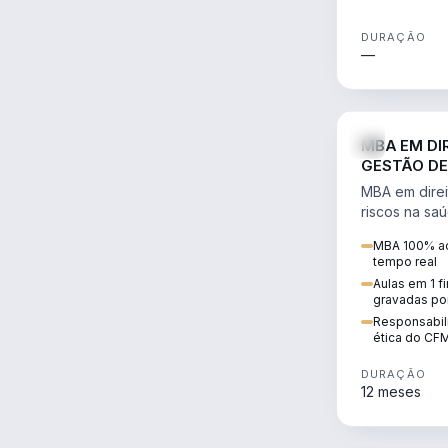
DURAÇÃO
—
MBA EM DI
GESTÃO DE
MBA em direi
riscos na sa
civil e penal
MBA 100% ao
judicializaç
tempo real
patrimonial.
Aulas em 1 f
gravadas po
Responsabili
ética do CF
DURAÇÃO
12 meses