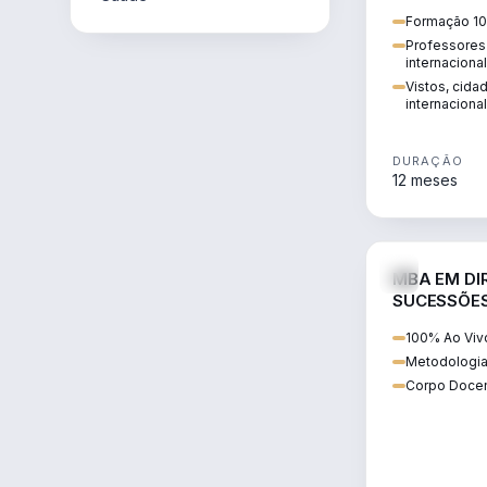
internacional:
Formação 10
regularização
Professores 
transnacional
internaciona
Vistos, cida
internacional
DURAÇÃO
12 meses
MBA EM DIR
SUCESSÕES
CONTEMP
100% Ao Viv
Metodologia
Corpo Docen