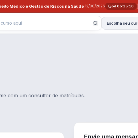
ireito Médico e Gestão de Riscos na Saúde
·
12/08/2026
5d 05:15:09
Escolha seu cur
ale com um consultor de matrículas.
Envie uma mensa