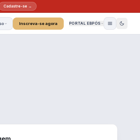
Cadastre-se →
so
Inscreva-se agora
PORTAL EBPÓS
gem