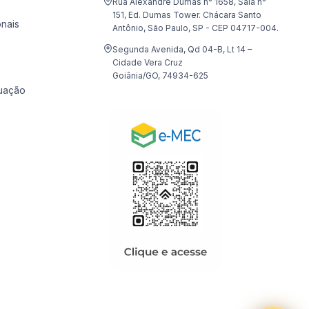
Rua Alexandre Dumas n° 1658, Sala n°
151, Ed. Dumas Tower. Chácara Santo
onais
Antônio, São Paulo, SP - CEP 04717-004.
Segunda Avenida, Qd 04-B, Lt 14 –
Cidade Vera Cruz
Goiânia/GO, 74934-625
uação