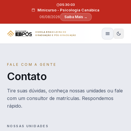
Pular para o conteúdo
05:30:02
Minicurso - Psicologia Canábica
06/08/2026
Saiba Mais →
ESCOLA BRASILEIRA DE
GRADUAÇÃO E PÓS-GRADUAÇÃO
FALE COM A GENTE
Contato
Tire suas dúvidas, conheça nossas unidades ou fale
com um consultor de matrículas. Respondemos
rápido.
NOSSAS UNIDADES