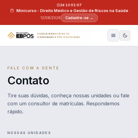
Pular para o conteúdo
2d 12:01:06
Minicurso - Direito Médico e Gestão de Riscos na Saúde
12/08/2026
Cadastre-se →
ESCOLA BRASILEIRA DE
GRADUAÇÃO E PÓS-GRADUAÇÃO
FALE COM A GENTE
Contato
Tire suas dúvidas, conheça nossas unidades ou fale
com um consultor de matrículas. Respondemos
rápido.
NOSSAS UNIDADES