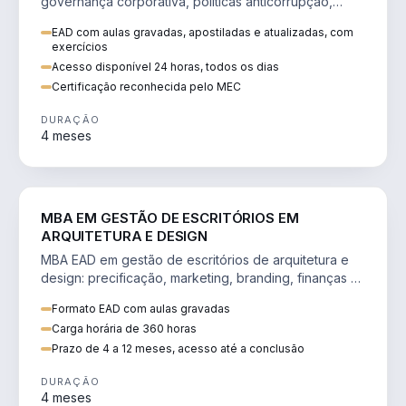
governança corporativa, políticas anticorrupção,
melhoria contínua e IA aplicada a processos.
EAD com aulas gravadas, apostiladas e atualizadas, com
exercícios
Acesso disponível 24 horas, todos os dias
Certificação reconhecida pelo MEC
DURAÇÃO
4 meses
ENGENHARIA
MBA EM GESTÃO DE ESCRITÓRIOS EM
ARQUITETURA E DESIGN
MBA EAD em gestão de escritórios de arquitetura e
design: precificação, marketing, branding, finanças e
gestão de equipes criativas.
Formato EAD com aulas gravadas
Carga horária de 360 horas
Prazo de 4 a 12 meses, acesso até a conclusão
DURAÇÃO
4 meses