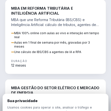
DIREITO
MBA EM REFORMA TRIBUTÁRIA E
INTELIGÊNCIA ARTIFICIAL
MBA que une Reforma Tributária (IBS/CBS) e
Inteligência Artificial: cálculo de tributos, agentes de
IA, RPA e automação da rotina fiscal.
MBA 100% online com aulas ao vivo e interação em tempo
real
Aulas em 1 final de semana por mês, gravadas por 3
meses
Une cálculo de IBS/CBS a agentes de IA e RPA
DURAÇÃO
12 meses
ENGENHARIA
MBA GESTÃO DO SETOR ELÉTRICO E MERCADO
DE ENERGIA
MBA que forma para o setor elétrico e o mercado de
Sua privacidade
energia: regulação, comercialização, geração,
Usamos cookies para operar o site, analisar o tráfego e
transmissão e revisão tarifária.