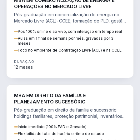
MBA EM COMERCIALIZAÇÃO DE ENERGIA E
OPERAÇÕES NO MERCADO LIVRE
Pós-graduação em comercialização de energia no
Mercado Livre (ACL): CCEE, formação de PLD, gestão
de risco e migração de clientes.
Pós 100% online e ao vivo, com interação em tempo real
Aulas em 1 final de semana por mês, gravadas por 3
meses
Foco no Ambiente de Contratação Livre (ACL) e na CCEE
DURAÇÃO
12 meses
DIREITO
MBA EM DIREITO DA FAMÍLIA E
PLANEJAMENTO SUCESSÓRIO
Pós-graduação em direito da família e sucessório:
holdings familiares, proteção patrimonial, inventários
e tributação da sucessão.
Inicio imediato (100% EAD e Gravado)
Flexibilidade total de horário e ritmo de estudo