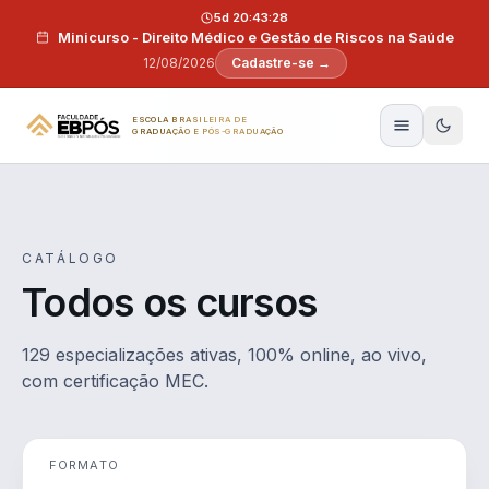
Pular para o conteúdo
5d 20:43:27
Minicurso - Direito Médico e Gestão de Riscos na Saúde
12/08/2026
Cadastre-se →
ESCOLA BRASILEIRA DE
GRADUAÇÃO E PÓS-GRADUAÇÃO
CATÁLOGO
Todos os cursos
129 especializações ativas, 100% online, ao vivo,
com certificação MEC.
FORMATO