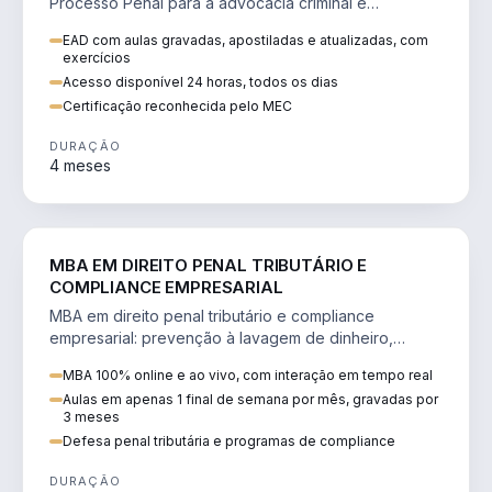
Processo Penal para a advocacia criminal e
concursos jurídicos.
EAD com aulas gravadas, apostiladas e atualizadas, com
exercícios
Acesso disponível 24 horas, todos os dias
Certificação reconhecida pelo MEC
DURAÇÃO
4 meses
DIREITO
MBA EM DIREITO PENAL TRIBUTÁRIO E
COMPLIANCE EMPRESARIAL
MBA em direito penal tributário e compliance
empresarial: prevenção à lavagem de dinheiro,
crimes tributários e auditoria.
MBA 100% online e ao vivo, com interação em tempo real
Aulas em apenas 1 final de semana por mês, gravadas por
3 meses
Defesa penal tributária e programas de compliance
DURAÇÃO