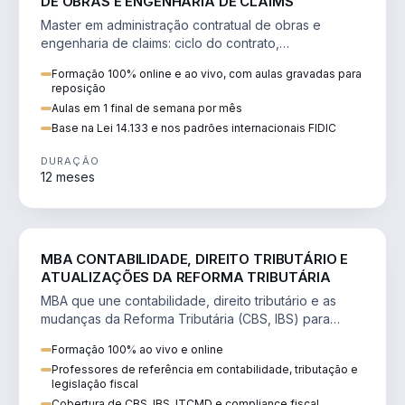
DE OBRAS E ENGENHARIA DE CLAIMS
Master em administração contratual de obras e
engenharia de claims: ciclo do contrato,
fundamentação de pleitos, delay analysis e FIDIC.
Formação 100% online e ao vivo, com aulas gravadas para
reposição
Aulas em 1 final de semana por mês
Base na Lei 14.133 e nos padrões internacionais FIDIC
DURAÇÃO
12 meses
DIREITO
MBA CONTABILIDADE, DIREITO TRIBUTÁRIO E
ATUALIZAÇÕES DA REFORMA TRIBUTÁRIA
MBA que une contabilidade, direito tributário e as
mudanças da Reforma Tributária (CBS, IBS) para
atuação estratégica no novo cenário.
Formação 100% ao vivo e online
Professores de referência em contabilidade, tributação e
legislação fiscal
Cobertura de CBS, IBS, ITCMD e compliance fiscal