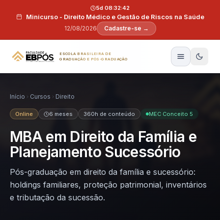
Pular para o conteúdo
5d 08:32:41
Minicurso - Direito Médico e Gestão de Riscos na Saúde
12/08/2026
Cadastre-se →
ESCOLA BRASILEIRA DE
GRADUAÇÃO E PÓS-GRADUAÇÃO
Início
Cursos
Direito
Online
6 meses
360h de conteúdo
MEC Conceito 5
MBA em Direito da Família e
Planejamento Sucessório
Pós-graduação em direito da família e sucessório:
holdings familiares, proteção patrimonial, inventários
e tributação da sucessão.