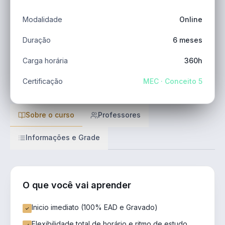
Modalidade
Online
Duração
6 meses
Carga horária
360h
Certificação
MEC · Conceito 5
Sobre o curso
Professores
Informações e Grade
O que você vai aprender
Inicio imediato (100% EAD e Gravado)
Flexibilidade total de horário e ritmo de estudo