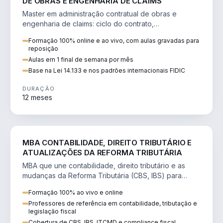
DE OBRAS E ENGENHARIA DE CLAIMS
Master em administração contratual de obras e
engenharia de claims: ciclo do contrato,
fundamentação de pleitos, delay analysis e FIDIC.
Formação 100% online e ao vivo, com aulas gravadas para
reposição
Aulas em 1 final de semana por mês
Base na Lei 14.133 e nos padrões internacionais FIDIC
DURAÇÃO
12 meses
DIREITO
MBA CONTABILIDADE, DIREITO TRIBUTÁRIO E
ATUALIZAÇÕES DA REFORMA TRIBUTÁRIA
MBA que une contabilidade, direito tributário e as
mudanças da Reforma Tributária (CBS, IBS) para
atuação estratégica no novo cenário.
Formação 100% ao vivo e online
Professores de referência em contabilidade, tributação e
legislação fiscal
Cobertura de CBS, IBS, ITCMD e compliance fiscal