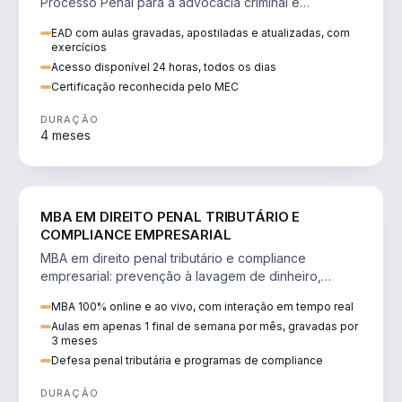
Processo Penal para a advocacia criminal e
concursos jurídicos.
EAD com aulas gravadas, apostiladas e atualizadas, com
exercícios
Acesso disponível 24 horas, todos os dias
Certificação reconhecida pelo MEC
DURAÇÃO
4 meses
DIREITO
MBA EM DIREITO PENAL TRIBUTÁRIO E
COMPLIANCE EMPRESARIAL
MBA em direito penal tributário e compliance
empresarial: prevenção à lavagem de dinheiro,
crimes tributários e auditoria.
MBA 100% online e ao vivo, com interação em tempo real
Aulas em apenas 1 final de semana por mês, gravadas por
3 meses
Defesa penal tributária e programas de compliance
DURAÇÃO