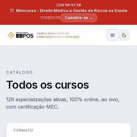
Pular para o conteúdo
2d 06:47:27
Minicurso - Direito Médico e Gestão de Riscos na Saúde
12/08/2026
Cadastre-se →
ESCOLA BRASILEIRA DE
GRADUAÇÃO E PÓS-GRADUAÇÃO
CATÁLOGO
Todos os cursos
129 especializações ativas, 100% online, ao vivo,
com certificação MEC.
FORMATO