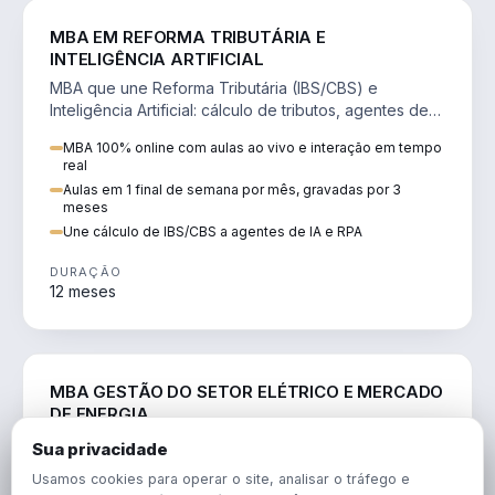
DIREITO
MBA EM REFORMA TRIBUTÁRIA E
INTELIGÊNCIA ARTIFICIAL
MBA que une Reforma Tributária (IBS/CBS) e
Inteligência Artificial: cálculo de tributos, agentes de
IA, RPA e automação da rotina fiscal.
MBA 100% online com aulas ao vivo e interação em tempo
real
Aulas em 1 final de semana por mês, gravadas por 3
meses
Une cálculo de IBS/CBS a agentes de IA e RPA
DURAÇÃO
12 meses
ENGENHARIA
MBA GESTÃO DO SETOR ELÉTRICO E MERCADO
DE ENERGIA
MBA que forma para o setor elétrico e o mercado de
Sua privacidade
energia: regulação, comercialização, geração,
Usamos cookies para operar o site, analisar o tráfego e
transmissão e revisão tarifária.