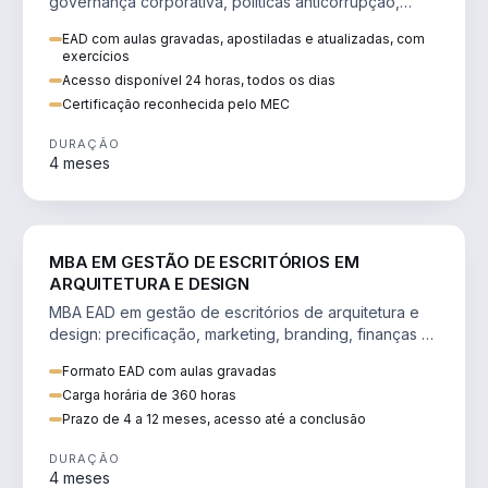
governança corporativa, políticas anticorrupção,
melhoria contínua e IA aplicada a processos.
EAD com aulas gravadas, apostiladas e atualizadas, com
exercícios
Acesso disponível 24 horas, todos os dias
Certificação reconhecida pelo MEC
DURAÇÃO
4 meses
ENGENHARIA
MBA EM GESTÃO DE ESCRITÓRIOS EM
ARQUITETURA E DESIGN
MBA EAD em gestão de escritórios de arquitetura e
design: precificação, marketing, branding, finanças e
gestão de equipes criativas.
Formato EAD com aulas gravadas
Carga horária de 360 horas
Prazo de 4 a 12 meses, acesso até a conclusão
DURAÇÃO
4 meses