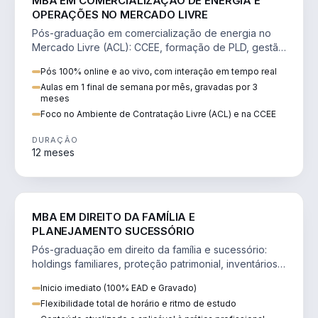
MBA EM COMERCIALIZAÇÃO DE ENERGIA E
OPERAÇÕES NO MERCADO LIVRE
Pós-graduação em comercialização de energia no
Mercado Livre (ACL): CCEE, formação de PLD, gestão
de risco e migração de clientes.
Pós 100% online e ao vivo, com interação em tempo real
Aulas em 1 final de semana por mês, gravadas por 3
meses
Foco no Ambiente de Contratação Livre (ACL) e na CCEE
DURAÇÃO
12 meses
DIREITO
MBA EM DIREITO DA FAMÍLIA E
PLANEJAMENTO SUCESSÓRIO
Pós-graduação em direito da família e sucessório:
holdings familiares, proteção patrimonial, inventários
e tributação da sucessão.
Inicio imediato (100% EAD e Gravado)
Flexibilidade total de horário e ritmo de estudo