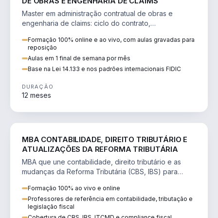
DE OBRAS E ENGENHARIA DE CLAIMS
Master em administração contratual de obras e
engenharia de claims: ciclo do contrato,
fundamentação de pleitos, delay analysis e FIDIC.
Formação 100% online e ao vivo, com aulas gravadas para
reposição
Aulas em 1 final de semana por mês
Base na Lei 14.133 e nos padrões internacionais FIDIC
DURAÇÃO
12 meses
DIREITO
MBA CONTABILIDADE, DIREITO TRIBUTÁRIO E
ATUALIZAÇÕES DA REFORMA TRIBUTÁRIA
MBA que une contabilidade, direito tributário e as
mudanças da Reforma Tributária (CBS, IBS) para
atuação estratégica no novo cenário.
Formação 100% ao vivo e online
Professores de referência em contabilidade, tributação e
legislação fiscal
Cobertura de CBS, IBS, ITCMD e compliance fiscal