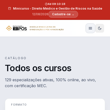
Pular para o conteúdo
4d 09:10:17
Minicurso - Direito Médico e Gestão de Riscos na Saúde
12/08/2026
Cadastre-se →
ESCOLA BRASILEIRA DE
GRADUAÇÃO E PÓS-GRADUAÇÃO
CATÁLOGO
Todos os cursos
129 especializações ativas, 100% online, ao vivo,
com certificação MEC.
FORMATO