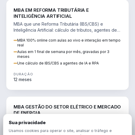
DIREITO
MBA EM REFORMA TRIBUTÁRIA E
INTELIGÊNCIA ARTIFICIAL
MBA que une Reforma Tributária (IBS/CBS) e
Inteligência Artificial: cálculo de tributos, agentes de
IA, RPA e automação da rotina fiscal.
MBA 100% online com aulas ao vivo e interação em tempo
real
Aulas em 1 final de semana por mês, gravadas por 3
meses
Une cálculo de IBS/CBS a agentes de IA e RPA
DURAÇÃO
12 meses
ENGENHARIA
MBA GESTÃO DO SETOR ELÉTRICO E MERCADO
DE ENERGIA
MBA que forma para o setor elétrico e o mercado de
Sua privacidade
energia: regulação, comercialização, geração,
Usamos cookies para operar o site, analisar o tráfego e
transmissão e revisão tarifária.