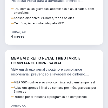
Processo Penal para a advocacia criminal e
concursos jurídicos.
EAD com aulas gravadas, apostiladas e atualizadas, com
exercícios
Acesso disponível 24 horas, todos os dias
Certificação reconhecida pelo MEC
DURAÇÃO
4 meses
DIREITO
MBA EM DIREITO PENAL TRIBUTÁRIO E
COMPLIANCE EMPRESARIAL
MBA em direito penal tributário e compliance
empresarial: prevenção à lavagem de dinheiro,
crimes tributários e auditoria.
MBA 100% online e ao vivo, com interação em tempo real
Aulas em apenas 1 final de semana por mês, gravadas por
3 meses
Defesa penal tributária e programas de compliance
DURAÇÃO