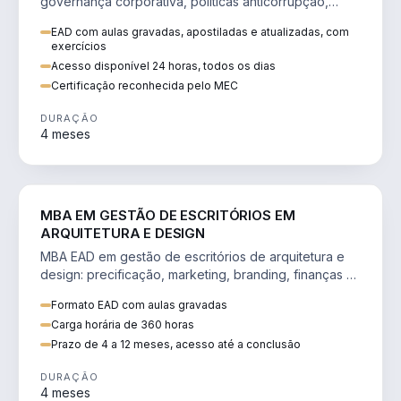
governança corporativa, políticas anticorrupção,
melhoria contínua e IA aplicada a processos.
EAD com aulas gravadas, apostiladas e atualizadas, com
exercícios
Acesso disponível 24 horas, todos os dias
Certificação reconhecida pelo MEC
DURAÇÃO
4 meses
ENGENHARIA
MBA EM GESTÃO DE ESCRITÓRIOS EM
ARQUITETURA E DESIGN
MBA EAD em gestão de escritórios de arquitetura e
design: precificação, marketing, branding, finanças e
gestão de equipes criativas.
Formato EAD com aulas gravadas
Carga horária de 360 horas
Prazo de 4 a 12 meses, acesso até a conclusão
DURAÇÃO
4 meses