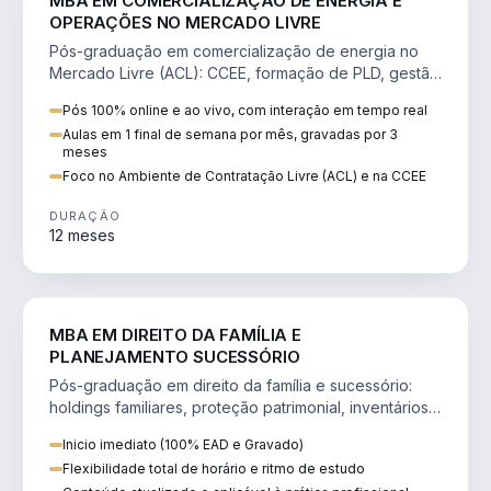
MBA EM COMERCIALIZAÇÃO DE ENERGIA E
OPERAÇÕES NO MERCADO LIVRE
Pós-graduação em comercialização de energia no
Mercado Livre (ACL): CCEE, formação de PLD, gestão
de risco e migração de clientes.
Pós 100% online e ao vivo, com interação em tempo real
Aulas em 1 final de semana por mês, gravadas por 3
meses
Foco no Ambiente de Contratação Livre (ACL) e na CCEE
DURAÇÃO
12 meses
DIREITO
MBA EM DIREITO DA FAMÍLIA E
PLANEJAMENTO SUCESSÓRIO
Pós-graduação em direito da família e sucessório:
holdings familiares, proteção patrimonial, inventários
e tributação da sucessão.
Inicio imediato (100% EAD e Gravado)
Flexibilidade total de horário e ritmo de estudo