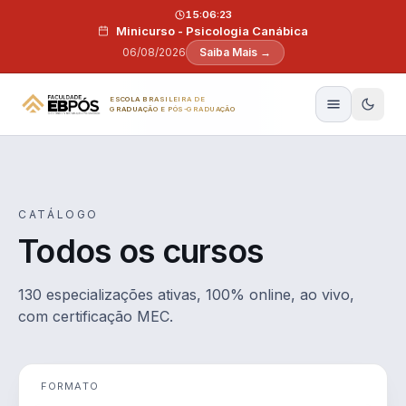
Pular para o conteúdo
15:06:22
Minicurso - Psicologia Canábica
06/08/2026
Saiba Mais →
ESCOLA BRASILEIRA DE
GRADUAÇÃO E PÓS-GRADUAÇÃO
CATÁLOGO
Todos os cursos
130 especializações ativas, 100% online, ao vivo,
com certificação MEC.
FORMATO