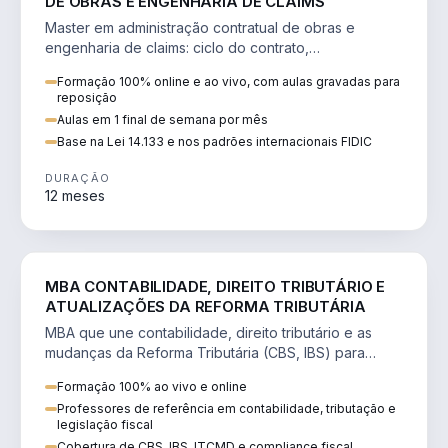
DE OBRAS E ENGENHARIA DE CLAIMS
Master em administração contratual de obras e
engenharia de claims: ciclo do contrato,
fundamentação de pleitos, delay analysis e FIDIC.
Formação 100% online e ao vivo, com aulas gravadas para
reposição
Aulas em 1 final de semana por mês
Base na Lei 14.133 e nos padrões internacionais FIDIC
DURAÇÃO
12 meses
DIREITO
MBA CONTABILIDADE, DIREITO TRIBUTÁRIO E
ATUALIZAÇÕES DA REFORMA TRIBUTÁRIA
MBA que une contabilidade, direito tributário e as
mudanças da Reforma Tributária (CBS, IBS) para
atuação estratégica no novo cenário.
Formação 100% ao vivo e online
Professores de referência em contabilidade, tributação e
legislação fiscal
Cobertura de CBS, IBS, ITCMD e compliance fiscal