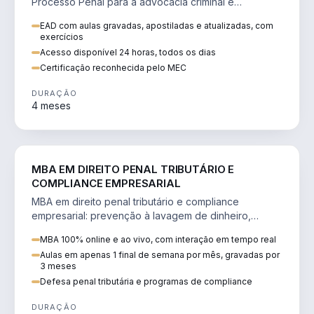
Processo Penal para a advocacia criminal e
concursos jurídicos.
EAD com aulas gravadas, apostiladas e atualizadas, com
exercícios
Acesso disponível 24 horas, todos os dias
Certificação reconhecida pelo MEC
DURAÇÃO
4 meses
DIREITO
MBA EM DIREITO PENAL TRIBUTÁRIO E
COMPLIANCE EMPRESARIAL
MBA em direito penal tributário e compliance
empresarial: prevenção à lavagem de dinheiro,
crimes tributários e auditoria.
MBA 100% online e ao vivo, com interação em tempo real
Aulas em apenas 1 final de semana por mês, gravadas por
3 meses
Defesa penal tributária e programas de compliance
DURAÇÃO