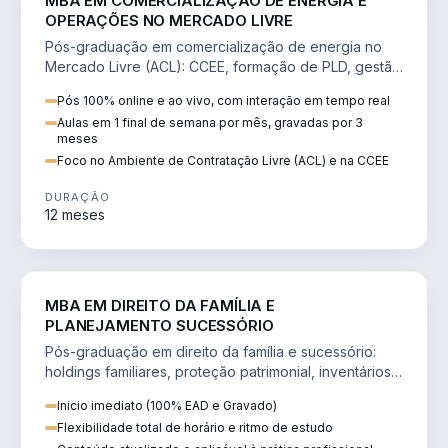
MBA EM COMERCIALIZAÇÃO DE ENERGIA E
OPERAÇÕES NO MERCADO LIVRE
Pós-graduação em comercialização de energia no
Mercado Livre (ACL): CCEE, formação de PLD, gestão
de risco e migração de clientes.
Pós 100% online e ao vivo, com interação em tempo real
Aulas em 1 final de semana por mês, gravadas por 3
meses
Foco no Ambiente de Contratação Livre (ACL) e na CCEE
DURAÇÃO
12 meses
DIREITO
MBA EM DIREITO DA FAMÍLIA E
PLANEJAMENTO SUCESSÓRIO
Pós-graduação em direito da família e sucessório:
holdings familiares, proteção patrimonial, inventários
e tributação da sucessão.
Inicio imediato (100% EAD e Gravado)
Flexibilidade total de horário e ritmo de estudo