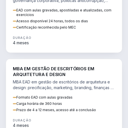
governança corporativa, políticas anticorrupção,
melhoria contínua e IA aplicada a processos.
EAD com aulas gravadas, apostiladas e atualizadas, com
exercícios
Acesso disponível 24 horas, todos os dias
Certificação reconhecida pelo MEC
DURAÇÃO
4 meses
ENGENHARIA
MBA EM GESTÃO DE ESCRITÓRIOS EM
ARQUITETURA E DESIGN
MBA EAD em gestão de escritórios de arquitetura e
design: precificação, marketing, branding, finanças e
gestão de equipes criativas.
Formato EAD com aulas gravadas
Carga horária de 360 horas
Prazo de 4 a 12 meses, acesso até a conclusão
DURAÇÃO
4 meses