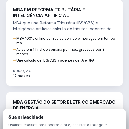
DIREITO
MBA EM REFORMA TRIBUTÁRIA E
INTELIGÊNCIA ARTIFICIAL
MBA que une Reforma Tributária (IBS/CBS) e
Inteligência Artificial: cálculo de tributos, agentes de
IA, RPA e automação da rotina fiscal.
MBA 100% online com aulas ao vivo e interação em tempo
real
Aulas em 1 final de semana por mês, gravadas por 3
meses
Une cálculo de IBS/CBS a agentes de IA e RPA
DURAÇÃO
12 meses
ENGENHARIA
MBA GESTÃO DO SETOR ELÉTRICO E MERCADO
DE ENERGIA
MBA que forma para o setor elétrico e o mercado de
Sua privacidade
energia: regulação, comercialização, geração,
Usamos cookies para operar o site, analisar o tráfego e
transmissão e revisão tarifária.