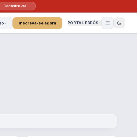
Cadastre-se →
so
Inscreva-se agora
PORTAL EBPÓS