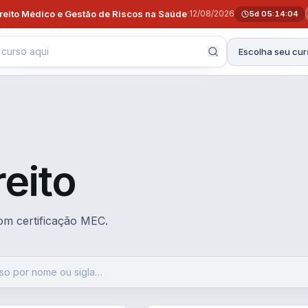
ireito Médico e Gestão de Riscos na Saúde
·
12/08/2026
5d 05:14:03
Escolha seu cur
eito
com certificação MEC.