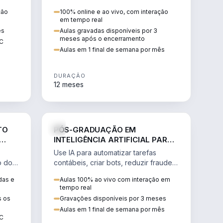
ores
desapropriações e servidões
ção
100% online e ao vivo, com interação
administrativas.
em tempo real
ês
Aulas gravadas disponíveis por 3
meses após o encerramento
EC
Aulas em 1 final de semana por mês
DURAÇÃO
12 meses
IREITO
DIREITO
TO
PÓS-GRADUAÇÃO EM
INTELIGÊNCIA ARTIFICIAL PARA
A CONTABILIDADE
Use IA para automatizar tarefas
o do
contábeis, criar bots, reduzir fraudes
e analisar dados no escritório
das e
Aulas 100% ao vivo com interação em
contábil.
tempo real
s os
Gravações disponíveis por 3 meses
Aulas em 1 final de semana por mês
EC