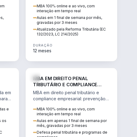
io e
incorporações, loteamentos,
 em
MBA 100% online e ao vivo, com
contratos e impactos da Reforma
interação em tempo real
Tributária.
ês,
Aulas em 1 final de semana por mês,
gravadas por 3 meses
Atualizado pela Reforma Tributária (EC
132/2023, LC 214/2025)
DURAÇÃO
12 meses
IREITO
DIREITO
MBA EM DIREITO PENAL
TRIBUTÁRIO E COMPLIANCE
EMPRESARIAL
ada em
MBA em direito penal tributário e
para a
compliance empresarial: prevenção à
lavagem de dinheiro, crimes
das e
MBA 100% online e ao vivo, com
tributários e auditoria.
interação em tempo real
s os
Aulas em apenas 1 final de semana por
mês, gravadas por 3 meses
EC
Defesa penal tributária e programas de