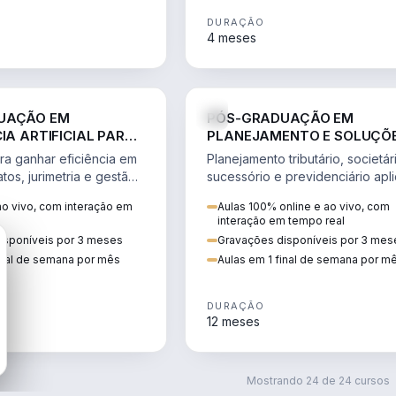
DURAÇÃO
4 meses
DIREITO
D
UAÇÃO EM
PÓS-GRADUAÇÃO EM
IA ARTIFICIAL PARA
PLANEJAMENTO E SOLUÇÕ
OS
TRIBUTÁRIAS NOS NEGÓCIO
ra ganhar eficiência em
Planejamento tributário, societár
SAÚDE
tos, jurimetria e gestão
sucessório e previdenciário apl
 na advocacia.
a clínicas, hospitais e profission
o vivo, com interação em
Aulas 100% online e ao vivo, com
saúde.
interação em tempo real
isponíveis por 3 meses
Gravações disponíveis por 3 mes
inal de semana por mês
Aulas em 1 final de semana por m
DURAÇÃO
12 meses
Mostrando
24
de
24
cursos