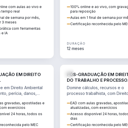
ntratos agrários e holding
advogados, contadores e gest
line com aulas ao vivo e
100% online e ao vivo, com grava
do agronegócio.
m tempo real
para reposição
inal de semana por mês,
Aulas em 1 final de semana por m
r 3 meses
Certificação reconhecida pelo M
rática com ferramentas
 e IA
DURAÇÃO
12 meses
DIREITO
D
AÇÃO EM DIREITO
PÓS-GRADUAÇÃO EM DIREI
L
DO TRABALHO E PROCESSO
TRABALHISTA
se em Direito Ambiental
Domine cálculos, recursos e o
nto, perícia, danos,
processo trabalhista, com Direit
zação e ESG, com base
Trabalho e previdenciário para
s gravadas, apostiladas e
EAD com aulas gravadas, apostila
a.
advocacia e concursos.
 com exercícios
atualizadas, com exercícios
nível 24 horas, todos os
Acesso disponível 24 horas, todo
dias
o reconhecida pelo MEC
Certificação reconhecida pelo M