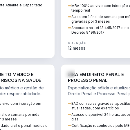
residência, naturalização, refúg
te Atuante e Capacitado
MBA 100% ao vivo com interação
tributação do imigrante.
tempo real
Aulas em 1 final de semana por m
gravadas por 3 meses
Ancorado na Lei 13.445/2017 e no
Decreto 9.199/2017
DURAÇÃO
12 meses
DIREITO
D
REITO MÉDICO E
MBA EM DIREITO PENAL E
 RISCOS NA SAÚDE
PROCESSO PENAL
to médico e gestão de
Especialização sólida e atualiz
úde: responsabilidade
Direito Penal e Processo Penal 
, ética do CFM,
advocacia criminal e concursos
 vivo com interação em
EAD com aulas gravadas, apostila
ão e planejamento
jurídicos.
atualizadas, com exercícios
inal de semana por mês,
Acesso disponível 24 horas, todo
r 3 meses
dias
dade civil e penal médica e
Certificação reconhecida pelo M