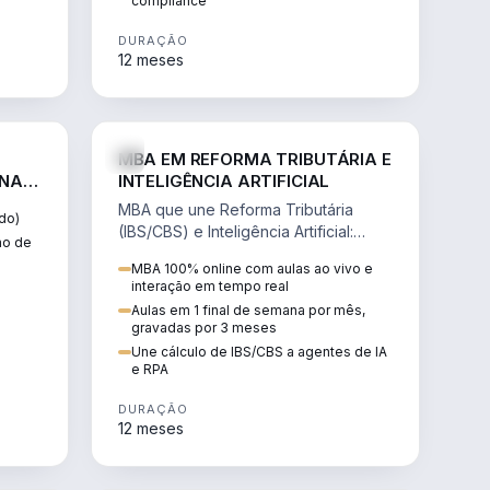
compliance
DURAÇÃO
12 meses
IREITO
DIREITO
MBA EM REFORMA TRIBUTÁRIA E
 NA
INTELIGÊNCIA ARTIFICIAL
MBA que une Reforma Tributária
do)
(IBS/CBS) e Inteligência Artificial:
tmo de
cálculo de tributos, agentes de IA,
MBA 100% online com aulas ao vivo e
RPA e automação da rotina fiscal.
interação em tempo real
Aulas em 1 final de semana por mês,
gravadas por 3 meses
Une cálculo de IBS/CBS a agentes de IA
e RPA
DURAÇÃO
12 meses