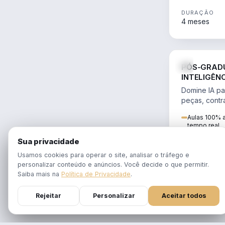
DURAÇÃO
4 meses
PÓS-GRAD
INTELIGÊNC
ADVOGAD
Domine IA pa
peças, contra
de escritório
Aulas 100% a
tempo real
Gravações d
Sua privacidade
Aulas em 1 f
Usamos cookies para operar o site, analisar o tráfego e
personalizar conteúdo e anúncios. Você decide o que permitir.
Saiba mais na
Política de Privacidade
.
DURAÇÃO
12 meses
Rejeitar
Personalizar
Aceitar todos