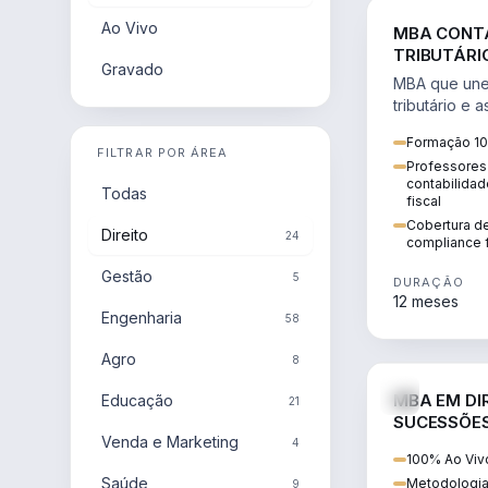
Ao Vivo
MBA CONTA
TRIBUTÁRI
Gravado
DA REFORM
MBA que une 
tributário e
Tributária (C
Formação 10
estratégica 
FILTRAR POR ÁREA
Professores
contabilidad
Todas
fiscal
Cobertura d
Direito
24
compliance f
Gestão
5
DURAÇÃO
12 meses
Engenharia
58
Agro
8
MBA EM DIR
Educação
21
SUCESSÕES
Venda e Marketing
CONTEMP
4
100% Ao Viv
Saúde
Metodologia
9