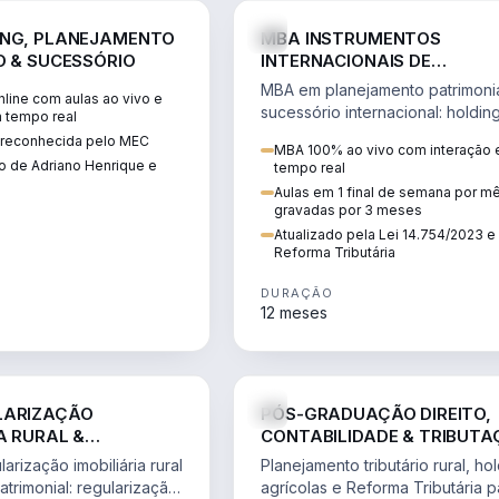
DIREITO
D
ING, PLANEJAMENTO
MBA INSTRUMENTOS
O & SUCESSÓRIO
INTERNACIONAIS DE
PLANEJAMENTO PATRIMONI
MBA em planejamento patrimonia
line com aulas ao vivo e
SUCESSÓRIO
sucessório internacional: holdin
m tempo real
trusts e offshore sob a Lei
o reconhecida pelo MEC
MBA 100% ao vivo com interação
14.754/2023 e a Reforma Tributá
 de Adriano Henrique e
tempo real
l
Aulas em 1 final de semana por m
gravadas por 3 meses
Atualizado pela Lei 14.754/2023 e
Reforma Tributária
DURAÇÃO
12 meses
DIREITO
D
LARIZAÇÃO
PÓS-GRADUAÇÃO DIREITO,
A RURAL &
CONTABILIDADE & TRIBUT
 PATRIMONIAL
DO AGRONEGÓCIO
rização imobiliária rural
Planejamento tributário rural, ho
trimonial: regularização
agrícolas e Reforma Tributária p