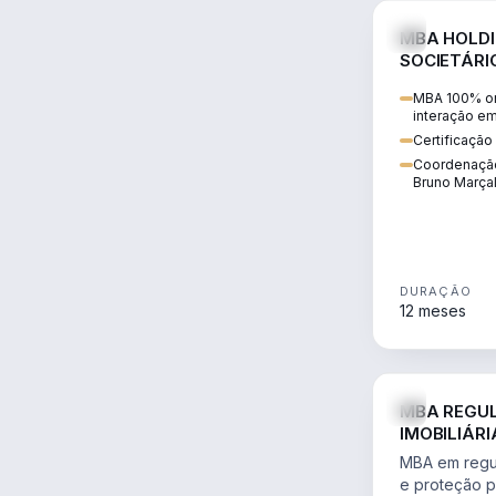
MBA HOLD
SOCIETÁRI
MBA 100% on
interação e
Certificaçã
Coordenação
Bruno Marça
DURAÇÃO
12 meses
MBA REGU
IMOBILIÁRI
PROTEÇÃO
MBA em regula
e proteção pa