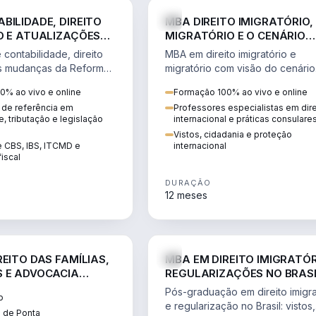
DIREITO
D
BILIDADE, DIREITO
MBA DIREITO IMIGRATÓRIO,
O E ATUALIZAÇÕES
MIGRATÓRIO E O CENÁRIO
A TRIBUTÁRIA
INTERNACIONAL
contabilidade, direito
MBA em direito imigratório e
 as mudanças da Reforma
migratório com visão do cenário
BS, IBS) para atuação
internacional: vistos, cidadania,
0% ao vivo e online
Formação 100% ao vivo e online
no novo cenário.
regularização e consultoria
 de referência em
Professores especialistas em dire
transnacional.
e, tributação e legislação
internacional e práticas consulare
Vistos, cidadania e proteção
e CBS, IBS, ITCMD e
internacional
iscal
DURAÇÃO
12 meses
DIREITO
D
EITO DAS FAMÍLIAS,
MBA EM DIREITO IMIGRATÓR
 E ADVOCACIA
REGULARIZAÇÕES NO BRAS
ORÂNEA
Pós-graduação em direito imigra
o
e regularização no Brasil: vistos,
 de Ponta