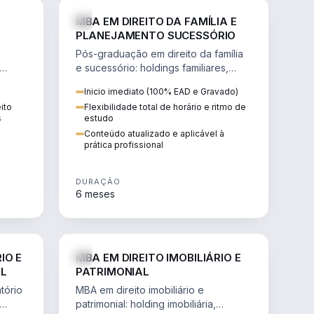
IREITO
DIREITO
MBA EM DIREITO DA FAMÍLIA E
PLANEJAMENTO SUCESSÓRIO
Pós-graduação em direito da família
e sucessório: holdings familiares,
proteção patrimonial, inventários e
Inicio imediato (100% EAD e Gravado)
tributação da sucessão.
ito
Flexibilidade total de horário e ritmo de
s
estudo
Conteúdo atualizado e aplicável à
prática profissional
DURAÇÃO
6 meses
IREITO
DIREITO
IO E
MBA EM DIREITO IMOBILIÁRIO E
IL
PATRIMONIAL
tório
MBA em direito imobiliário e
patrimonial: holding imobiliária,