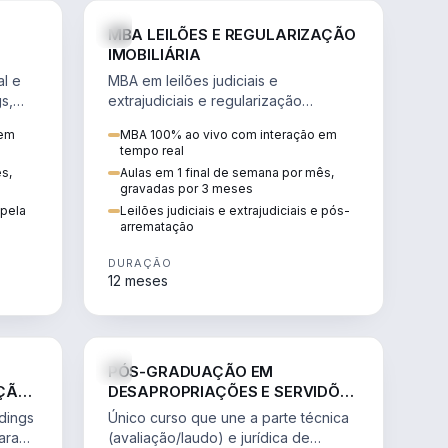
IREITO
DIREITO
MBA LEILÕES E REGULARIZAÇÃO
IMOBILIÁRIA
AL &
l e
MBA em leilões judiciais e
gs,
extrajudiciais e regularização
imobiliária, com due diligence,
 em
MBA 100% ao vivo com interação em
ria.
alienação fiduciária e pós-
tempo real
arrematação.
ês,
Aulas em 1 final de semana por mês,
gravadas por 3 meses
 pela
Leilões judiciais e extrajudiciais e pós-
arrematação
DURAÇÃO
12 meses
IREITO
DIREITO
PÓS-GRADUAÇÃO EM
AÇÃO
DESAPROPRIAÇÕES E SERVIDÕES
ADMINISTRATIVAS
ldings
Único curso que une a parte técnica
ara
(avaliação/laudo) e jurídica de