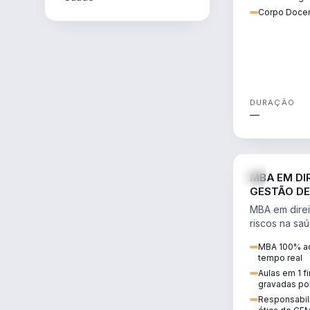
Corpo Docen
DURAÇÃO
—
MBA EM DI
GESTÃO DE
MBA em direi
riscos na sa
civil e penal
MBA 100% ao
judicializaç
tempo real
patrimonial.
Aulas em 1 f
gravadas po
Responsabili