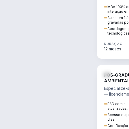
fundiária, co
MBA 100% on
rural.
interação e
Aulas em 1 f
gravadas po
Abordagem p
tecnológicas
DURAÇÃO
12 meses
PÓS-GRADU
AMBIENTA
Especialize-
— licenciame
responsabili
EAD com aula
técnica sólid
atualizadas,
Acesso dispo
dias
Certificaçã