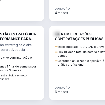
M
DURAÇÃO
4 meses
DIREITO
D
STÃO ESTRATÉGICA
MBA EM LICITAÇÕES E
RFORMANCE PARA
CONTRATAÇÕES PÚBLICAS
A
ATUALIDADE
o estratégica e alta
Inicio imediato (100% EAD e Grava
 para advocacia:
Flexibilidade total de horário e ri
o escritório num negócio
estudo
ao vivo com interação em
crativo e bem
Conteúdo atualizado e aplicável à
prática profissional
nas 1 final de semana por
as por 3 meses
 estratégica e motor
plicável
DURAÇÃO
6 meses