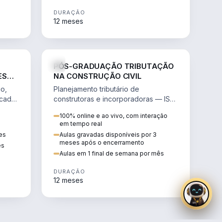
DURAÇÃO
12 meses
IREITO
DIREITO
PÓS-GRADUAÇÃO TRIBUTAÇÃO
ES
NA CONSTRUÇÃO CIVIL
S DA
io,
Planejamento tributário de
icado
construtoras e incorporadoras — ISS,
ais da
ICMS, holding imobiliária e Reforma
100% online e ao vivo, com interação
Tributária.
em tempo real
es
Aulas gravadas disponíveis por 3
meses após o encerramento
ês
Aulas em 1 final de semana por mês
DURAÇÃO
12 meses