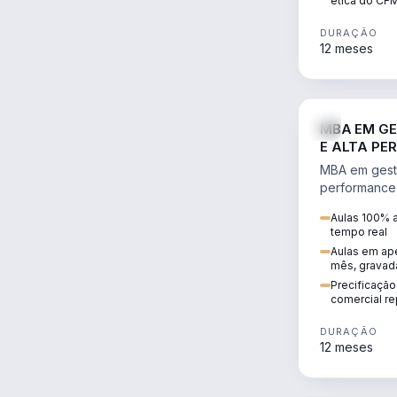
ética do CF
DURAÇÃO
12 meses
MBA EM GE
E ALTA PE
ADVOCACI
MBA em gestã
performance
transformar 
Aulas 100% 
escalável, lu
tempo real
precificado.
Aulas em ape
mês, gravad
Precificação
comercial re
DURAÇÃO
12 meses