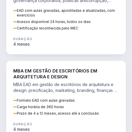
governança corporativa, políticas anticorrupção,
melhoria contínua e IA aplicada a processos.
EAD com aulas gravadas, apostiladas e atualizadas, com
exercícios
Acesso disponível 24 horas, todos os dias
Certificação reconhecida pelo MEC
DURAÇÃO
4 meses
ENGENHARIA
MBA EM GESTÃO DE ESCRITÓRIOS EM
ARQUITETURA E DESIGN
MBA EAD em gestão de escritórios de arquitetura e
design: precificação, marketing, branding, finanças e
gestão de equipes criativas.
Formato EAD com aulas gravadas
Carga horária de 360 horas
Prazo de 4 a 12 meses, acesso até a conclusão
DURAÇÃO
4 meses