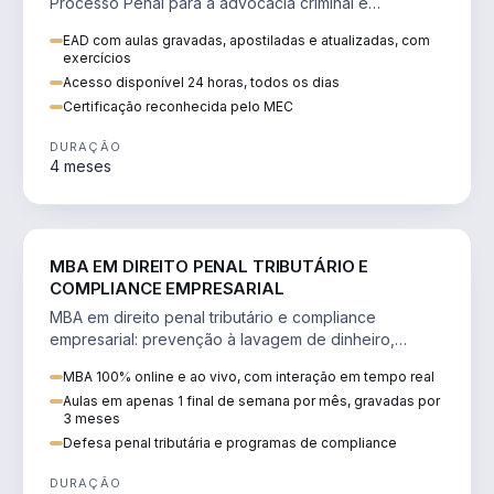
Processo Penal para a advocacia criminal e
concursos jurídicos.
EAD com aulas gravadas, apostiladas e atualizadas, com
exercícios
Acesso disponível 24 horas, todos os dias
Certificação reconhecida pelo MEC
DURAÇÃO
4 meses
DIREITO
MBA EM DIREITO PENAL TRIBUTÁRIO E
COMPLIANCE EMPRESARIAL
MBA em direito penal tributário e compliance
empresarial: prevenção à lavagem de dinheiro,
crimes tributários e auditoria.
MBA 100% online e ao vivo, com interação em tempo real
Aulas em apenas 1 final de semana por mês, gravadas por
3 meses
Defesa penal tributária e programas de compliance
DURAÇÃO