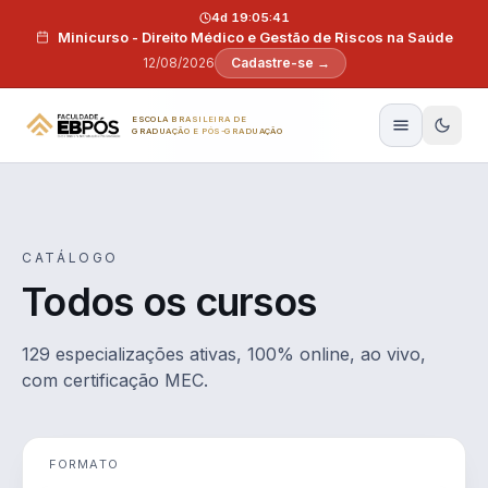
Pular para o conteúdo
4d 19:05:40
Minicurso - Direito Médico e Gestão de Riscos na Saúde
12/08/2026
Cadastre-se →
ESCOLA BRASILEIRA DE
GRADUAÇÃO E PÓS-GRADUAÇÃO
CATÁLOGO
Todos os cursos
129 especializações ativas, 100% online, ao vivo,
com certificação MEC.
FORMATO