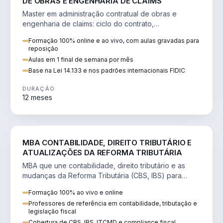
DE OBRAS E ENGENHARIA DE CLAIMS
Master em administração contratual de obras e
engenharia de claims: ciclo do contrato,
fundamentação de pleitos, delay analysis e FIDIC.
Formação 100% online e ao vivo, com aulas gravadas para
reposição
Aulas em 1 final de semana por mês
Base na Lei 14.133 e nos padrões internacionais FIDIC
DURAÇÃO
12 meses
DIREITO
MBA CONTABILIDADE, DIREITO TRIBUTÁRIO E
ATUALIZAÇÕES DA REFORMA TRIBUTÁRIA
MBA que une contabilidade, direito tributário e as
mudanças da Reforma Tributária (CBS, IBS) para
atuação estratégica no novo cenário.
Formação 100% ao vivo e online
Professores de referência em contabilidade, tributação e
legislação fiscal
Cobertura de CBS, IBS, ITCMD e compliance fiscal