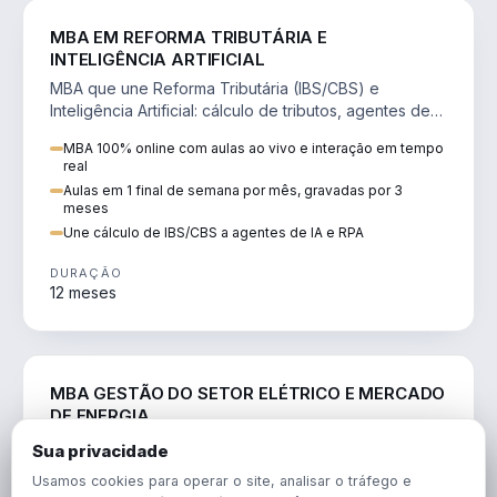
DIREITO
MBA EM REFORMA TRIBUTÁRIA E
INTELIGÊNCIA ARTIFICIAL
MBA que une Reforma Tributária (IBS/CBS) e
Inteligência Artificial: cálculo de tributos, agentes de
IA, RPA e automação da rotina fiscal.
MBA 100% online com aulas ao vivo e interação em tempo
real
Aulas em 1 final de semana por mês, gravadas por 3
meses
Une cálculo de IBS/CBS a agentes de IA e RPA
DURAÇÃO
12 meses
ENGENHARIA
MBA GESTÃO DO SETOR ELÉTRICO E MERCADO
DE ENERGIA
MBA que forma para o setor elétrico e o mercado de
Sua privacidade
energia: regulação, comercialização, geração,
Usamos cookies para operar o site, analisar o tráfego e
transmissão e revisão tarifária.