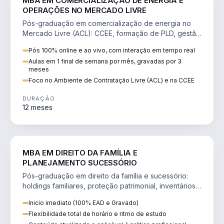
MBA EM COMERCIALIZAÇÃO DE ENERGIA E
OPERAÇÕES NO MERCADO LIVRE
Pós-graduação em comercialização de energia no
Mercado Livre (ACL): CCEE, formação de PLD, gestão
de risco e migração de clientes.
Pós 100% online e ao vivo, com interação em tempo real
Aulas em 1 final de semana por mês, gravadas por 3
meses
Foco no Ambiente de Contratação Livre (ACL) e na CCEE
DURAÇÃO
12 meses
DIREITO
MBA EM DIREITO DA FAMÍLIA E
PLANEJAMENTO SUCESSÓRIO
Pós-graduação em direito da família e sucessório:
holdings familiares, proteção patrimonial, inventários
e tributação da sucessão.
Inicio imediato (100% EAD e Gravado)
Flexibilidade total de horário e ritmo de estudo