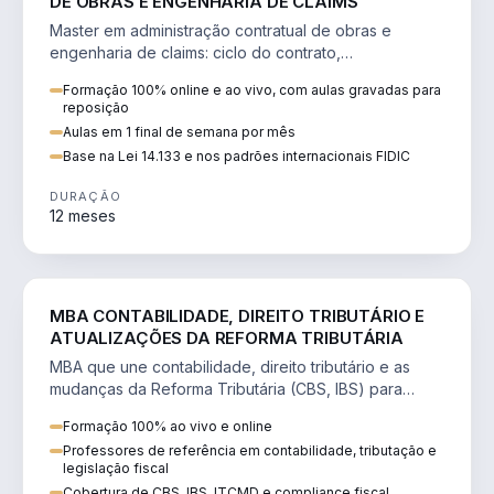
DE OBRAS E ENGENHARIA DE CLAIMS
Master em administração contratual de obras e
engenharia de claims: ciclo do contrato,
fundamentação de pleitos, delay analysis e FIDIC.
Formação 100% online e ao vivo, com aulas gravadas para
reposição
Aulas em 1 final de semana por mês
Base na Lei 14.133 e nos padrões internacionais FIDIC
DURAÇÃO
12 meses
DIREITO
MBA CONTABILIDADE, DIREITO TRIBUTÁRIO E
ATUALIZAÇÕES DA REFORMA TRIBUTÁRIA
MBA que une contabilidade, direito tributário e as
mudanças da Reforma Tributária (CBS, IBS) para
atuação estratégica no novo cenário.
Formação 100% ao vivo e online
Professores de referência em contabilidade, tributação e
legislação fiscal
Cobertura de CBS, IBS, ITCMD e compliance fiscal