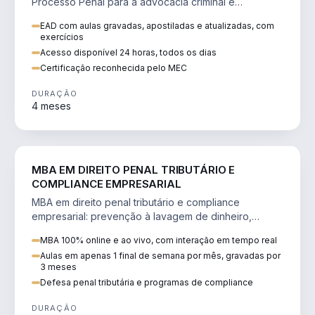
Processo Penal para a advocacia criminal e
concursos jurídicos.
EAD com aulas gravadas, apostiladas e atualizadas, com
exercícios
Acesso disponível 24 horas, todos os dias
Certificação reconhecida pelo MEC
DURAÇÃO
4 meses
DIREITO
MBA EM DIREITO PENAL TRIBUTÁRIO E
COMPLIANCE EMPRESARIAL
MBA em direito penal tributário e compliance
empresarial: prevenção à lavagem de dinheiro,
crimes tributários e auditoria.
MBA 100% online e ao vivo, com interação em tempo real
Aulas em apenas 1 final de semana por mês, gravadas por
3 meses
Defesa penal tributária e programas de compliance
DURAÇÃO