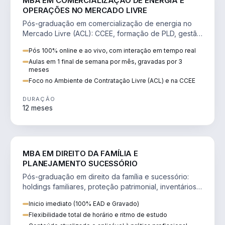
MBA EM COMERCIALIZAÇÃO DE ENERGIA E
OPERAÇÕES NO MERCADO LIVRE
Pós-graduação em comercialização de energia no
Mercado Livre (ACL): CCEE, formação de PLD, gestão
de risco e migração de clientes.
Pós 100% online e ao vivo, com interação em tempo real
Aulas em 1 final de semana por mês, gravadas por 3
meses
Foco no Ambiente de Contratação Livre (ACL) e na CCEE
DURAÇÃO
12 meses
DIREITO
MBA EM DIREITO DA FAMÍLIA E
PLANEJAMENTO SUCESSÓRIO
Pós-graduação em direito da família e sucessório:
holdings familiares, proteção patrimonial, inventários
e tributação da sucessão.
Inicio imediato (100% EAD e Gravado)
Flexibilidade total de horário e ritmo de estudo