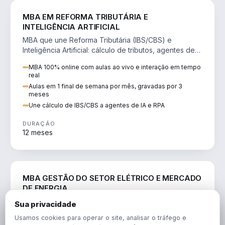
DIREITO
MBA EM REFORMA TRIBUTÁRIA E
INTELIGÊNCIA ARTIFICIAL
MBA que une Reforma Tributária (IBS/CBS) e
Inteligência Artificial: cálculo de tributos, agentes de
IA, RPA e automação da rotina fiscal.
MBA 100% online com aulas ao vivo e interação em tempo
real
Aulas em 1 final de semana por mês, gravadas por 3
meses
Une cálculo de IBS/CBS a agentes de IA e RPA
DURAÇÃO
12 meses
ENGENHARIA
MBA GESTÃO DO SETOR ELÉTRICO E MERCADO
DE ENERGIA
MBA que forma para o setor elétrico e o mercado de
Sua privacidade
energia: regulação, comercialização, geração,
Usamos cookies para operar o site, analisar o tráfego e
transmissão e revisão tarifária.