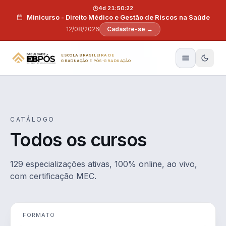
Pular para o conteúdo
4d 21:50:21
Minicurso - Direito Médico e Gestão de Riscos na Saúde
12/08/2026
Cadastre-se →
ESCOLA BRASILEIRA DE
GRADUAÇÃO E PÓS-GRADUAÇÃO
CATÁLOGO
Todos os cursos
129 especializações ativas, 100% online, ao vivo,
com certificação MEC.
FORMATO