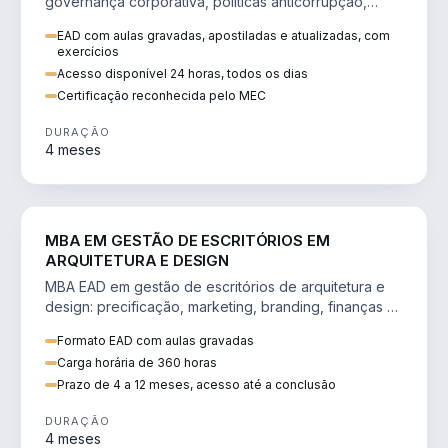
governança corporativa, políticas anticorrupção,
melhoria contínua e IA aplicada a processos.
EAD com aulas gravadas, apostiladas e atualizadas, com
exercícios
Acesso disponível 24 horas, todos os dias
Certificação reconhecida pelo MEC
DURAÇÃO
4 meses
ENGENHARIA
MBA EM GESTÃO DE ESCRITÓRIOS EM
ARQUITETURA E DESIGN
MBA EAD em gestão de escritórios de arquitetura e
design: precificação, marketing, branding, finanças e
gestão de equipes criativas.
Formato EAD com aulas gravadas
Carga horária de 360 horas
Prazo de 4 a 12 meses, acesso até a conclusão
DURAÇÃO
4 meses