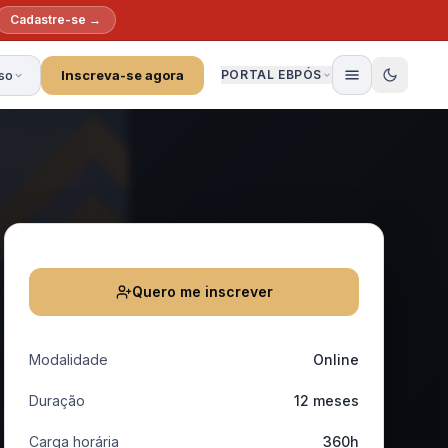
Cadastre-se →
so
Inscreva-se agora
PORTAL EBPÓS
Quero me inscrever
Modalidade
Online
Duração
12 meses
Carga horária
360h