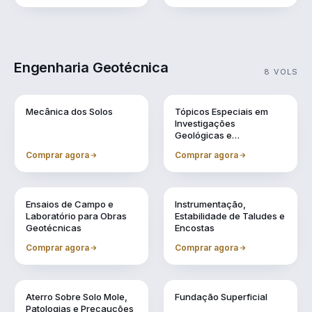
Engenharia Geotécnica
8 VOLS
Vol. 1
Vol. 10
Mecânica dos Solos
Tópicos Especiais em
Investigações
Geológicas e
Geotécnicas
Comprar agora
Comprar agora
Vol. 11
Vol. 2
Ensaios de Campo e
Instrumentação,
Laboratório para Obras
Estabilidade de Taludes e
Geotécnicas
Encostas
Comprar agora
Comprar agora
Vol. 4
Vol. 5
Aterro Sobre Solo Mole,
Fundação Superficial
Patologias e Precauções