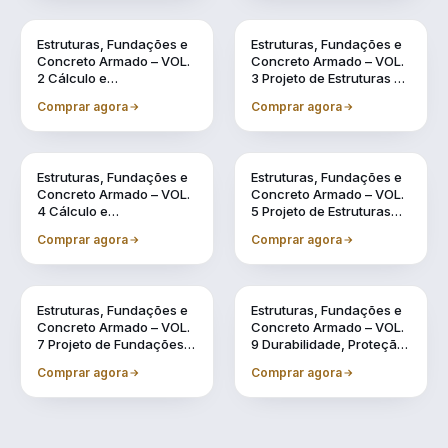
Vol. 2
Vol. 3
Estruturas, Fundações e
Estruturas, Fundações e
Concreto Armado – VOL.
Concreto Armado – VOL.
2 Cálculo e
3 Projeto de Estruturas de
Dimensionamento de
Concreto Armado por
Comprar agora
Comprar agora
Estruturas Usuais de
meio de Software BIM
Concreto Armado
Vol. 4
Vol. 5
Estruturas, Fundações e
Estruturas, Fundações e
Concreto Armado – VOL.
Concreto Armado – VOL.
4 Cálculo e
5 Projeto de Estruturas
Dimensionamento de
Pré-Fabricadas por meio
Comprar agora
Comprar agora
Estruturas Pré-
de Software BIM
Fabricadas
Vol. 7
Vol. 9
Estruturas, Fundações e
Estruturas, Fundações e
Concreto Armado – VOL.
Concreto Armado – VOL.
7 Projeto de Fundações
9 Durabilidade, Proteção
por meio de Software BIM
e Recuperação de
Comprar agora
Comprar agora
Estruturas