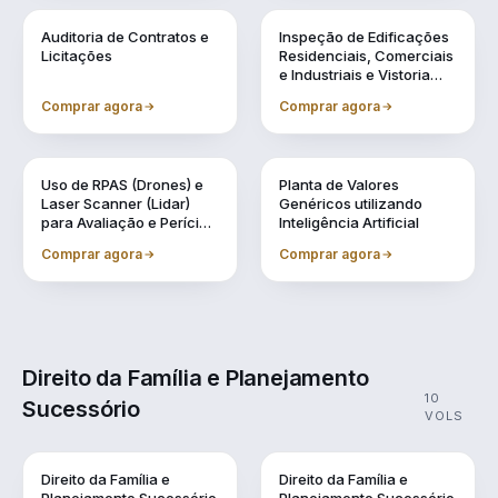
Vol. 6
Vol. 7
Auditoria de Contratos e
Inspeção de Edificações
Licitações
Residenciais, Comerciais
e Industriais e Vistoria
Cautelar de Vizinhança
Comprar agora
Comprar agora
Vol. 8
Vol. 9
Uso de RPAS (Drones) e
Planta de Valores
Laser Scanner (Lidar)
Genéricos utilizando
para Avaliação e Perícia
Inteligência Artificial
da Engenharia
Comprar agora
Comprar agora
Direito da Família e Planejamento
10
Sucessório
VOLS
Direito da Família e
Direito da Família e