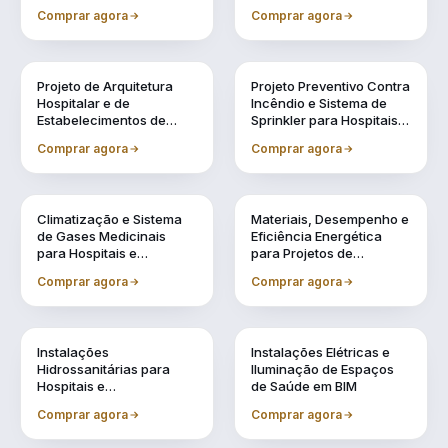
Especificação de
e Acreditação
Comprar agora
Comprar agora
Equipamentos Médicos
Vol. 2
Vol. 3
Projeto de Arquitetura
Projeto Preventivo Contra
Hospitalar e de
Incêndio e Sistema de
Estabelecimentos de
Sprinkler para Hospitais e
Saúde em BIM
Estabelecimentos de
Comprar agora
Comprar agora
Saúde
Vol. 4
Vol. 5
Climatização e Sistema
Materiais, Desempenho e
de Gases Medicinais
Eficiência Energética
para Hospitais e
para Projetos de
Estabelecimentos de
Estabelecimentos de
Comprar agora
Comprar agora
Saúde em BIM
Saúde
Vol. 6
Vol. 7
Instalações
Instalações Elétricas e
Hidrossanitárias para
Iluminação de Espaços
Hospitais e
de Saúde em BIM
Estabelecimentos de
Comprar agora
Comprar agora
Saúde em BIM