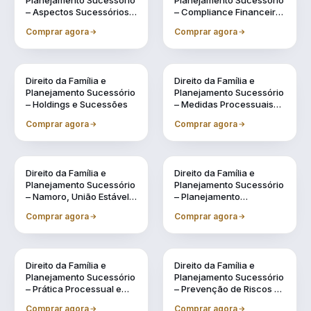
Planejamento Sucessório
Planejamento Sucessório
– Aspectos Sucessórios
– Compliance Financeiro
na Legislação Civil
e Fiscal na Gestão
Comprar agora
Comprar agora
Familiar
Direito da Família e
Direito da Família e
Planejamento Sucessório
Planejamento Sucessório
– Holdings e Sucessões
– Medidas Processuais
no Direito de Família
Comprar agora
Comprar agora
Direito da Família e
Direito da Família e
Planejamento Sucessório
Planejamento Sucessório
– Namoro, União Estável e
– Planejamento
Regimes de Casamento:
Sucessório
Comprar agora
Comprar agora
Possibilidades
Direito da Família e
Direito da Família e
Planejamento Sucessório
Planejamento Sucessório
– Prática Processual e
– Prevenção de Riscos na
Administrativa na
Gestão Patrimonial e na
Comprar agora
Comprar agora