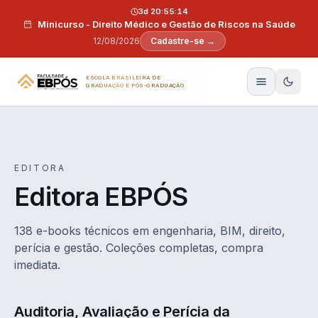
Pular para o conteúdo
3d 20:55:13
Minicurso - Direito Médico e Gestão de Riscos na Saúde
12/08/2026
Cadastre-se →
ESCOLA BRASILEIRA DE
GRADUAÇÃO E PÓS-GRADUAÇÃO
EDITORA
Editora EBPÓS
138 e-books técnicos em engenharia, BIM, direito,
perícia e gestão. Coleções completas, compra
imediata.
Auditoria, Avaliação e Perícia da