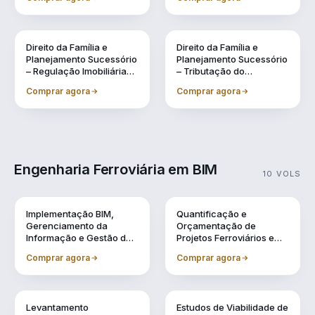
Sucessão, Inventários e
Lavagem de Dinheiro
Testamentos
Direito da Família e
Direito da Família e
Planejamento Sucessório
Planejamento Sucessório
– Regulação Imobiliária
– Tributação do
Familiar Preventiva
Patrimônio e na
Comprar agora
Comprar agora
Sucessão
Engenharia Ferroviária em BIM
10 VOLS
Vol. 1
Vol. 10
Implementação BIM,
Quantificação e
Gerenciamento da
Orçamentação de
Informação e Gestão de
Projetos Ferroviários em
Obra
BIM
Comprar agora
Comprar agora
Vol. 2
Vol. 3
Levantamento
Estudos de Viabilidade de