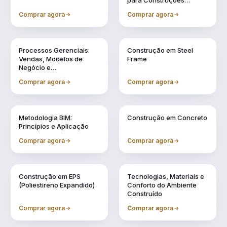
para Construções
Industrializadas
Comprar agora
Comprar agora
Vol. 11
Vol. 2
Processos Gerenciais:
Construção em Steel
Vendas, Modelos de
Frame
Negócio e
Financiamentos
Comprar agora
Comprar agora
Vol. 3
Vol. 4
Metodologia BIM:
Construção em Concreto
Princípios e Aplicação
Comprar agora
Comprar agora
Vol. 5
Vol. 6
Construção em EPS
Tecnologias, Materiais e
(Poliestireno Expandido)
Conforto do Ambiente
Construído
Comprar agora
Comprar agora