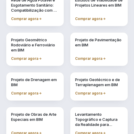
Rede de Água Potável e
Estudos de Viabilidade de
Esgotamento Sanitário:
Projetos Lineares em BIM
Compatibilização com a
Metodologia BIM
Comprar agora
Comprar agora
Vol. 3
Vol. 4
Projeto Geométrico
Projeto de Pavimentação
Rodoviário e Ferroviário
em BIM
em BIM
Comprar agora
Comprar agora
Vol. 5
Vol. 6
Projeto de Drenagem em
Projeto Geotécnico e de
BIM
Terraplenagem em BIM
Comprar agora
Comprar agora
Vol. 7
Vol. 8
Projeto de Obras de Arte
Levantamento
Especiais em BIM
Topográfico e Captura
da Realidade para
Projetos em BIM
Comprar agora
Comprar agora