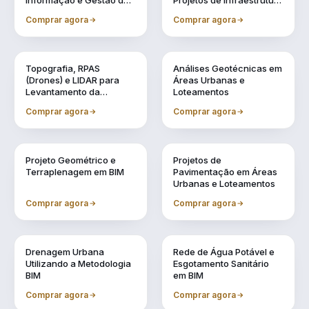
Informação e Gestão de
Projetos de Infraestrutura
Obras Urbanas
Urbana (BIM 5D)
Comprar agora
Comprar agora
Vol. 2
Vol. 3
Topografia, RPAS
Análises Geotécnicas em
(Drones) e LIDAR para
Áreas Urbanas e
Levantamento da
Loteamentos
Realidade
Comprar agora
Comprar agora
Vol. 4
Vol. 5
Projeto Geométrico e
Projetos de
Terraplenagem em BIM
Pavimentação em Áreas
Urbanas e Loteamentos
Comprar agora
Comprar agora
Vol. 6
Vol. 7
Drenagem Urbana
Rede de Água Potável e
Utilizando a Metodologia
Esgotamento Sanitário
BIM
em BIM
Comprar agora
Comprar agora