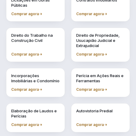
Licitações em Obras
Contratos Imobiliários
Públicas
Comprar agora
Comprar agora
Vol. 4
Vol. 5
Direito do Trabalho na
Direito de Propriedade,
Construção Civil
Usucapião Judicial e
Extrajudicial
Comprar agora
Comprar agora
Vol. 6
Vol. 7
Incorporações
Perícia em Ações Reais e
Imobiliárias e Condomínio
Ferramentas
Comprar agora
Comprar agora
Vol. 8
Vol. 9
Elaboração de Laudos e
Autovistoria Predial
Perícias
Comprar agora
Comprar agora