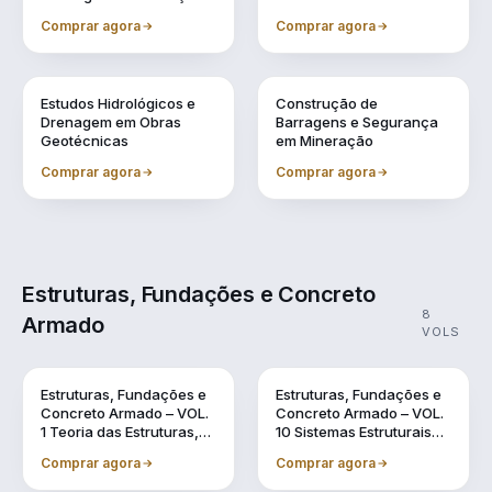
Comprar agora
Comprar agora
Vol. 7
Vol. 9
Estudos Hidrológicos e
Construção de
Drenagem em Obras
Barragens e Segurança
Geotécnicas
em Mineração
Comprar agora
Comprar agora
Estruturas, Fundações e Concreto
8
Armado
VOLS
Vol. 1
Vol. 10
Estruturas, Fundações e
Estruturas, Fundações e
Concreto Armado – VOL.
Concreto Armado – VOL.
1 Teoria das Estruturas,
10 Sistemas Estruturais
Dinâmica das Estruturas
Sustentáveis em BIM
Comprar agora
Comprar agora
e o Uso do BIM