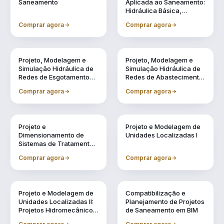
Saneamento
Aplicada ao Saneamento:
Hidráulica Básica,
Transientes e
Comprar agora
Comprar agora
Reservação
Vol. 4
Vol. 5
Projeto, Modelagem e
Projeto, Modelagem e
Simulação Hidráulica de
Simulação Hidráulica de
Redes de Esgotamento
Redes de Abastecimento
Sanitário Utilizando BIM
de Água Utilizando BIM
Comprar agora
Comprar agora
Vol. 6
Vol. 7
Projeto e
Projeto e Modelagem de
Dimensionamento de
Unidades Localizadas I
Sistemas de Tratamento
de Água e Efluentes
Comprar agora
Comprar agora
Vol. 8
Vol. 9
Projeto e Modelagem de
Compatibilização e
Unidades Localizadas II:
Planejamento de Projetos
Projetos Hidromecânicos
de Saneamento em BIM
e Complementares