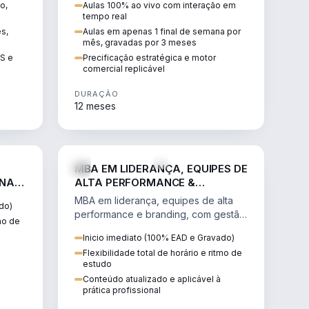
o,
Aulas 100% ao vivo com interação em
GIS e
escalável, lucrativo e bem
tempo real
precificado.
ês,
Aulas em apenas 1 final de semana por
mês, gravadas por 3 meses
IS e
Precificação estratégica e motor
comercial replicável
DURAÇÃO
12 meses
IREITO
VENDA E MARKETING
MBA EM LIDERANÇA, EQUIPES DE
 NA
ALTA PERFORMANCE &
BRANDING
MBA em liderança, equipes de alta
do)
performance e branding, com gestão
tmo de
por resultados, liderança humanizada
Inicio imediato (100% EAD e Gravado)
e comunicação persuasiva.
Flexibilidade total de horário e ritmo de
estudo
Conteúdo atualizado e aplicável à
prática profissional