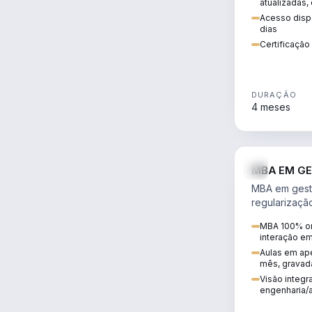
atualizadas,
Acesso dispo
dias
Certificaçã
DURAÇÃO
4 meses
MBA EM GE
MBA em gestã
regularizaçã
avaliação de
MBA 100% on
ambiental em
interação e
infraestrutura
Aulas em ape
mês, gravad
Visão integra
engenharia/a