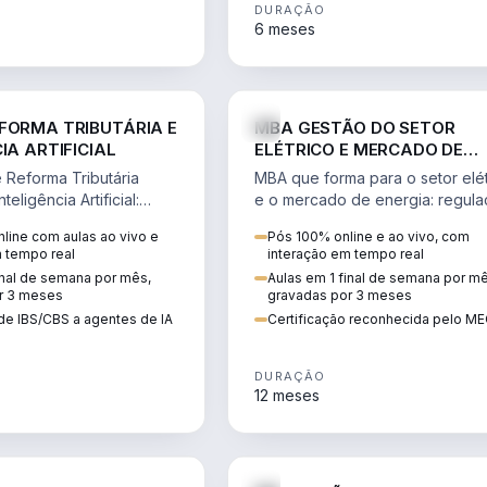
DURAÇÃO
6 meses
DIREITO
ENGE
FORMA TRIBUTÁRIA E
MBA GESTÃO DO SETOR
IA ARTIFICIAL
ELÉTRICO E MERCADO DE
ENERGIA
Reforma Tributária
MBA que forma para o setor elét
teligência Artificial:
e o mercado de energia: regula
ibutos, agentes de IA,
comercialização, geração,
line com aulas ao vivo e
Pós 100% online e ao vivo, com
ão da rotina fiscal.
transmissão e revisão tarifária.
m tempo real
interação em tempo real
inal de semana por mês,
Aulas em 1 final de semana por m
r 3 meses
gravadas por 3 meses
de IBS/CBS a agentes de IA
Certificação reconhecida pelo M
DURAÇÃO
12 meses
DIREITO
D