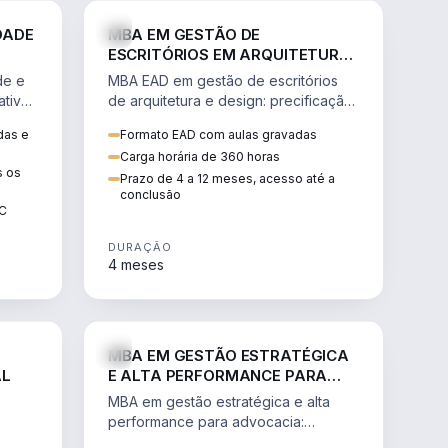
GESTÃO
ENGENHARIA
DADE
MBA EM GESTÃO DE
ESCRITÓRIOS EM ARQUITETURA
E DESIGN
de e
MBA EAD em gestão de escritórios
tiva,
de arquitetura e design: precificação,
a
marketing, branding, finanças e
das e
Formato EAD com aulas gravadas
sos.
gestão de equipes criativas.
Carga horária de 360 horas
s os
Prazo de 4 a 12 meses, acesso até a
conclusão
EC
DURAÇÃO
4 meses
AGRO
DIREITO
MBA EM GESTÃO ESTRATÉGICA
AL
E ALTA PERFORMANCE PARA
ADVOCACIA
MBA em gestão estratégica e alta
performance para advocacia:
 e
transformar o escritório num negócio