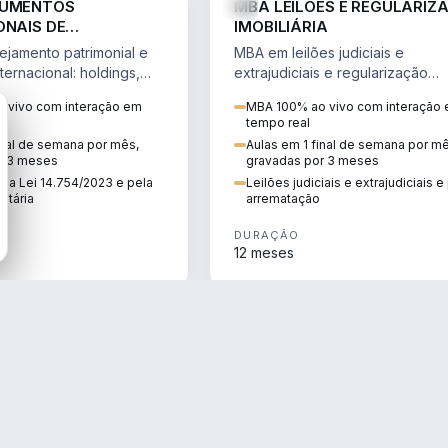
RUMENTOS
MBA LEILÕES E REGULARIZ
ONAIS DE
IMOBILIÁRIA
NTO PATRIMONIAL &
jamento patrimonial e
MBA em leilões judiciais e
IO
ternacional: holdings,
extrajudiciais e regularização
hore sob a Lei
imobiliária, com due diligence,
 vivo com interação em
MBA 100% ao vivo com interação
e a Reforma Tributária.
alienação fiduciária e pós-
tempo real
arrematação.
inal de semana por mês,
Aulas em 1 final de semana por m
r 3 meses
gravadas por 3 meses
ela Lei 14.754/2023 e pela
Leilões judiciais e extrajudiciais 
utária
arrematação
DURAÇÃO
12 meses
ENGENHARIA