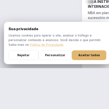
MBA INST
INTERNACI
PLANEJAME
MBA em plane
SUCESSÓR
sucessório in
trusts e offs
MBA 100% ao
14.754/2023 
Sua privacidade
tempo real
Aulas em 1 f
Usamos cookies para operar o site, analisar o tráfego e
gravadas po
personalizar conteúdo e anúncios. Você decide o que permitir.
Atualizado p
Saiba mais na
Política de Privacidade
.
Reforma Trib
Rejeitar
Personalizar
Aceitar todos
DURAÇÃO
12 meses