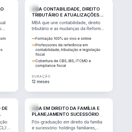
NHARIA
DIREITO
ÃO
MBA CONTABILIDADE, DIREITO
TRIBUTÁRIO E ATUALIZAÇÕES
DA REFORMA TRIBUTÁRIA
ual
MBA que une contabilidade, direito
s:
tributário e as mudanças da Reforma
ão de
Tributária (CBS, IBS) para atuação
 com
Formação 100% ao vivo e online
estratégica no novo cenário.
Professores de referência em
ês
contabilidade, tributação e legislação
fiscal
Cobertura de CBS, IBS, ITCMD e
compliance fiscal
DURAÇÃO
12 meses
NHARIA
DIREITO
 DE
MBA EM DIREITO DA FAMÍLIA E
PLANEJAMENTO SUCESSÓRIO
ação
Pós-graduação em direito da família
CL):
e sucessório: holdings familiares,