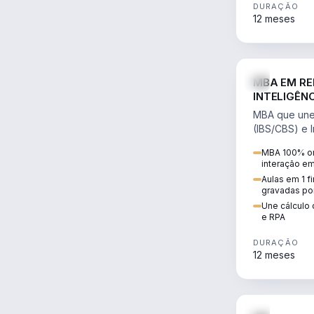
DURAÇÃO
12 meses
MBA EM RE
INTELIGÊNC
MBA que une 
(IBS/CBS) e In
cálculo de tr
MBA 100% on
RPA e automaç
interação e
Aulas em 1 f
gravadas po
Une cálculo 
e RPA
DURAÇÃO
12 meses