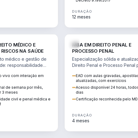
Decreto 9.199/2017
DURAÇÃO
12 meses
DIREITO
D
REITO MÉDICO E
MBA EM DIREITO PENAL E
 RISCOS NA SAÚDE
PROCESSO PENAL
to médico e gestão de
Especialização sólida e atualiz
úde: responsabilidade
Direito Penal e Processo Penal 
, ética do CFM,
advocacia criminal e concursos
 vivo com interação em
EAD com aulas gravadas, apostila
ão e planejamento
jurídicos.
atualizadas, com exercícios
inal de semana por mês,
Acesso disponível 24 horas, todo
r 3 meses
dias
dade civil e penal médica e
Certificação reconhecida pelo M
M
DURAÇÃO
4 meses