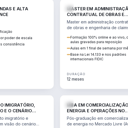
ENGE
NDAS E ALTA
MASTER EM ADMINISTRAÇ
NCE
CONTRATUAL DE OBRAS E
ENGENHARIA DE CLAIMS
Master em administração contrat
de obras e engenharia de claim
ficação
ciclo do contrato, fundamentaç
Formação 100% online e ao vivo,
ior poder de escala
pleitos, delay analysis e FIDIC.
aulas gravadas para reposição
s consistência
Aulas em 1 final de semana por m
Base na Lei 14.133 e nos padrões
internacionais FIDIC
DURAÇÃO
12 meses
DIREITO
ENGE
TO IMIGRATÓRIO,
MBA EM COMERCIALIZAÇÃO
O E O CENÁRIO
ENERGIA E OPERAÇÕES NO
ONAL
MERCADO LIVRE
o imigratório e
Pós-graduação em comercializ
om visão do cenário
de energia no Mercado Livre (A