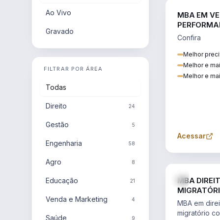
Ao Vivo
MBA EM VE
PERFORMA
Gravado
Confira
Melhor preci
Melhor e ma
FILTRAR POR ÁREA
Melhor e mai
Todas
Direito
24
Gestão
5
Acessar
Engenharia
58
Agro
8
MBA DIREI
Educação
21
MIGRATÓRI
Venda e Marketing
INTERNACI
4
MBA em direit
migratório c
Saúde
9