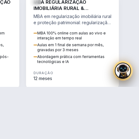
AÇÃO
MBA REGULARIZAÇÃO
IMOBILIÁRIA RURAL &
PROTEÇÃO PATRIMONIAL
MBA em regularização imobiliária rural
e proteção patrimonial: regularização
fundiária, contratos agrários e holding
 em
MBA 100% online com aulas ao vivo e
rural.
interação em tempo real
ês,
Aulas em 1 final de semana por mês,
gravadas por 3 meses
e pós-
Abordagem prática com ferramentas
tecnológicas e IA
DURAÇÃO
12 meses
AGRO
AGRO