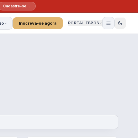
Cadastre-se →
so
Inscreva-se agora
PORTAL EBPÓS