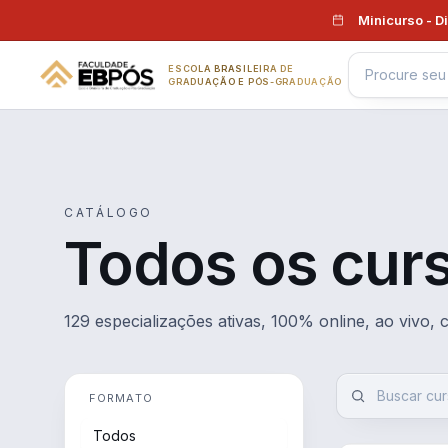
Pular para o conteúdo
Minicurso - D
ESCOLA BRASILEIRA DE
GRADUAÇÃO E PÓS-GRADUAÇÃO
CATÁLOGO
Todos os cur
129 especializações ativas, 100% online, ao vivo,
FORMATO
Todos