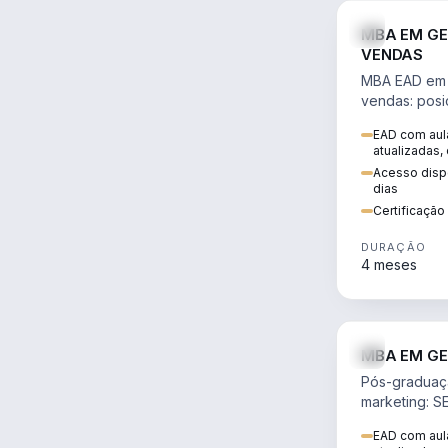
MBA EM GE
VENDAS
MBA EAD em 
vendas: posi
precificação,
EAD com aula
comportamen
atualizadas,
era digital.
Acesso dispo
dias
Certificaçã
DURAÇÃO
4 meses
MBA EM GE
Pós-graduaç
marketing: S
neuromarketi
EAD com aula
decisões ori