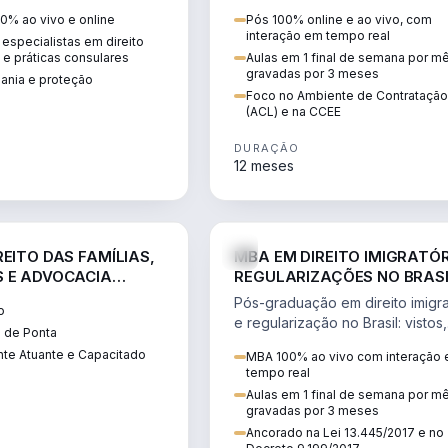
 vistos, cidadania,
CCEE, formação de PLD, gestão
0% ao vivo e online
Pós 100% online e ao vivo, com
 e consultoria
risco e migração de clientes.
interação em tempo real
especialistas em direito
.
l e práticas consulares
Aulas em 1 final de semana por m
gravadas por 3 meses
dania e proteção
Foco no Ambiente de Contratação
(ACL) e na CCEE
DURAÇÃO
12 meses
DIREITO
D
EITO DAS FAMÍLIAS,
MBA EM DIREITO IMIGRATÓR
 E ADVOCACIA
REGULARIZAÇÕES NO BRAS
ORÂNEA
Pós-graduação em direito imigra
o
e regularização no Brasil: vistos,
 de Ponta
residência, naturalização, refúg
te Atuante e Capacitado
MBA 100% ao vivo com interação
tributação do imigrante.
tempo real
Aulas em 1 final de semana por m
gravadas por 3 meses
Ancorado na Lei 13.445/2017 e no