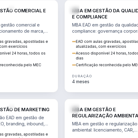
VENDA E MARKETING
STÃO COMERCIAL E
MBA EM GESTÃO DA QUALI
E COMPLIANCE
gestão comercial e
MBA EAD em gestão da qualida
cionamento de marca,
compliance: governança corpora
 marketing digital e
políticas anticorrupção, melhori
s gravadas, apostiladas e
EAD com aulas gravadas, apostila
to do consumidor na
contínua e IA aplicada a proces
 com exercícios
atualizadas, com exercícios
nível 24 horas, todos os
Acesso disponível 24 horas, todo
dias
o reconhecida pelo MEC
Certificação reconhecida pelo M
DURAÇÃO
4 meses
VENDA E MARKETING
STÃO DE MARKETING
MBA EM GESTÃO E
REGULARIZAÇÃO AMBIENT
ão EAD em gestão de
EO, branding, inbound,
MBA em gestão e regularização
ng e métricas web para
ambiental: licenciamento, CAR,
s gravadas, apostiladas e
entadas por dados.
EIA/RIMA, georreferenciamento