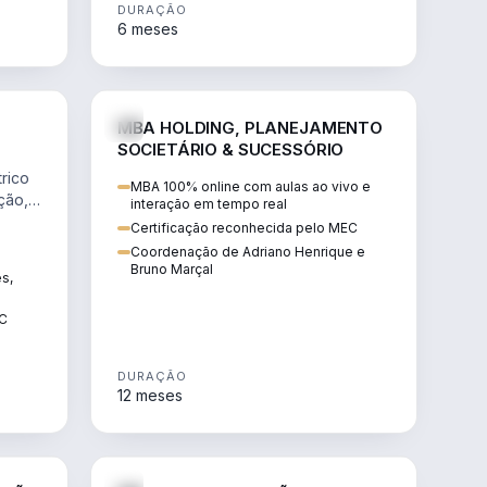
DURAÇÃO
6 meses
NHARIA
DIREITO
MBA HOLDING, PLANEJAMENTO
SOCIETÁRIO & SUCESSÓRIO
rico
MBA 100% online com aulas ao vivo e
ção,
interação em tempo real
Certificação reconhecida pelo MEC
Coordenação de Adriano Henrique e
Bruno Marçal
ês,
EC
DURAÇÃO
12 meses
IREITO
DIREITO