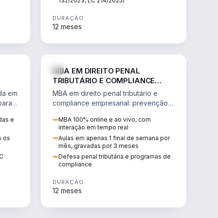
132/2023, LC 214/2025)
DURAÇÃO
12 meses
IREITO
DIREITO
MBA EM DIREITO PENAL
TRIBUTÁRIO E COMPLIANCE
EMPRESARIAL
ada em
MBA em direito penal tributário e
para a
compliance empresarial: prevenção à
lavagem de dinheiro, crimes
das e
MBA 100% online e ao vivo, com
tributários e auditoria.
interação em tempo real
s os
Aulas em apenas 1 final de semana por
mês, gravadas por 3 meses
EC
Defesa penal tributária e programas de
compliance
DURAÇÃO
12 meses