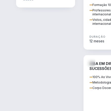
internacional:
Formação 10
regularização
Professores 
transnacional
internaciona
Vistos, cida
internacional
DURAÇÃO
12 meses
MBA EM DIR
SUCESSÕES
CONTEMP
100% Ao Viv
Metodologia
Corpo Docen