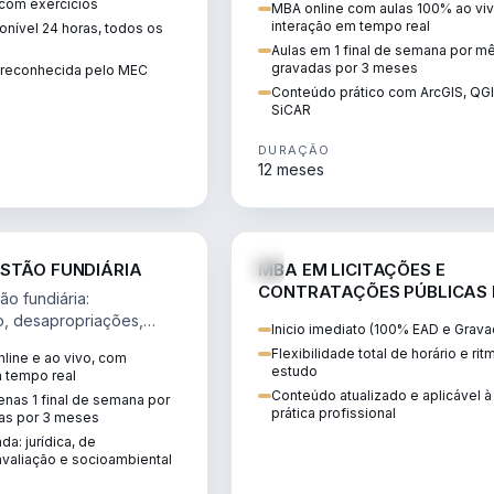
 com exercícios
MBA online com aulas 100% ao viv
perícia ambiental com ArcGIS, Q
interação em tempo real
nível 24 horas, todos os
SiCAR.
Aulas em 1 final de semana por m
gravadas por 3 meses
o reconhecida pelo MEC
Conteúdo prático com ArcGIS, QG
SiCAR
DURAÇÃO
12 meses
AGRO
D
STÃO FUNDIÁRIA
MBA EM LICITAÇÕES E
CONTRATAÇÕES PÚBLICAS
o fundiária:
ATUALIDADE
o, desapropriações,
Inicio imediato (100% EAD e Grava
 imóveis e licenciamento
Flexibilidade total de horário e ri
line e ao vivo, com
 projetos de
estudo
m tempo real
.
Conteúdo atualizado e aplicável à
nas 1 final de semana por
prática profissional
as por 3 meses
da: jurídica, de
valiação e socioambiental