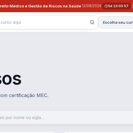
ireito Médico e Gestão de Riscos na Saúde
·
12/08/2026
5d 13:03:56
Escolha seu cur
sos
 com certificação MEC.