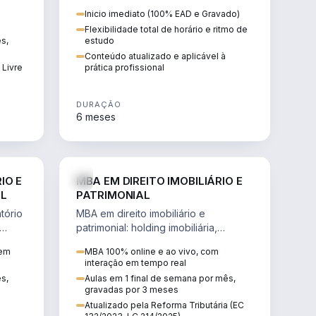
 de
proteção patrimonial, inventários e
Inicio imediato (100% EAD e Gravado)
tributação da sucessão.
Flexibilidade total de horário e ritmo de
ês,
estudo
Conteúdo atualizado e aplicável à
 Livre
prática profissional
DURAÇÃO
6 meses
IREITO
DIREITO
IO E
MBA EM DIREITO IMOBILIÁRIO E
IL
PATRIMONIAL
tório
MBA em direito imobiliário e
patrimonial: holding imobiliária,
io e
incorporações, loteamentos,
 em
MBA 100% online e ao vivo, com
contratos e impactos da Reforma
interação em tempo real
Tributária.
ês,
Aulas em 1 final de semana por mês,
gravadas por 3 meses
Atualizado pela Reforma Tributária (EC