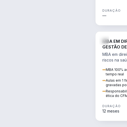
DURAÇÃO
—
MBA EM DI
GESTÃO DE
MBA em direi
riscos na sa
civil e penal
MBA 100% ao
judicializaç
tempo real
patrimonial.
Aulas em 1 f
gravadas po
Responsabili
ética do CF
DURAÇÃO
12 meses