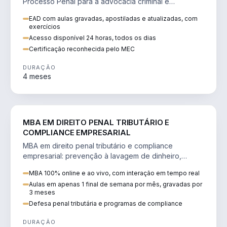
Processo Penal para a advocacia criminal e
concursos jurídicos.
EAD com aulas gravadas, apostiladas e atualizadas, com
exercícios
Acesso disponível 24 horas, todos os dias
Certificação reconhecida pelo MEC
DURAÇÃO
4 meses
DIREITO
MBA EM DIREITO PENAL TRIBUTÁRIO E
COMPLIANCE EMPRESARIAL
MBA em direito penal tributário e compliance
empresarial: prevenção à lavagem de dinheiro,
crimes tributários e auditoria.
MBA 100% online e ao vivo, com interação em tempo real
Aulas em apenas 1 final de semana por mês, gravadas por
3 meses
Defesa penal tributária e programas de compliance
DURAÇÃO