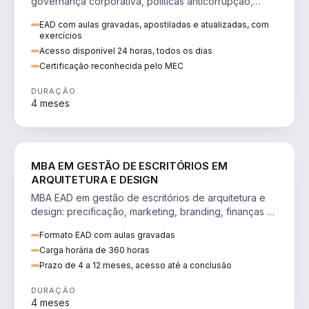
governança corporativa, políticas anticorrupção,
melhoria contínua e IA aplicada a processos.
EAD com aulas gravadas, apostiladas e atualizadas, com
exercícios
Acesso disponível 24 horas, todos os dias
Certificação reconhecida pelo MEC
DURAÇÃO
4 meses
ENGENHARIA
MBA EM GESTÃO DE ESCRITÓRIOS EM
ARQUITETURA E DESIGN
MBA EAD em gestão de escritórios de arquitetura e
design: precificação, marketing, branding, finanças e
gestão de equipes criativas.
Formato EAD com aulas gravadas
Carga horária de 360 horas
Prazo de 4 a 12 meses, acesso até a conclusão
DURAÇÃO
4 meses