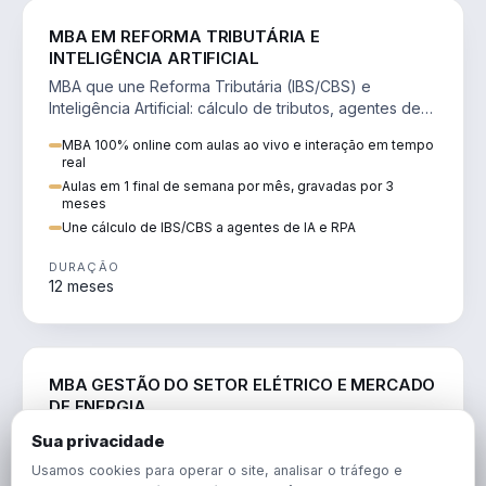
DIREITO
MBA EM REFORMA TRIBUTÁRIA E
INTELIGÊNCIA ARTIFICIAL
MBA que une Reforma Tributária (IBS/CBS) e
Inteligência Artificial: cálculo de tributos, agentes de
IA, RPA e automação da rotina fiscal.
MBA 100% online com aulas ao vivo e interação em tempo
real
Aulas em 1 final de semana por mês, gravadas por 3
meses
Une cálculo de IBS/CBS a agentes de IA e RPA
DURAÇÃO
12 meses
ENGENHARIA
MBA GESTÃO DO SETOR ELÉTRICO E MERCADO
DE ENERGIA
MBA que forma para o setor elétrico e o mercado de
Sua privacidade
energia: regulação, comercialização, geração,
Usamos cookies para operar o site, analisar o tráfego e
transmissão e revisão tarifária.