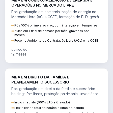
MBA EM COMERCIALIZAÇÃO DE ENERGIA E
OPERAÇÕES NO MERCADO LIVRE
Pós-graduação em comercialização de energia no
Mercado Livre (ACL): CCEE, formação de PLD, gestão
de risco e migração de clientes.
Pós 100% online e ao vivo, com interação em tempo real
Aulas em 1 final de semana por mês, gravadas por 3
meses
Foco no Ambiente de Contratação Livre (ACL) e na CCEE
DURAÇÃO
12 meses
DIREITO
MBA EM DIREITO DA FAMÍLIA E
PLANEJAMENTO SUCESSÓRIO
Pós-graduação em direito da família e sucessório:
holdings familiares, proteção patrimonial, inventários
e tributação da sucessão.
Inicio imediato (100% EAD e Gravado)
Flexibilidade total de horário e ritmo de estudo