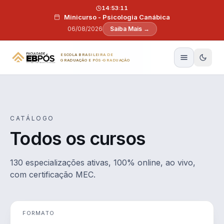
Pular para o conteúdo
14:53:10
Minicurso - Psicologia Canábica
06/08/2026
Saiba Mais →
ESCOLA BRASILEIRA DE
GRADUAÇÃO E PÓS-GRADUAÇÃO
CATÁLOGO
Todos os cursos
130 especializações ativas, 100% online, ao vivo,
com certificação MEC.
FORMATO