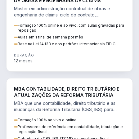
DE OBRAS E ENGENHARIA DE CLAIMS
Master em administração contratual de obras e
engenharia de claims: ciclo do contrato,
fundamentação de pleitos, delay analysis e FIDIC.
Formação 100% online e ao vivo, com aulas gravadas para
reposição
Aulas em 1 final de semana por mês
Base na Lei 14.133 e nos padrões internacionais FIDIC
DURAÇÃO
12 meses
DIREITO
MBA CONTABILIDADE, DIREITO TRIBUTÁRIO E
ATUALIZAÇÕES DA REFORMA TRIBUTÁRIA
MBA que une contabilidade, direito tributário e as
mudanças da Reforma Tributária (CBS, IBS) para
atuação estratégica no novo cenário.
Formação 100% ao vivo e online
Professores de referência em contabilidade, tributação e
legislação fiscal
Cobertura de CBS, IBS, ITCMD e compliance fiscal