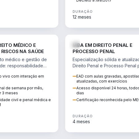
Decreto 9.199/2017
DURAÇÃO
12 meses
DIREITO
D
REITO MÉDICO E
MBA EM DIREITO PENAL E
 RISCOS NA SAÚDE
PROCESSO PENAL
to médico e gestão de
Especialização sólida e atualiz
úde: responsabilidade
Direito Penal e Processo Penal 
, ética do CFM,
advocacia criminal e concursos
 vivo com interação em
EAD com aulas gravadas, apostila
ão e planejamento
jurídicos.
atualizadas, com exercícios
inal de semana por mês,
Acesso disponível 24 horas, todo
r 3 meses
dias
dade civil e penal médica e
Certificação reconhecida pelo M
M
DURAÇÃO
4 meses