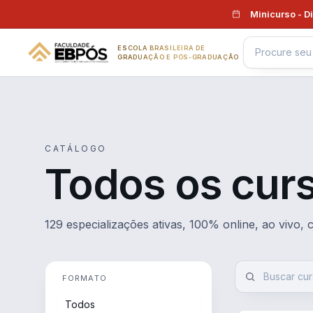
Pular para o conteúdo
Minicurso - D
ESCOLA BRASILEIRA DE
GRADUAÇÃO E PÓS-GRADUAÇÃO
CATÁLOGO
Todos os cur
129 especializações ativas, 100% online, ao vivo,
FORMATO
Todos