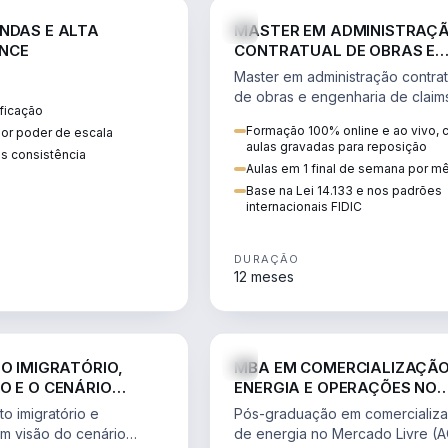
ENGE
NDAS E ALTA
MASTER EM ADMINISTRAÇ
NCE
CONTRATUAL DE OBRAS E
ENGENHARIA DE CLAIMS
Master em administração contrat
de obras e engenharia de claim
ficação
ciclo do contrato, fundamentaç
Formação 100% online e ao vivo,
ior poder de escala
pleitos, delay analysis e FIDIC.
aulas gravadas para reposição
s consistência
Aulas em 1 final de semana por m
Base na Lei 14.133 e nos padrões
internacionais FIDIC
DURAÇÃO
12 meses
DIREITO
ENGE
TO IMIGRATÓRIO,
MBA EM COMERCIALIZAÇÃO
O E O CENÁRIO
ENERGIA E OPERAÇÕES NO
ONAL
MERCADO LIVRE
o imigratório e
Pós-graduação em comercializ
om visão do cenário
de energia no Mercado Livre (A