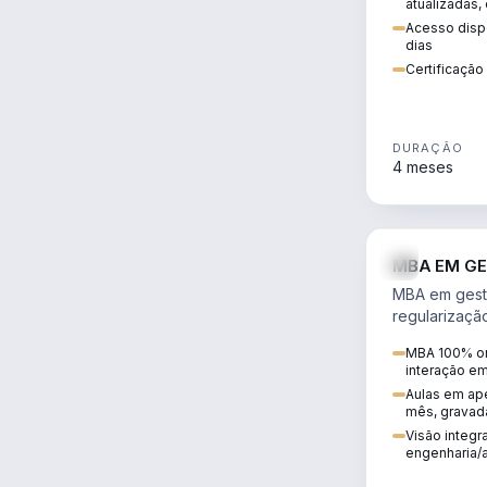
atualizadas,
Acesso dispo
dias
Certificaçã
DURAÇÃO
4 meses
MBA EM GE
MBA em gestã
regularizaçã
avaliação de
MBA 100% on
ambiental em
interação e
infraestrutura
Aulas em ape
mês, gravad
Visão integra
engenharia/a