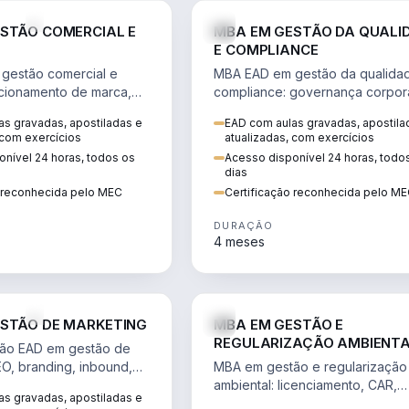
VENDA E MARKETING
STÃO COMERCIAL E
MBA EM GESTÃO DA QUALI
E COMPLIANCE
gestão comercial e
MBA EAD em gestão da qualida
cionamento de marca,
compliance: governança corpora
 marketing digital e
políticas anticorrupção, melhori
s gravadas, apostiladas e
EAD com aulas gravadas, apostila
to do consumidor na
contínua e IA aplicada a proces
 com exercícios
atualizadas, com exercícios
nível 24 horas, todos os
Acesso disponível 24 horas, todo
dias
o reconhecida pelo MEC
Certificação reconhecida pelo M
DURAÇÃO
4 meses
VENDA E MARKETING
STÃO DE MARKETING
MBA EM GESTÃO E
REGULARIZAÇÃO AMBIENT
ão EAD em gestão de
EO, branding, inbound,
MBA em gestão e regularização
ng e métricas web para
ambiental: licenciamento, CAR,
s gravadas, apostiladas e
entadas por dados.
EIA/RIMA, georreferenciamento