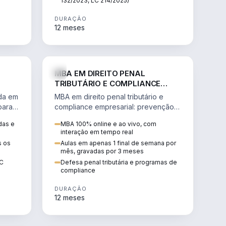
132/2023, LC 214/2025)
DURAÇÃO
12 meses
IREITO
DIREITO
MBA EM DIREITO PENAL
TRIBUTÁRIO E COMPLIANCE
EMPRESARIAL
ada em
MBA em direito penal tributário e
para a
compliance empresarial: prevenção à
lavagem de dinheiro, crimes
das e
MBA 100% online e ao vivo, com
tributários e auditoria.
interação em tempo real
s os
Aulas em apenas 1 final de semana por
mês, gravadas por 3 meses
EC
Defesa penal tributária e programas de
compliance
DURAÇÃO
12 meses