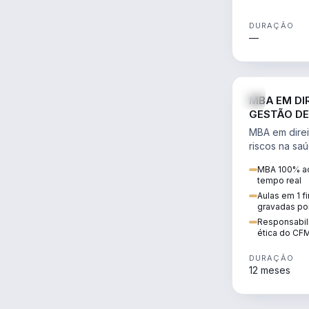
DURAÇÃO
—
MBA EM DI
GESTÃO DE
MBA em direi
riscos na sa
civil e penal
MBA 100% ao
judicializaç
tempo real
patrimonial.
Aulas em 1 f
gravadas po
Responsabili
ética do CF
DURAÇÃO
12 meses