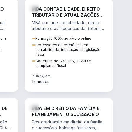
NHARIA
DIREITO
ÃO
MBA CONTABILIDADE, DIREITO
TRIBUTÁRIO E ATUALIZAÇÕES
DA REFORMA TRIBUTÁRIA
ual
MBA que une contabilidade, direito
s:
tributário e as mudanças da Reforma
ão de
Tributária (CBS, IBS) para atuação
 com
Formação 100% ao vivo e online
estratégica no novo cenário.
Professores de referência em
ês
contabilidade, tributação e legislação
fiscal
Cobertura de CBS, IBS, ITCMD e
compliance fiscal
DURAÇÃO
12 meses
NHARIA
DIREITO
 DE
MBA EM DIREITO DA FAMÍLIA E
PLANEJAMENTO SUCESSÓRIO
ação
Pós-graduação em direito da família
CL):
e sucessório: holdings familiares,