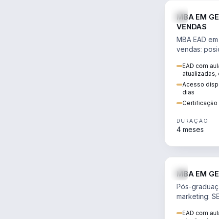
MBA EM GE
VENDAS
MBA EAD em 
vendas: posi
precificação,
EAD com aula
comportamen
atualizadas,
era digital.
Acesso dispo
dias
Certificaçã
DURAÇÃO
4 meses
MBA EM GE
Pós-graduaç
marketing: S
neuromarketi
EAD com aula
decisões ori