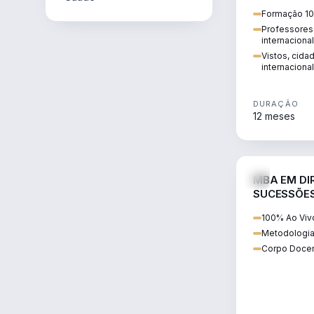
internacional:
Formação 10
regularização
Professores 
transnacional
internaciona
Vistos, cida
internacional
DURAÇÃO
12 meses
MBA EM DIR
SUCESSÕES
CONTEMP
100% Ao Viv
Metodologia
Corpo Docen