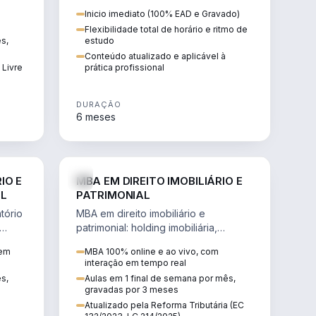
 de
proteção patrimonial, inventários e
Inicio imediato (100% EAD e Gravado)
tributação da sucessão.
Flexibilidade total de horário e ritmo de
ês,
estudo
Conteúdo atualizado e aplicável à
 Livre
prática profissional
DURAÇÃO
6 meses
IREITO
DIREITO
IO E
MBA EM DIREITO IMOBILIÁRIO E
IL
PATRIMONIAL
tório
MBA em direito imobiliário e
patrimonial: holding imobiliária,
io e
incorporações, loteamentos,
 em
MBA 100% online e ao vivo, com
contratos e impactos da Reforma
interação em tempo real
Tributária.
ês,
Aulas em 1 final de semana por mês,
gravadas por 3 meses
Atualizado pela Reforma Tributária (EC