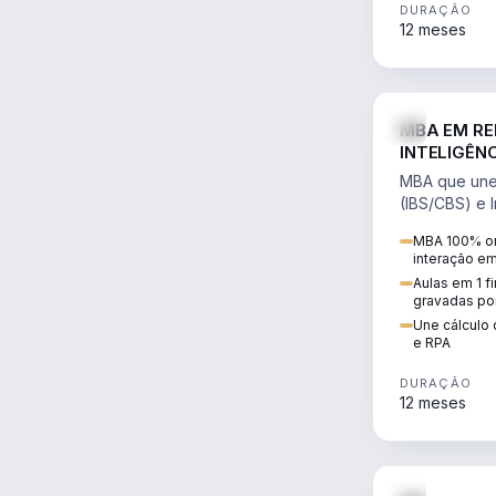
DURAÇÃO
12 meses
MBA EM RE
INTELIGÊNC
MBA que une 
(IBS/CBS) e In
cálculo de tr
MBA 100% on
RPA e automaç
interação e
Aulas em 1 f
gravadas po
Une cálculo 
e RPA
DURAÇÃO
12 meses