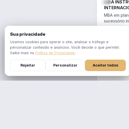
MBA INST
INTERNACI
PLANEJAME
MBA em plane
SUCESSÓR
sucessório in
trusts e offs
MBA 100% ao
14.754/2023 
Sua privacidade
tempo real
Aulas em 1 f
Usamos cookies para operar o site, analisar o tráfego e
gravadas po
personalizar conteúdo e anúncios. Você decide o que permitir.
Atualizado p
Saiba mais na
Política de Privacidade
.
Reforma Trib
Rejeitar
Personalizar
Aceitar todos
DURAÇÃO
12 meses