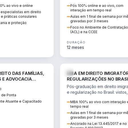
 vistos, cidadania,
CCEE, formação de PLD, gestão
0% ao vivo e online
Pós 100% online e ao vivo, com
 e consultoria
risco e migração de clientes.
interação em tempo real
especialistas em direito
.
l e práticas consulares
Aulas em 1 final de semana por m
gravadas por 3 meses
dania e proteção
Foco no Ambiente de Contratação
(ACL) e na CCEE
DURAÇÃO
12 meses
DIREITO
D
EITO DAS FAMÍLIAS,
MBA EM DIREITO IMIGRATÓR
 E ADVOCACIA
REGULARIZAÇÕES NO BRAS
ORÂNEA
Pós-graduação em direito imigra
o
e regularização no Brasil: vistos,
 de Ponta
residência, naturalização, refúg
te Atuante e Capacitado
MBA 100% ao vivo com interação
tributação do imigrante.
tempo real
Aulas em 1 final de semana por m
gravadas por 3 meses
Ancorado na Lei 13.445/2017 e no