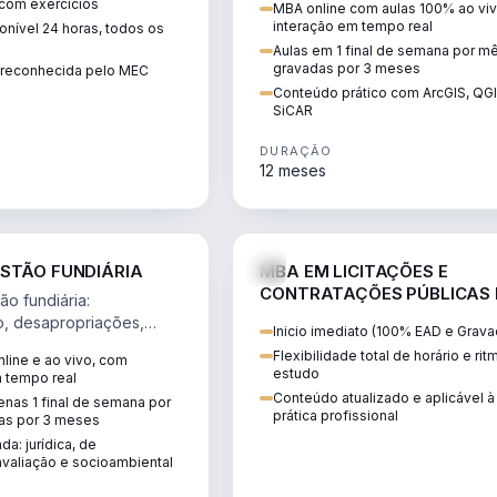
 com exercícios
MBA online com aulas 100% ao viv
perícia ambiental com ArcGIS, Q
interação em tempo real
nível 24 horas, todos os
SiCAR.
Aulas em 1 final de semana por m
gravadas por 3 meses
o reconhecida pelo MEC
Conteúdo prático com ArcGIS, QG
SiCAR
DURAÇÃO
12 meses
AGRO
D
STÃO FUNDIÁRIA
MBA EM LICITAÇÕES E
CONTRATAÇÕES PÚBLICAS
o fundiária:
ATUALIDADE
o, desapropriações,
Inicio imediato (100% EAD e Grava
 imóveis e licenciamento
Flexibilidade total de horário e ri
line e ao vivo, com
 projetos de
estudo
m tempo real
.
Conteúdo atualizado e aplicável à
nas 1 final de semana por
prática profissional
as por 3 meses
da: jurídica, de
valiação e socioambiental