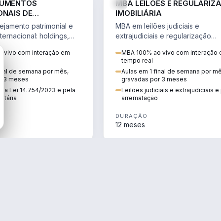
RUMENTOS
MBA LEILÕES E REGULARIZ
ONAIS DE
IMOBILIÁRIA
NTO PATRIMONIAL &
jamento patrimonial e
MBA em leilões judiciais e
IO
ternacional: holdings,
extrajudiciais e regularização
hore sob a Lei
imobiliária, com due diligence,
 vivo com interação em
MBA 100% ao vivo com interação
e a Reforma Tributária.
alienação fiduciária e pós-
tempo real
arrematação.
inal de semana por mês,
Aulas em 1 final de semana por m
r 3 meses
gravadas por 3 meses
ela Lei 14.754/2023 e pela
Leilões judiciais e extrajudiciais 
utária
arrematação
DURAÇÃO
12 meses
ENGENHARIA