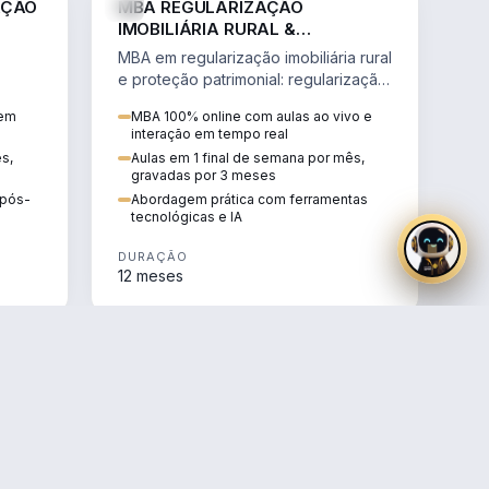
AÇÃO
MBA REGULARIZAÇÃO
IMOBILIÁRIA RURAL &
PROTEÇÃO PATRIMONIAL
MBA em regularização imobiliária rural
e proteção patrimonial: regularização
fundiária, contratos agrários e holding
 em
MBA 100% online com aulas ao vivo e
rural.
interação em tempo real
ês,
Aulas em 1 final de semana por mês,
gravadas por 3 meses
e pós-
Abordagem prática com ferramentas
tecnológicas e IA
DURAÇÃO
12 meses
AGRO
AGRO