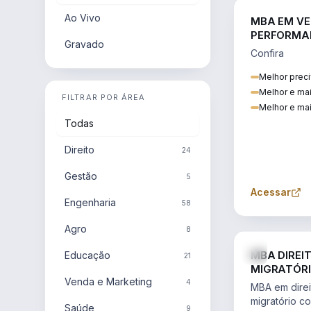
Ao Vivo
MBA EM VE
PERFORMA
Gravado
Confira
Melhor preci
Melhor e ma
FILTRAR POR ÁREA
Melhor e mai
Todas
Direito
24
Gestão
5
Acessar
Engenharia
58
Agro
8
MBA DIREI
Educação
21
MIGRATÓRI
Venda e Marketing
INTERNACI
4
MBA em direit
migratório c
Saúde
9