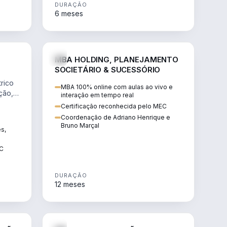
DURAÇÃO
6 meses
NHARIA
DIREITO
MBA HOLDING, PLANEJAMENTO
SOCIETÁRIO & SUCESSÓRIO
rico
MBA 100% online com aulas ao vivo e
ção,
interação em tempo real
Certificação reconhecida pelo MEC
Coordenação de Adriano Henrique e
Bruno Marçal
ês,
EC
DURAÇÃO
12 meses
IREITO
DIREITO