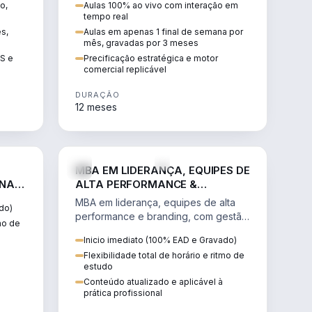
o,
Aulas 100% ao vivo com interação em
GIS e
escalável, lucrativo e bem
tempo real
precificado.
ês,
Aulas em apenas 1 final de semana por
mês, gravadas por 3 meses
IS e
Precificação estratégica e motor
comercial replicável
DURAÇÃO
12 meses
IREITO
VENDA E MARKETING
MBA EM LIDERANÇA, EQUIPES DE
 NA
ALTA PERFORMANCE &
BRANDING
MBA em liderança, equipes de alta
do)
performance e branding, com gestão
tmo de
por resultados, liderança humanizada
Inicio imediato (100% EAD e Gravado)
e comunicação persuasiva.
Flexibilidade total de horário e ritmo de
estudo
Conteúdo atualizado e aplicável à
prática profissional