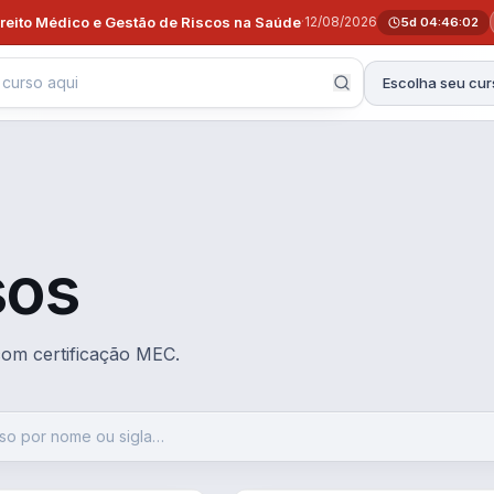
ireito Médico e Gestão de Riscos na Saúde
·
12/08/2026
5d 04:46:01
Escolha seu cur
sos
 com certificação MEC.