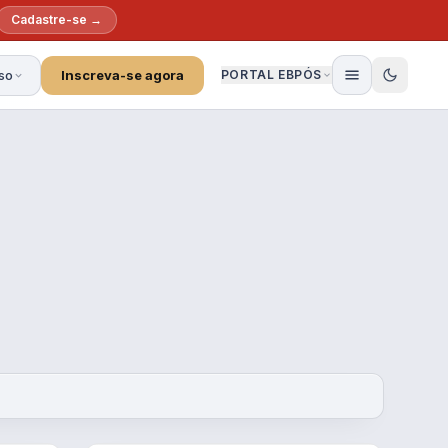
Cadastre-se →
so
Inscreva-se agora
PORTAL EBPÓS