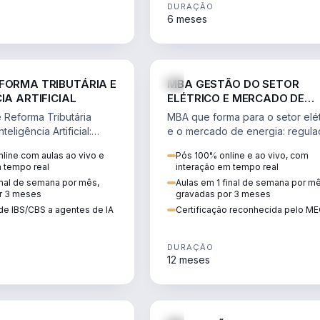
DURAÇÃO
6 meses
DIREITO
ENGE
FORMA TRIBUTÁRIA E
MBA GESTÃO DO SETOR
IA ARTIFICIAL
ELÉTRICO E MERCADO DE
ENERGIA
Reforma Tributária
MBA que forma para o setor elét
teligência Artificial:
e o mercado de energia: regula
ibutos, agentes de IA,
comercialização, geração,
line com aulas ao vivo e
Pós 100% online e ao vivo, com
ão da rotina fiscal.
transmissão e revisão tarifária.
m tempo real
interação em tempo real
inal de semana por mês,
Aulas em 1 final de semana por m
r 3 meses
gravadas por 3 meses
de IBS/CBS a agentes de IA
Certificação reconhecida pelo M
DURAÇÃO
12 meses
DIREITO
D