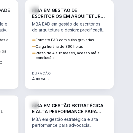
GESTÃO
ENGENHARIA
DADE
MBA EM GESTÃO DE
ESCRITÓRIOS EM ARQUITETURA
E DESIGN
de e
MBA EAD em gestão de escritórios
tiva,
de arquitetura e design: precificação,
a
marketing, branding, finanças e
das e
Formato EAD com aulas gravadas
sos.
gestão de equipes criativas.
Carga horária de 360 horas
s os
Prazo de 4 a 12 meses, acesso até a
conclusão
EC
DURAÇÃO
4 meses
AGRO
DIREITO
MBA EM GESTÃO ESTRATÉGICA
AL
E ALTA PERFORMANCE PARA
ADVOCACIA
MBA em gestão estratégica e alta
performance para advocacia:
 e
transformar o escritório num negócio