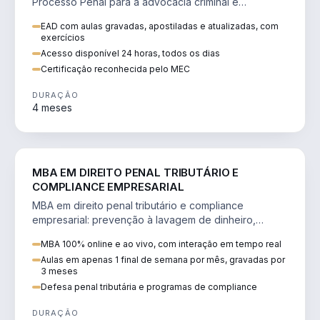
Processo Penal para a advocacia criminal e
concursos jurídicos.
EAD com aulas gravadas, apostiladas e atualizadas, com
exercícios
Acesso disponível 24 horas, todos os dias
Certificação reconhecida pelo MEC
DURAÇÃO
4 meses
DIREITO
MBA EM DIREITO PENAL TRIBUTÁRIO E
COMPLIANCE EMPRESARIAL
MBA em direito penal tributário e compliance
empresarial: prevenção à lavagem de dinheiro,
crimes tributários e auditoria.
MBA 100% online e ao vivo, com interação em tempo real
Aulas em apenas 1 final de semana por mês, gravadas por
3 meses
Defesa penal tributária e programas de compliance
DURAÇÃO