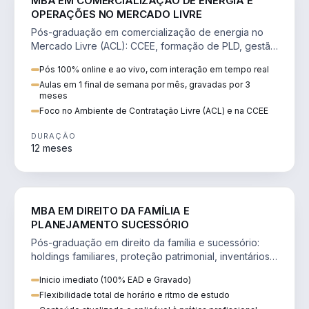
MBA EM COMERCIALIZAÇÃO DE ENERGIA E
OPERAÇÕES NO MERCADO LIVRE
Pós-graduação em comercialização de energia no
Mercado Livre (ACL): CCEE, formação de PLD, gestão
de risco e migração de clientes.
Pós 100% online e ao vivo, com interação em tempo real
Aulas em 1 final de semana por mês, gravadas por 3
meses
Foco no Ambiente de Contratação Livre (ACL) e na CCEE
DURAÇÃO
12 meses
DIREITO
MBA EM DIREITO DA FAMÍLIA E
PLANEJAMENTO SUCESSÓRIO
Pós-graduação em direito da família e sucessório:
holdings familiares, proteção patrimonial, inventários
e tributação da sucessão.
Inicio imediato (100% EAD e Gravado)
Flexibilidade total de horário e ritmo de estudo