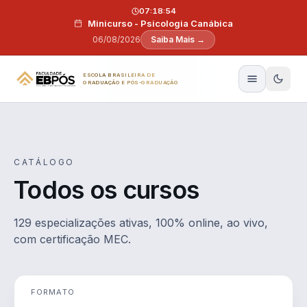
Pular para o conteúdo
07:18:53
Minicurso - Psicologia Canábica
06/08/2026
Saiba Mais →
ESCOLA BRASILEIRA DE
GRADUAÇÃO E PÓS-GRADUAÇÃO
CATÁLOGO
Todos os cursos
129 especializações ativas, 100% online, ao vivo,
com certificação MEC.
FORMATO