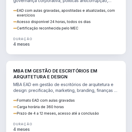
governança corporativa, políticas anticorrupção,
melhoria contínua e IA aplicada a processos.
EAD com aulas gravadas, apostiladas e atualizadas, com
exercícios
Acesso disponível 24 horas, todos os dias
Certificação reconhecida pelo MEC
DURAÇÃO
4 meses
ENGENHARIA
MBA EM GESTÃO DE ESCRITÓRIOS EM
ARQUITETURA E DESIGN
MBA EAD em gestão de escritórios de arquitetura e
design: precificação, marketing, branding, finanças e
gestão de equipes criativas.
Formato EAD com aulas gravadas
Carga horária de 360 horas
Prazo de 4 a 12 meses, acesso até a conclusão
DURAÇÃO
4 meses