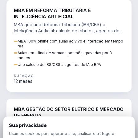
DIREITO
MBA EM REFORMA TRIBUTÁRIA E
INTELIGÊNCIA ARTIFICIAL
MBA que une Reforma Tributária (IBS/CBS) e
Inteligência Artificial: cálculo de tributos, agentes de
IA, RPA e automação da rotina fiscal.
MBA 100% online com aulas ao vivo e interação em tempo
real
Aulas em 1 final de semana por mês, gravadas por 3
meses
Une cálculo de IBS/CBS a agentes de IA e RPA
DURAÇÃO
12 meses
ENGENHARIA
MBA GESTÃO DO SETOR ELÉTRICO E MERCADO
DE ENERGIA
MBA que forma para o setor elétrico e o mercado de
Sua privacidade
energia: regulação, comercialização, geração,
Usamos cookies para operar o site, analisar o tráfego e
transmissão e revisão tarifária.