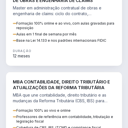
DE OBRAS E ENGENHARIA DE CLAIMS
Master em administração contratual de obras e
engenharia de claims: ciclo do contrato,
fundamentação de pleitos, delay analysis e FIDIC.
Formação 100% online e ao vivo, com aulas gravadas para
reposição
Aulas em 1 final de semana por mês
Base na Lei 14.133 e nos padrões internacionais FIDIC
DURAÇÃO
12 meses
DIREITO
MBA CONTABILIDADE, DIREITO TRIBUTÁRIO E
ATUALIZAÇÕES DA REFORMA TRIBUTÁRIA
MBA que une contabilidade, direito tributário e as
mudanças da Reforma Tributária (CBS, IBS) para
atuação estratégica no novo cenário.
Formação 100% ao vivo e online
Professores de referência em contabilidade, tributação e
legislação fiscal
Cobertura de CBS, IBS, ITCMD e compliance fiscal