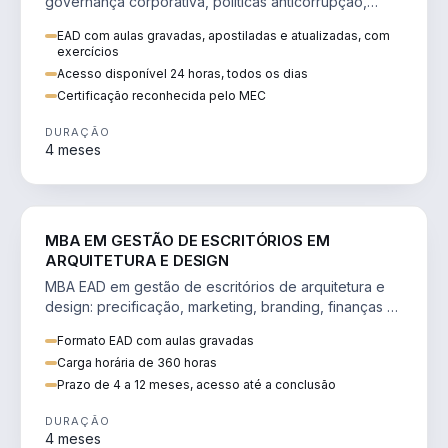
governança corporativa, políticas anticorrupção,
melhoria contínua e IA aplicada a processos.
EAD com aulas gravadas, apostiladas e atualizadas, com
exercícios
Acesso disponível 24 horas, todos os dias
Certificação reconhecida pelo MEC
DURAÇÃO
4 meses
ENGENHARIA
MBA EM GESTÃO DE ESCRITÓRIOS EM
ARQUITETURA E DESIGN
MBA EAD em gestão de escritórios de arquitetura e
design: precificação, marketing, branding, finanças e
gestão de equipes criativas.
Formato EAD com aulas gravadas
Carga horária de 360 horas
Prazo de 4 a 12 meses, acesso até a conclusão
DURAÇÃO
4 meses