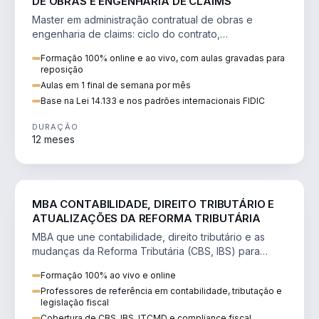
DE OBRAS E ENGENHARIA DE CLAIMS
Master em administração contratual de obras e
engenharia de claims: ciclo do contrato,
fundamentação de pleitos, delay analysis e FIDIC.
Formação 100% online e ao vivo, com aulas gravadas para
reposição
Aulas em 1 final de semana por mês
Base na Lei 14.133 e nos padrões internacionais FIDIC
DURAÇÃO
12 meses
DIREITO
MBA CONTABILIDADE, DIREITO TRIBUTÁRIO E
ATUALIZAÇÕES DA REFORMA TRIBUTÁRIA
MBA que une contabilidade, direito tributário e as
mudanças da Reforma Tributária (CBS, IBS) para
atuação estratégica no novo cenário.
Formação 100% ao vivo e online
Professores de referência em contabilidade, tributação e
legislação fiscal
Cobertura de CBS, IBS, ITCMD e compliance fiscal