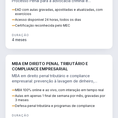
Processo Penal para a advocacia criminal e
concursos jurídicos.
EAD com aulas gravadas, apostiladas e atualizadas, com
exercícios
Acesso disponível 24 horas, todos os dias
Certificação reconhecida pelo MEC
DURAÇÃO
4 meses
DIREITO
MBA EM DIREITO PENAL TRIBUTÁRIO E
COMPLIANCE EMPRESARIAL
MBA em direito penal tributário e compliance
empresarial: prevenção à lavagem de dinheiro,
crimes tributários e auditoria.
MBA 100% online e ao vivo, com interação em tempo real
Aulas em apenas 1 final de semana por mês, gravadas por
3 meses
Defesa penal tributária e programas de compliance
DURAÇÃO