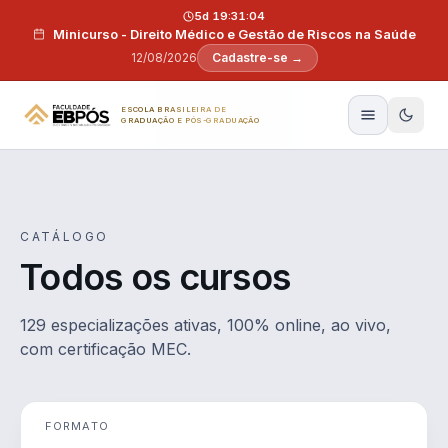
Pular para o conteúdo
5d 19:31:03
Minicurso - Direito Médico e Gestão de Riscos na Saúde
12/08/2026
Cadastre-se →
ESCOLA BRASILEIRA DE
GRADUAÇÃO E PÓS-GRADUAÇÃO
CATÁLOGO
Todos os cursos
129 especializações ativas, 100% online, ao vivo,
com certificação MEC.
FORMATO