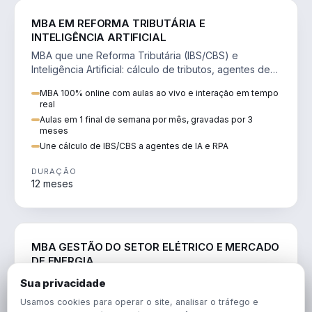
DIREITO
MBA EM REFORMA TRIBUTÁRIA E
INTELIGÊNCIA ARTIFICIAL
MBA que une Reforma Tributária (IBS/CBS) e
Inteligência Artificial: cálculo de tributos, agentes de
IA, RPA e automação da rotina fiscal.
MBA 100% online com aulas ao vivo e interação em tempo
real
Aulas em 1 final de semana por mês, gravadas por 3
meses
Une cálculo de IBS/CBS a agentes de IA e RPA
DURAÇÃO
12 meses
ENGENHARIA
MBA GESTÃO DO SETOR ELÉTRICO E MERCADO
DE ENERGIA
MBA que forma para o setor elétrico e o mercado de
Sua privacidade
energia: regulação, comercialização, geração,
Usamos cookies para operar o site, analisar o tráfego e
transmissão e revisão tarifária.