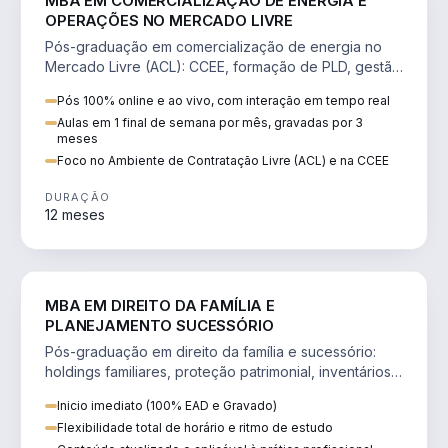
MBA EM COMERCIALIZAÇÃO DE ENERGIA E
OPERAÇÕES NO MERCADO LIVRE
Pós-graduação em comercialização de energia no
Mercado Livre (ACL): CCEE, formação de PLD, gestão
de risco e migração de clientes.
Pós 100% online e ao vivo, com interação em tempo real
Aulas em 1 final de semana por mês, gravadas por 3
meses
Foco no Ambiente de Contratação Livre (ACL) e na CCEE
DURAÇÃO
12 meses
DIREITO
MBA EM DIREITO DA FAMÍLIA E
PLANEJAMENTO SUCESSÓRIO
Pós-graduação em direito da família e sucessório:
holdings familiares, proteção patrimonial, inventários
e tributação da sucessão.
Inicio imediato (100% EAD e Gravado)
Flexibilidade total de horário e ritmo de estudo