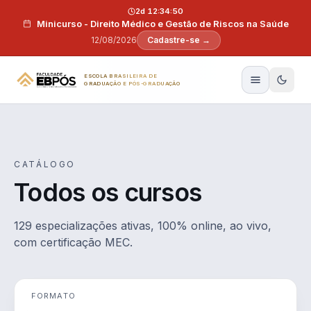
Pular para o conteúdo
2d 12:34:49
Minicurso - Direito Médico e Gestão de Riscos na Saúde
12/08/2026
Cadastre-se →
ESCOLA BRASILEIRA DE
GRADUAÇÃO E PÓS-GRADUAÇÃO
CATÁLOGO
Todos os cursos
129 especializações ativas, 100% online, ao vivo,
com certificação MEC.
FORMATO