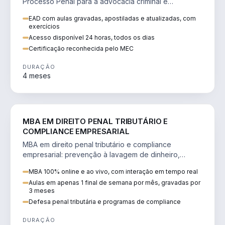
Processo Penal para a advocacia criminal e
concursos jurídicos.
EAD com aulas gravadas, apostiladas e atualizadas, com
exercícios
Acesso disponível 24 horas, todos os dias
Certificação reconhecida pelo MEC
DURAÇÃO
4 meses
DIREITO
MBA EM DIREITO PENAL TRIBUTÁRIO E
COMPLIANCE EMPRESARIAL
MBA em direito penal tributário e compliance
empresarial: prevenção à lavagem de dinheiro,
crimes tributários e auditoria.
MBA 100% online e ao vivo, com interação em tempo real
Aulas em apenas 1 final de semana por mês, gravadas por
3 meses
Defesa penal tributária e programas de compliance
DURAÇÃO