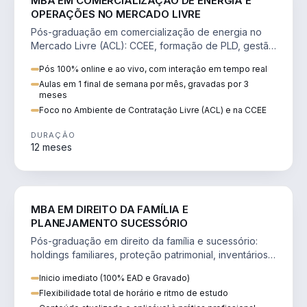
MBA EM COMERCIALIZAÇÃO DE ENERGIA E
OPERAÇÕES NO MERCADO LIVRE
Pós-graduação em comercialização de energia no
Mercado Livre (ACL): CCEE, formação de PLD, gestão
de risco e migração de clientes.
Pós 100% online e ao vivo, com interação em tempo real
Aulas em 1 final de semana por mês, gravadas por 3
meses
Foco no Ambiente de Contratação Livre (ACL) e na CCEE
DURAÇÃO
12 meses
DIREITO
MBA EM DIREITO DA FAMÍLIA E
PLANEJAMENTO SUCESSÓRIO
Pós-graduação em direito da família e sucessório:
holdings familiares, proteção patrimonial, inventários
e tributação da sucessão.
Inicio imediato (100% EAD e Gravado)
Flexibilidade total de horário e ritmo de estudo