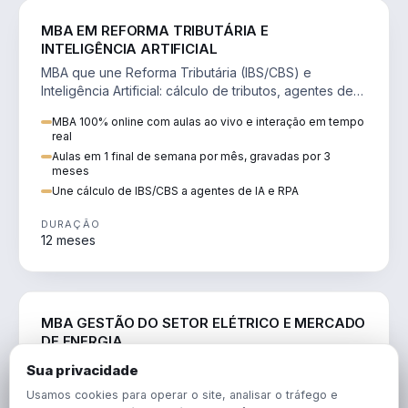
DIREITO
MBA EM REFORMA TRIBUTÁRIA E
INTELIGÊNCIA ARTIFICIAL
MBA que une Reforma Tributária (IBS/CBS) e
Inteligência Artificial: cálculo de tributos, agentes de
IA, RPA e automação da rotina fiscal.
MBA 100% online com aulas ao vivo e interação em tempo
real
Aulas em 1 final de semana por mês, gravadas por 3
meses
Une cálculo de IBS/CBS a agentes de IA e RPA
DURAÇÃO
12 meses
ENGENHARIA
MBA GESTÃO DO SETOR ELÉTRICO E MERCADO
DE ENERGIA
MBA que forma para o setor elétrico e o mercado de
Sua privacidade
energia: regulação, comercialização, geração,
Usamos cookies para operar o site, analisar o tráfego e
transmissão e revisão tarifária.