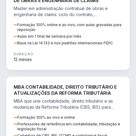
DE OBRAS E ENGENHARIA DE CLAIMS
Master em administração contratual de obras e
engenharia de claims: ciclo do contrato,
fundamentação de pleitos, delay analysis e FIDIC.
Formação 100% online e ao vivo, com aulas gravadas para
reposição
Aulas em 1 final de semana por mês
Base na Lei 14.133 e nos padrões internacionais FIDIC
DURAÇÃO
12 meses
DIREITO
MBA CONTABILIDADE, DIREITO TRIBUTÁRIO E
ATUALIZAÇÕES DA REFORMA TRIBUTÁRIA
MBA que une contabilidade, direito tributário e as
mudanças da Reforma Tributária (CBS, IBS) para
atuação estratégica no novo cenário.
Formação 100% ao vivo e online
Professores de referência em contabilidade, tributação e
legislação fiscal
Cobertura de CBS, IBS, ITCMD e compliance fiscal