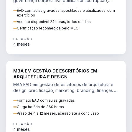
governança corporativa, políticas anticorrupção,
melhoria contínua e IA aplicada a processos.
EAD com aulas gravadas, apostiladas e atualizadas, com
exercícios
Acesso disponível 24 horas, todos os dias
Certificação reconhecida pelo MEC
DURAÇÃO
4 meses
ENGENHARIA
MBA EM GESTÃO DE ESCRITÓRIOS EM
ARQUITETURA E DESIGN
MBA EAD em gestão de escritórios de arquitetura e
design: precificação, marketing, branding, finanças e
gestão de equipes criativas.
Formato EAD com aulas gravadas
Carga horária de 360 horas
Prazo de 4 a 12 meses, acesso até a conclusão
DURAÇÃO
4 meses