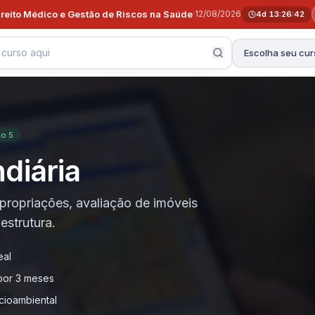
ireito Médico e Gestão de Riscos na Saúde
·
12/08/2026
4d 13:26:40
Escolha seu cur
o 5
diária
propriações, avaliação de imóveis
estrutura.
eal
por 3 meses
ocioambiental