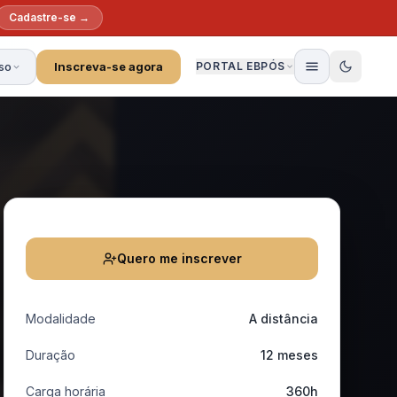
Cadastre-se →
so
Inscreva-se agora
PORTAL EBPÓS
Quero me inscrever
Modalidade
A distância
Duração
12 meses
Carga horária
360h