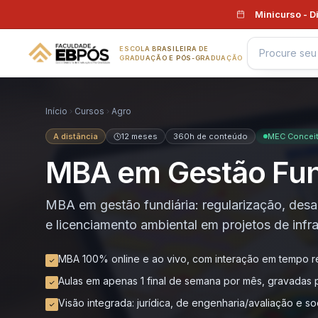
Pular para o conteúdo
Minicurso - D
ESCOLA BRASILEIRA DE
GRADUAÇÃO E PÓS-GRADUAÇÃO
Início
Cursos
Agro
A distância
12 meses
360h de conteúdo
MEC Conceit
MBA em Gestão Fun
MBA em gestão fundiária: regularização, desa
e licenciamento ambiental em projetos de infra
MBA 100% online e ao vivo, com interação em tempo r
Aulas em apenas 1 final de semana por mês, gravadas 
Visão integrada: jurídica, de engenharia/avaliação e s