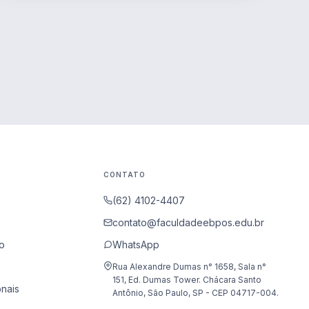
CONTATO
(62) 4102-4407
contato@faculdadeebpos.edu.br
o
WhatsApp
Rua Alexandre Dumas n° 1658, Sala n°
151, Ed. Dumas Tower. Chácara Santo
onais
Antônio, São Paulo, SP - CEP 04717-004.