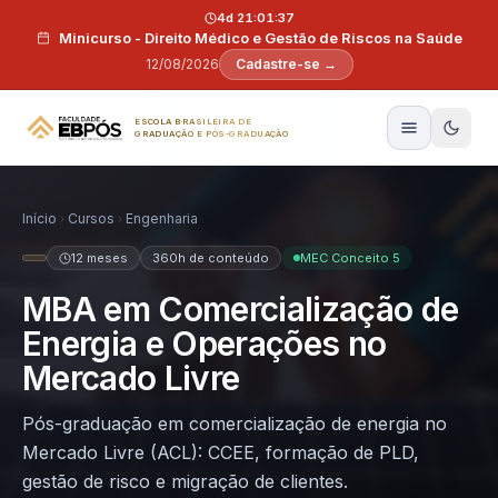
Pular para o conteúdo
4d 21:01:37
Minicurso - Direito Médico e Gestão de Riscos na Saúde
12/08/2026
Cadastre-se →
ESCOLA BRASILEIRA DE
GRADUAÇÃO E PÓS-GRADUAÇÃO
Início
Cursos
Engenharia
12 meses
360h de conteúdo
MEC Conceito 5
MBA em Comercialização de
Energia e Operações no
Mercado Livre
Pós-graduação em comercialização de energia no
Mercado Livre (ACL): CCEE, formação de PLD,
gestão de risco e migração de clientes.