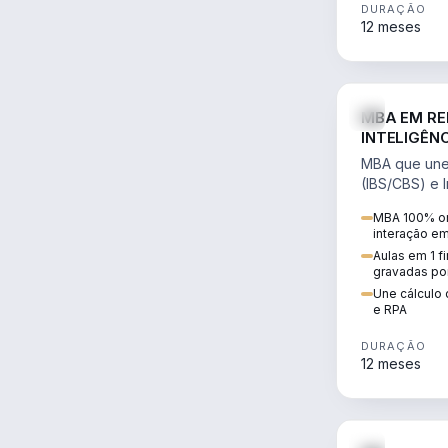
DURAÇÃO
12 meses
MBA EM RE
INTELIGÊNC
MBA que une 
(IBS/CBS) e In
cálculo de tr
MBA 100% on
RPA e automaç
interação e
Aulas em 1 f
gravadas po
Une cálculo 
e RPA
DURAÇÃO
12 meses