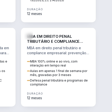
132/2023, LC 214/2025)
DURAÇÃO
12 meses
IREITO
DIREITO
MBA EM DIREITO PENAL
TRIBUTÁRIO E COMPLIANCE
EMPRESARIAL
ada em
MBA em direito penal tributário e
para a
compliance empresarial: prevenção à
lavagem de dinheiro, crimes
das e
MBA 100% online e ao vivo, com
tributários e auditoria.
interação em tempo real
s os
Aulas em apenas 1 final de semana por
mês, gravadas por 3 meses
EC
Defesa penal tributária e programas de
compliance
DURAÇÃO
12 meses