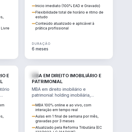
 de
proteção patrimonial, inventários e
Inicio imediato (100% EAD e Gravado)
tributação da sucessão.
Flexibilidade total de horário e ritmo de
ês,
estudo
Conteúdo atualizado e aplicável à
 Livre
prática profissional
DURAÇÃO
6 meses
IREITO
DIREITO
IO E
MBA EM DIREITO IMOBILIÁRIO E
IL
PATRIMONIAL
tório
MBA em direito imobiliário e
patrimonial: holding imobiliária,
io e
incorporações, loteamentos,
 em
MBA 100% online e ao vivo, com
contratos e impactos da Reforma
interação em tempo real
Tributária.
ês,
Aulas em 1 final de semana por mês,
gravadas por 3 meses
Atualizado pela Reforma Tributária (EC