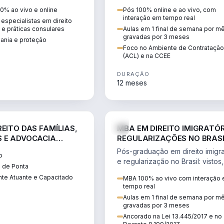
 vistos, cidadania,
CCEE, formação de PLD, gestão
0% ao vivo e online
Pós 100% online e ao vivo, com
 e consultoria
risco e migração de clientes.
interação em tempo real
especialistas em direito
.
l e práticas consulares
Aulas em 1 final de semana por m
gravadas por 3 meses
dania e proteção
Foco no Ambiente de Contratação
(ACL) e na CCEE
DURAÇÃO
12 meses
DIREITO
D
EITO DAS FAMÍLIAS,
MBA EM DIREITO IMIGRATÓR
 E ADVOCACIA
REGULARIZAÇÕES NO BRAS
ORÂNEA
Pós-graduação em direito imigra
o
e regularização no Brasil: vistos,
 de Ponta
residência, naturalização, refúg
te Atuante e Capacitado
MBA 100% ao vivo com interação
tributação do imigrante.
tempo real
Aulas em 1 final de semana por m
gravadas por 3 meses
Ancorado na Lei 13.445/2017 e no