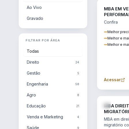
Ao Vivo
MBA EM VE
PERFORMA
Gravado
Confira
Melhor preci
Melhor e ma
FILTRAR POR ÁREA
Melhor e mai
Todas
Direito
24
Gestão
5
Acessar
Engenharia
58
Agro
8
MBA DIREI
Educação
21
MIGRATÓRI
Venda e Marketing
INTERNACI
4
MBA em direit
migratório c
Saúde
9