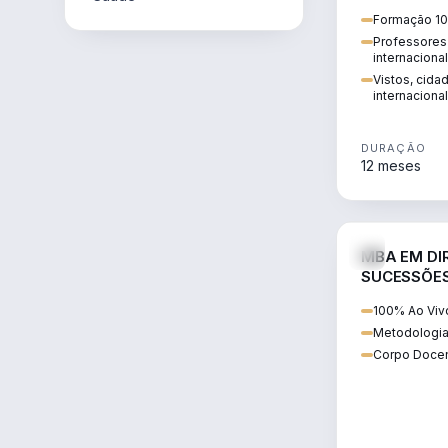
internacional:
Formação 10
regularização
Professores 
transnacional
internaciona
Vistos, cida
internacional
DURAÇÃO
12 meses
MBA EM DIR
SUCESSÕES
CONTEMP
100% Ao Viv
Metodologia
Corpo Docen