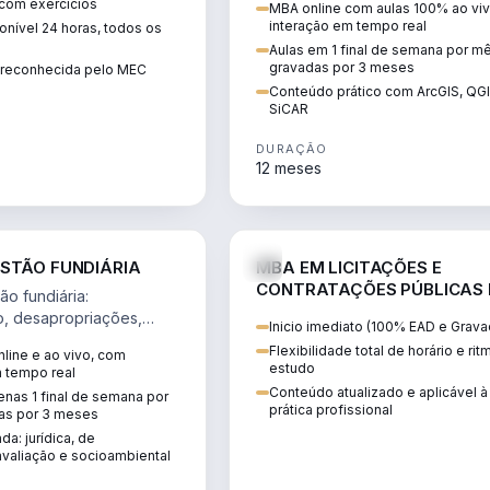
 com exercícios
MBA online com aulas 100% ao viv
perícia ambiental com ArcGIS, Q
interação em tempo real
nível 24 horas, todos os
SiCAR.
Aulas em 1 final de semana por m
gravadas por 3 meses
o reconhecida pelo MEC
Conteúdo prático com ArcGIS, QG
SiCAR
DURAÇÃO
12 meses
AGRO
D
STÃO FUNDIÁRIA
MBA EM LICITAÇÕES E
CONTRATAÇÕES PÚBLICAS
o fundiária:
ATUALIDADE
o, desapropriações,
Inicio imediato (100% EAD e Grava
 imóveis e licenciamento
Flexibilidade total de horário e ri
line e ao vivo, com
 projetos de
estudo
m tempo real
.
Conteúdo atualizado e aplicável à
nas 1 final de semana por
prática profissional
as por 3 meses
da: jurídica, de
valiação e socioambiental