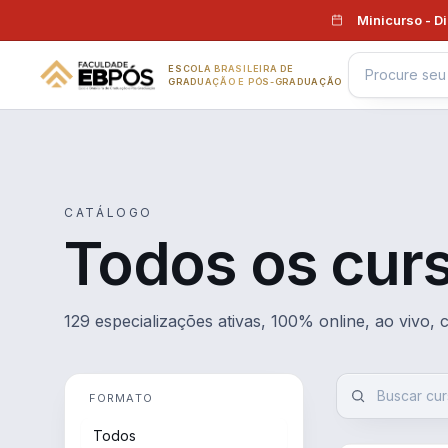
Pular para o conteúdo
Minicurso - D
ESCOLA BRASILEIRA DE
GRADUAÇÃO E PÓS-GRADUAÇÃO
CATÁLOGO
Todos os cur
129 especializações ativas, 100% online, ao vivo,
FORMATO
Todos