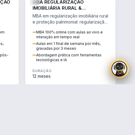
AÇÃO
MBA REGULARIZAÇÃO
IMOBILIÁRIA RURAL &
PROTEÇÃO PATRIMONIAL
MBA em regularização imobiliária rural
e proteção patrimonial: regularização
fundiária, contratos agrários e holding
 em
MBA 100% online com aulas ao vivo e
rural.
interação em tempo real
ês,
Aulas em 1 final de semana por mês,
gravadas por 3 meses
e pós-
Abordagem prática com ferramentas
tecnológicas e IA
DURAÇÃO
12 meses
AGRO
AGRO