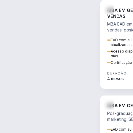
MBA EM GE
VENDAS
MBA EAD em 
vendas: posi
precificação,
EAD com aula
comportamen
atualizadas,
era digital.
Acesso dispo
dias
Certificaçã
DURAÇÃO
4 meses
MBA EM GE
Pós-graduaç
marketing: S
neuromarketi
EAD com aula
decisões ori