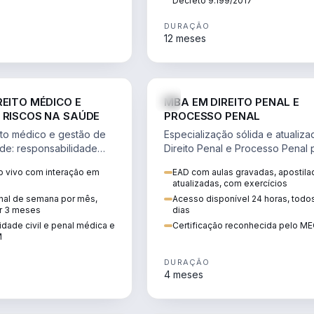
Decreto 9.199/2017
DURAÇÃO
12 meses
DIREITO
D
REITO MÉDICO E
MBA EM DIREITO PENAL E
 RISCOS NA SAÚDE
PROCESSO PENAL
to médico e gestão de
Especialização sólida e atualiz
úde: responsabilidade
Direito Penal e Processo Penal 
, ética do CFM,
advocacia criminal e concursos
 vivo com interação em
EAD com aulas gravadas, apostila
ão e planejamento
jurídicos.
atualizadas, com exercícios
inal de semana por mês,
Acesso disponível 24 horas, todo
r 3 meses
dias
dade civil e penal médica e
Certificação reconhecida pelo M
M
DURAÇÃO
4 meses