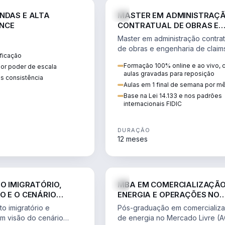
ENGE
NDAS E ALTA
MASTER EM ADMINISTRAÇ
NCE
CONTRATUAL DE OBRAS E
ENGENHARIA DE CLAIMS
Master em administração contrat
de obras e engenharia de claim
ficação
ciclo do contrato, fundamentaç
Formação 100% online e ao vivo,
ior poder de escala
pleitos, delay analysis e FIDIC.
aulas gravadas para reposição
s consistência
Aulas em 1 final de semana por m
Base na Lei 14.133 e nos padrões
internacionais FIDIC
DURAÇÃO
12 meses
DIREITO
ENGE
TO IMIGRATÓRIO,
MBA EM COMERCIALIZAÇÃO
O E O CENÁRIO
ENERGIA E OPERAÇÕES NO
ONAL
MERCADO LIVRE
o imigratório e
Pós-graduação em comercializ
om visão do cenário
de energia no Mercado Livre (A