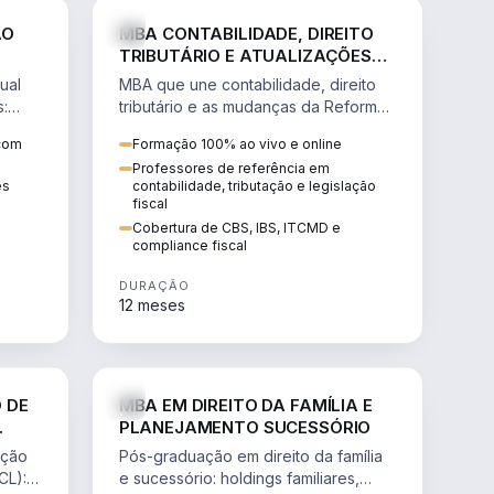
NHARIA
DIREITO
ÃO
MBA CONTABILIDADE, DIREITO
TRIBUTÁRIO E ATUALIZAÇÕES
DA REFORMA TRIBUTÁRIA
ual
MBA que une contabilidade, direito
s:
tributário e as mudanças da Reforma
ão de
Tributária (CBS, IBS) para atuação
 com
Formação 100% ao vivo e online
estratégica no novo cenário.
Professores de referência em
ês
contabilidade, tributação e legislação
fiscal
Cobertura de CBS, IBS, ITCMD e
compliance fiscal
DURAÇÃO
12 meses
NHARIA
DIREITO
 DE
MBA EM DIREITO DA FAMÍLIA E
PLANEJAMENTO SUCESSÓRIO
ação
Pós-graduação em direito da família
CL):
e sucessório: holdings familiares,