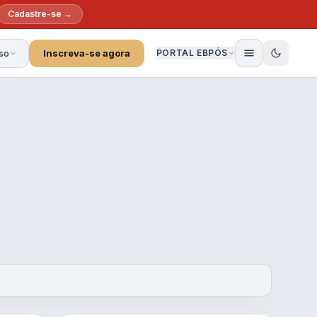
Cadastre-se →
so
Inscreva-se agora
PORTAL EBPÓS