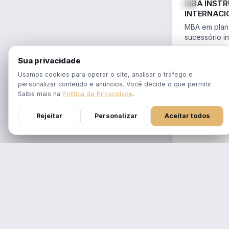
MBA INST
INTERNACI
PLANEJAME
MBA em plane
SUCESSÓR
sucessório in
trusts e offs
MBA 100% ao
14.754/2023 
Sua privacidade
tempo real
Aulas em 1 f
Usamos cookies para operar o site, analisar o tráfego e
gravadas po
personalizar conteúdo e anúncios. Você decide o que permitir.
Atualizado p
Saiba mais na
Política de Privacidade
.
Reforma Trib
Rejeitar
Personalizar
Aceitar todos
DURAÇÃO
12 meses