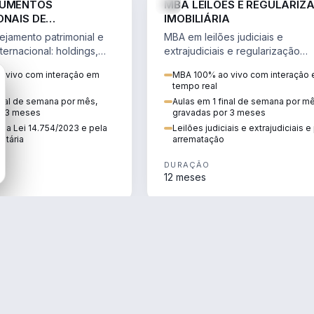
RUMENTOS
MBA LEILÕES E REGULARIZ
ONAIS DE
IMOBILIÁRIA
NTO PATRIMONIAL &
jamento patrimonial e
MBA em leilões judiciais e
IO
ternacional: holdings,
extrajudiciais e regularização
hore sob a Lei
imobiliária, com due diligence,
 vivo com interação em
MBA 100% ao vivo com interação
e a Reforma Tributária.
alienação fiduciária e pós-
tempo real
arrematação.
inal de semana por mês,
Aulas em 1 final de semana por m
r 3 meses
gravadas por 3 meses
ela Lei 14.754/2023 e pela
Leilões judiciais e extrajudiciais 
utária
arrematação
DURAÇÃO
12 meses
ENGENHARIA