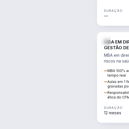
DURAÇÃO
—
MBA EM DI
GESTÃO DE
MBA em direi
riscos na sa
civil e penal
MBA 100% ao
judicializaç
tempo real
patrimonial.
Aulas em 1 f
gravadas po
Responsabili
ética do CF
DURAÇÃO
12 meses