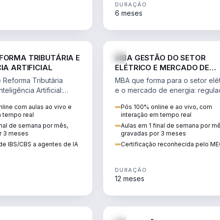
DURAÇÃO
6 meses
DIREITO
ENGE
FORMA TRIBUTÁRIA E
MBA GESTÃO DO SETOR
IA ARTIFICIAL
ELÉTRICO E MERCADO DE
ENERGIA
Reforma Tributária
MBA que forma para o setor elét
teligência Artificial:
e o mercado de energia: regula
ibutos, agentes de IA,
comercialização, geração,
line com aulas ao vivo e
Pós 100% online e ao vivo, com
ão da rotina fiscal.
transmissão e revisão tarifária.
m tempo real
interação em tempo real
inal de semana por mês,
Aulas em 1 final de semana por m
r 3 meses
gravadas por 3 meses
de IBS/CBS a agentes de IA
Certificação reconhecida pelo M
DURAÇÃO
12 meses
DIREITO
D