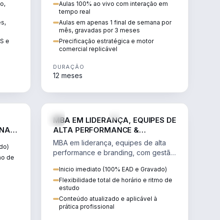
o,
Aulas 100% ao vivo com interação em
GIS e
escalável, lucrativo e bem
tempo real
precificado.
ês,
Aulas em apenas 1 final de semana por
mês, gravadas por 3 meses
IS e
Precificação estratégica e motor
comercial replicável
DURAÇÃO
12 meses
IREITO
VENDA E MARKETING
MBA EM LIDERANÇA, EQUIPES DE
 NA
ALTA PERFORMANCE &
BRANDING
MBA em liderança, equipes de alta
do)
performance e branding, com gestão
tmo de
por resultados, liderança humanizada
Inicio imediato (100% EAD e Gravado)
e comunicação persuasiva.
Flexibilidade total de horário e ritmo de
estudo
Conteúdo atualizado e aplicável à
prática profissional