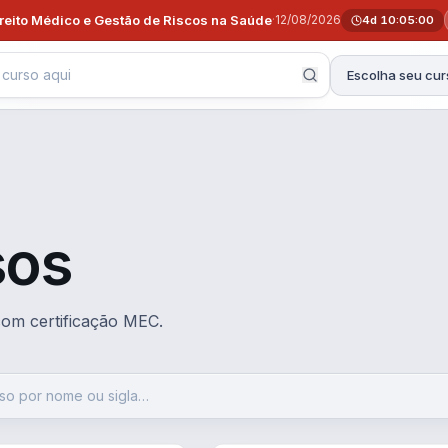
ireito Médico e Gestão de Riscos na Saúde
·
12/08/2026
4d 10:04:58
Escolha seu cur
sos
 com certificação MEC.