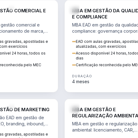
VENDA E MARKETING
STÃO COMERCIAL E
MBA EM GESTÃO DA QUALI
E COMPLIANCE
gestão comercial e
MBA EAD em gestão da qualida
cionamento de marca,
compliance: governança corpora
 marketing digital e
políticas anticorrupção, melhori
s gravadas, apostiladas e
EAD com aulas gravadas, apostila
to do consumidor na
contínua e IA aplicada a proces
 com exercícios
atualizadas, com exercícios
nível 24 horas, todos os
Acesso disponível 24 horas, todo
dias
o reconhecida pelo MEC
Certificação reconhecida pelo M
DURAÇÃO
4 meses
VENDA E MARKETING
STÃO DE MARKETING
MBA EM GESTÃO E
REGULARIZAÇÃO AMBIENT
ão EAD em gestão de
EO, branding, inbound,
MBA em gestão e regularização
ng e métricas web para
ambiental: licenciamento, CAR,
s gravadas, apostiladas e
entadas por dados.
EIA/RIMA, georreferenciamento