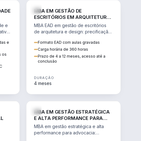
GESTÃO
ENGENHARIA
DADE
MBA EM GESTÃO DE
ESCRITÓRIOS EM ARQUITETURA
E DESIGN
de e
MBA EAD em gestão de escritórios
tiva,
de arquitetura e design: precificação,
a
marketing, branding, finanças e
das e
Formato EAD com aulas gravadas
sos.
gestão de equipes criativas.
Carga horária de 360 horas
s os
Prazo de 4 a 12 meses, acesso até a
conclusão
EC
DURAÇÃO
4 meses
AGRO
DIREITO
MBA EM GESTÃO ESTRATÉGICA
AL
E ALTA PERFORMANCE PARA
ADVOCACIA
MBA em gestão estratégica e alta
performance para advocacia:
 e
transformar o escritório num negócio