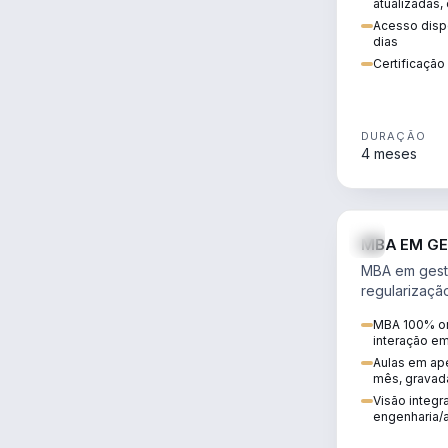
atualizadas,
Acesso dispo
dias
Certificaçã
DURAÇÃO
4 meses
MBA EM GE
MBA em gestã
regularizaçã
avaliação de
MBA 100% on
ambiental em
interação e
infraestrutura
Aulas em ape
mês, gravad
Visão integra
engenharia/a