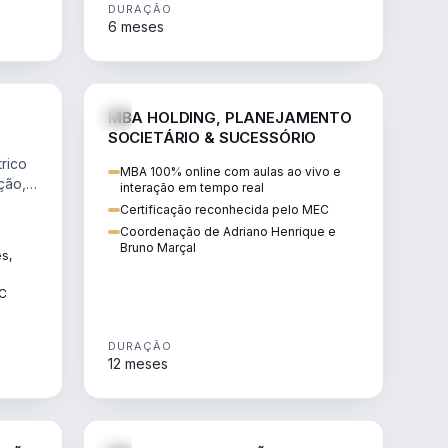
DURAÇÃO
6 meses
NHARIA
DIREITO
MBA HOLDING, PLANEJAMENTO
SOCIETÁRIO & SUCESSÓRIO
rico
MBA 100% online com aulas ao vivo e
ção,
interação em tempo real
Certificação reconhecida pelo MEC
Coordenação de Adriano Henrique e
Bruno Marçal
ês,
EC
DURAÇÃO
12 meses
IREITO
DIREITO