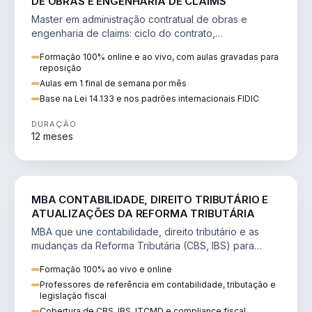
DE OBRAS E ENGENHARIA DE CLAIMS
Master em administração contratual de obras e
engenharia de claims: ciclo do contrato,
fundamentação de pleitos, delay analysis e FIDIC.
Formação 100% online e ao vivo, com aulas gravadas para
reposição
Aulas em 1 final de semana por mês
Base na Lei 14.133 e nos padrões internacionais FIDIC
DURAÇÃO
12 meses
DIREITO
MBA CONTABILIDADE, DIREITO TRIBUTÁRIO E
ATUALIZAÇÕES DA REFORMA TRIBUTÁRIA
MBA que une contabilidade, direito tributário e as
mudanças da Reforma Tributária (CBS, IBS) para
atuação estratégica no novo cenário.
Formação 100% ao vivo e online
Professores de referência em contabilidade, tributação e
legislação fiscal
Cobertura de CBS, IBS, ITCMD e compliance fiscal