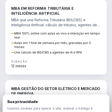
DIREITO
MBA EM REFORMA TRIBUTÁRIA E
INTELIGÊNCIA ARTIFICIAL
MBA que une Reforma Tributária (IBS/CBS) e
Inteligência Artificial: cálculo de tributos, agentes de
IA, RPA e automação da rotina fiscal.
MBA 100% online com aulas ao vivo e interação em tempo
real
Aulas em 1 final de semana por mês, gravadas por 3
meses
Une cálculo de IBS/CBS a agentes de IA e RPA
DURAÇÃO
12 meses
ENGENHARIA
MBA GESTÃO DO SETOR ELÉTRICO E MERCADO
DE ENERGIA
MBA que forma para o setor elétrico e o mercado de
Sua privacidade
energia: regulação, comercialização, geração,
Usamos cookies para operar o site, analisar o tráfego e
transmissão e revisão tarifária.