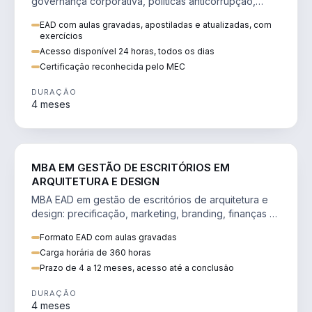
governança corporativa, políticas anticorrupção,
melhoria contínua e IA aplicada a processos.
EAD com aulas gravadas, apostiladas e atualizadas, com
exercícios
Acesso disponível 24 horas, todos os dias
Certificação reconhecida pelo MEC
DURAÇÃO
4 meses
ENGENHARIA
MBA EM GESTÃO DE ESCRITÓRIOS EM
ARQUITETURA E DESIGN
MBA EAD em gestão de escritórios de arquitetura e
design: precificação, marketing, branding, finanças e
gestão de equipes criativas.
Formato EAD com aulas gravadas
Carga horária de 360 horas
Prazo de 4 a 12 meses, acesso até a conclusão
DURAÇÃO
4 meses