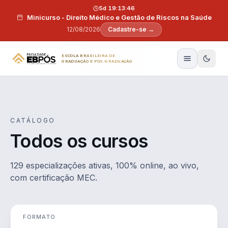
Pular para o conteúdo
5d 19:13:44
Minicurso - Direito Médico e Gestão de Riscos na Saúde
12/08/2026
Cadastre-se →
ESCOLA BRASILEIRA DE
GRADUAÇÃO E PÓS-GRADUAÇÃO
CATÁLOGO
Todos os cursos
129 especializações ativas, 100% online, ao vivo,
com certificação MEC.
FORMATO