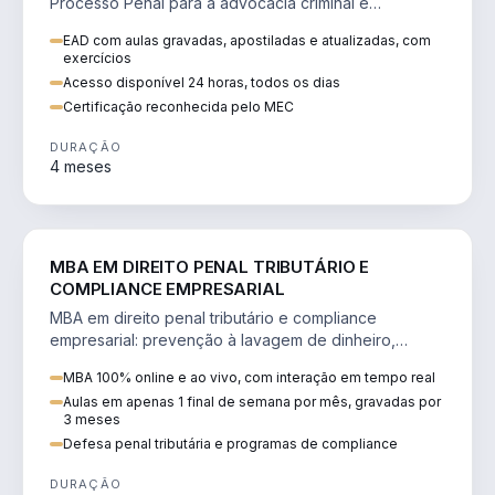
Processo Penal para a advocacia criminal e
concursos jurídicos.
EAD com aulas gravadas, apostiladas e atualizadas, com
exercícios
Acesso disponível 24 horas, todos os dias
Certificação reconhecida pelo MEC
DURAÇÃO
4 meses
DIREITO
MBA EM DIREITO PENAL TRIBUTÁRIO E
COMPLIANCE EMPRESARIAL
MBA em direito penal tributário e compliance
empresarial: prevenção à lavagem de dinheiro,
crimes tributários e auditoria.
MBA 100% online e ao vivo, com interação em tempo real
Aulas em apenas 1 final de semana por mês, gravadas por
3 meses
Defesa penal tributária e programas de compliance
DURAÇÃO