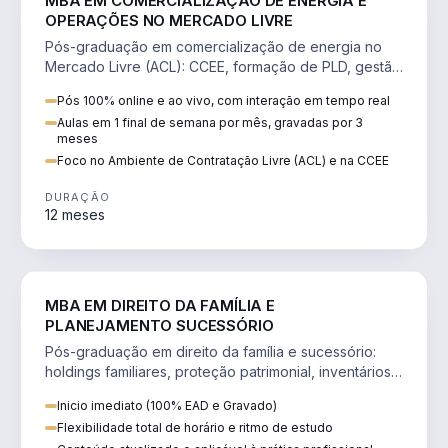
MBA EM COMERCIALIZAÇÃO DE ENERGIA E
OPERAÇÕES NO MERCADO LIVRE
Pós-graduação em comercialização de energia no
Mercado Livre (ACL): CCEE, formação de PLD, gestão
de risco e migração de clientes.
Pós 100% online e ao vivo, com interação em tempo real
Aulas em 1 final de semana por mês, gravadas por 3
meses
Foco no Ambiente de Contratação Livre (ACL) e na CCEE
DURAÇÃO
12 meses
DIREITO
MBA EM DIREITO DA FAMÍLIA E
PLANEJAMENTO SUCESSÓRIO
Pós-graduação em direito da família e sucessório:
holdings familiares, proteção patrimonial, inventários
e tributação da sucessão.
Inicio imediato (100% EAD e Gravado)
Flexibilidade total de horário e ritmo de estudo