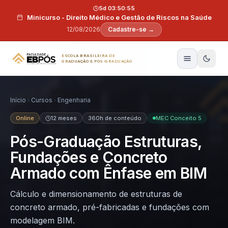
Pular para o conteúdo
5d 03:50:54
Minicurso - Direito Médico e Gestão de Riscos na Saúde
12/08/2026
Cadastre-se →
ESCOLA BRASILEIRA DE
GRADUAÇÃO E PÓS-GRADUAÇÃO
Início
Cursos
Engenharia
Online
12 meses
360h de conteúdo
MEC Conceito 5
Pós-Graduação Estruturas,
Fundações e Concreto
Armado com Ênfase em BIM
Cálculo e dimensionamento de estruturas de
concreto armado, pré-fabricadas e fundações com
modelagem BIM.