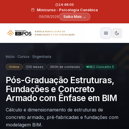
Pular para o conteúdo
14:48:02
Minicurso - Psicologia Canábica
06/08/2026
Saiba Mais →
ESCOLA BRASILEIRA DE
GRADUAÇÃO E PÓS-GRADUAÇÃO
Início
Cursos
Engenharia
Online
12 meses
360h de conteúdo
MEC Conceito 5
Pós-Graduação Estruturas,
Fundações e Concreto
Armado com Ênfase em BIM
Cálculo e dimensionamento de estruturas de
concreto armado, pré-fabricadas e fundações com
modelagem BIM.