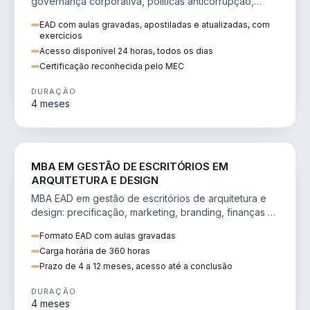
governança corporativa, políticas anticorrupção,
melhoria contínua e IA aplicada a processos.
EAD com aulas gravadas, apostiladas e atualizadas, com
exercícios
Acesso disponível 24 horas, todos os dias
Certificação reconhecida pelo MEC
DURAÇÃO
4 meses
ENGENHARIA
MBA EM GESTÃO DE ESCRITÓRIOS EM
ARQUITETURA E DESIGN
MBA EAD em gestão de escritórios de arquitetura e
design: precificação, marketing, branding, finanças e
gestão de equipes criativas.
Formato EAD com aulas gravadas
Carga horária de 360 horas
Prazo de 4 a 12 meses, acesso até a conclusão
DURAÇÃO
4 meses