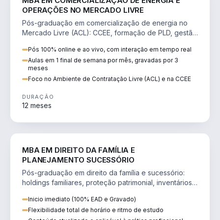
MBA EM COMERCIALIZAÇÃO DE ENERGIA E
OPERAÇÕES NO MERCADO LIVRE
Pós-graduação em comercialização de energia no
Mercado Livre (ACL): CCEE, formação de PLD, gestão
de risco e migração de clientes.
Pós 100% online e ao vivo, com interação em tempo real
Aulas em 1 final de semana por mês, gravadas por 3
meses
Foco no Ambiente de Contratação Livre (ACL) e na CCEE
DURAÇÃO
12 meses
DIREITO
MBA EM DIREITO DA FAMÍLIA E
PLANEJAMENTO SUCESSÓRIO
Pós-graduação em direito da família e sucessório:
holdings familiares, proteção patrimonial, inventários
e tributação da sucessão.
Inicio imediato (100% EAD e Gravado)
Flexibilidade total de horário e ritmo de estudo