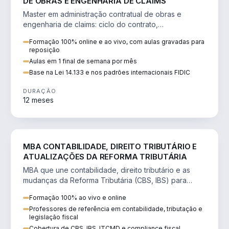
DE OBRAS E ENGENHARIA DE CLAIMS
Master em administração contratual de obras e
engenharia de claims: ciclo do contrato,
fundamentação de pleitos, delay analysis e FIDIC.
Formação 100% online e ao vivo, com aulas gravadas para
reposição
Aulas em 1 final de semana por mês
Base na Lei 14.133 e nos padrões internacionais FIDIC
DURAÇÃO
12 meses
DIREITO
MBA CONTABILIDADE, DIREITO TRIBUTÁRIO E
ATUALIZAÇÕES DA REFORMA TRIBUTÁRIA
MBA que une contabilidade, direito tributário e as
mudanças da Reforma Tributária (CBS, IBS) para
atuação estratégica no novo cenário.
Formação 100% ao vivo e online
Professores de referência em contabilidade, tributação e
legislação fiscal
Cobertura de CBS, IBS, ITCMD e compliance fiscal