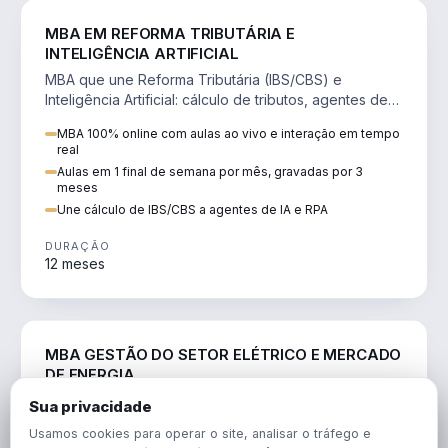
DIREITO
MBA EM REFORMA TRIBUTÁRIA E
INTELIGÊNCIA ARTIFICIAL
MBA que une Reforma Tributária (IBS/CBS) e
Inteligência Artificial: cálculo de tributos, agentes de
IA, RPA e automação da rotina fiscal.
MBA 100% online com aulas ao vivo e interação em tempo
real
Aulas em 1 final de semana por mês, gravadas por 3
meses
Une cálculo de IBS/CBS a agentes de IA e RPA
DURAÇÃO
12 meses
ENGENHARIA
MBA GESTÃO DO SETOR ELÉTRICO E MERCADO
DE ENERGIA
MBA que forma para o setor elétrico e o mercado de
Sua privacidade
energia: regulação, comercialização, geração,
Usamos cookies para operar o site, analisar o tráfego e
transmissão e revisão tarifária.