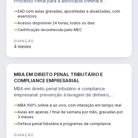
Processo Penal para a advocacia criminal e
concursos jurídicos.
EAD com aulas gravadas, apostiladas e atualizadas, com
exercícios
Acesso disponível 24 horas, todos os dias
Certificação reconhecida pelo MEC
DURAÇÃO
4 meses
DIREITO
MBA EM DIREITO PENAL TRIBUTÁRIO E
COMPLIANCE EMPRESARIAL
MBA em direito penal tributário e compliance
empresarial: prevenção à lavagem de dinheiro,
crimes tributários e auditoria.
MBA 100% online e ao vivo, com interação em tempo real
Aulas em apenas 1 final de semana por mês, gravadas por
3 meses
Defesa penal tributária e programas de compliance
DURAÇÃO