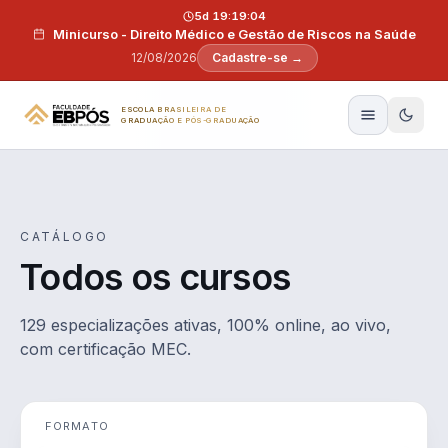
Pular para o conteúdo
5d 19:19:03
Minicurso - Direito Médico e Gestão de Riscos na Saúde
12/08/2026
Cadastre-se →
ESCOLA BRASILEIRA DE
GRADUAÇÃO E PÓS-GRADUAÇÃO
CATÁLOGO
Todos os cursos
129 especializações ativas, 100% online, ao vivo,
com certificação MEC.
FORMATO