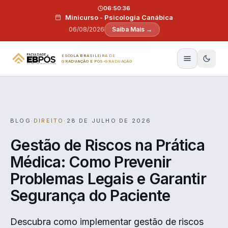
Pular para o conteúdo
06:50:35
Minicurso - Psicologia Canábica
06/08/2026
Saiba Mais →
ESCOLA BRASILEIRA DE
GRADUAÇÃO E PÓS-GRADUAÇÃO
BLOG
·
DIREITO
·
28 DE JULHO DE 2026
Gestão de Riscos na Prática
Médica: Como Prevenir
Problemas Legais e Garantir
Segurança do Paciente
Descubra como implementar gestão de riscos