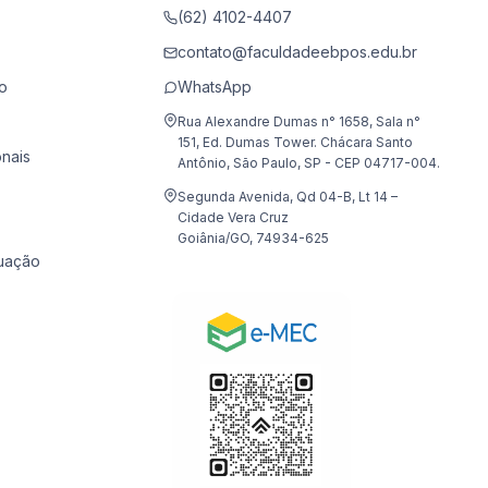
(62) 4102-4407
contato@faculdadeebpos.edu.br
o
WhatsApp
Rua Alexandre Dumas n° 1658, Sala n°
151, Ed. Dumas Tower. Chácara Santo
onais
Antônio, São Paulo, SP - CEP 04717-004.
Segunda Avenida, Qd 04-B, Lt 14 –
Cidade Vera Cruz
Goiânia/GO, 74934-625
uação