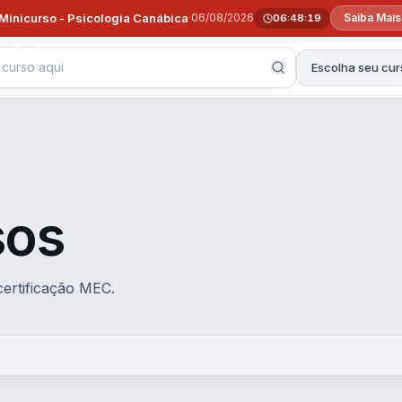
Minicurso - Psicologia Canábica
·
06/08/2026
Saiba Mai
06:48:18
Escolha seu cur
sos
certificação MEC.