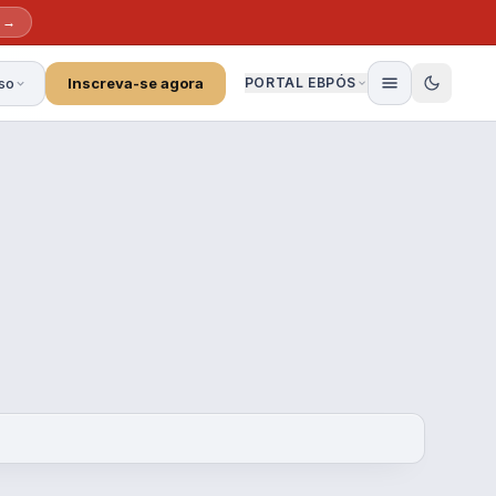
s →
so
Inscreva-se agora
PORTAL EBPÓS