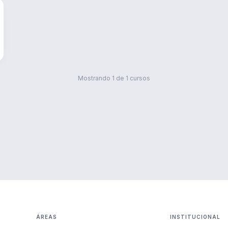
Mostrando
1
de
1
cursos
ÁREAS
INSTITUCIONAL