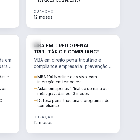
132/2023, LC 214/2025)
DURAÇÃO
12 meses
IREITO
DIREITO
MBA EM DIREITO PENAL
TRIBUTÁRIO E COMPLIANCE
EMPRESARIAL
ada em
MBA em direito penal tributário e
para a
compliance empresarial: prevenção à
lavagem de dinheiro, crimes
das e
MBA 100% online e ao vivo, com
tributários e auditoria.
interação em tempo real
s os
Aulas em apenas 1 final de semana por
mês, gravadas por 3 meses
EC
Defesa penal tributária e programas de
compliance
DURAÇÃO
12 meses