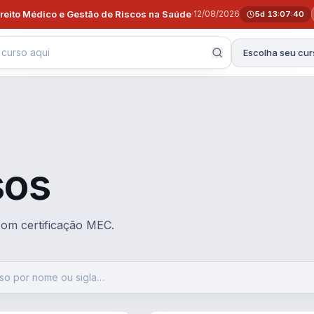
ireito Médico e Gestão de Riscos na Saúde
·
12/08/2026
5d 13:07:40
Escolha seu cur
sos
 com certificação MEC.