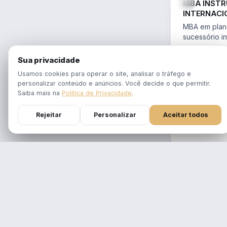
MBA INST
INTERNACI
PLANEJAME
MBA em plane
SUCESSÓR
sucessório in
trusts e offs
MBA 100% ao
14.754/2023 
Sua privacidade
tempo real
Aulas em 1 f
Usamos cookies para operar o site, analisar o tráfego e
gravadas po
personalizar conteúdo e anúncios. Você decide o que permitir.
Atualizado p
Saiba mais na
Política de Privacidade
.
Reforma Trib
Rejeitar
Personalizar
Aceitar todos
DURAÇÃO
12 meses