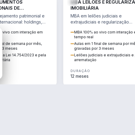
RUMENTOS
MBA LEILÕES E REGULARIZ
ONAIS DE
IMOBILIÁRIA
NTO PATRIMONIAL &
jamento patrimonial e
MBA em leilões judiciais e
IO
ternacional: holdings,
extrajudiciais e regularização
hore sob a Lei
imobiliária, com due diligence,
 vivo com interação em
MBA 100% ao vivo com interação
e a Reforma Tributária.
alienação fiduciária e pós-
tempo real
arrematação.
inal de semana por mês,
Aulas em 1 final de semana por m
r 3 meses
gravadas por 3 meses
ela Lei 14.754/2023 e pela
Leilões judiciais e extrajudiciais 
utária
arrematação
DURAÇÃO
12 meses
ENGENHARIA