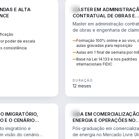
ENGE
NDAS E ALTA
MASTER EM ADMINISTRAÇ
NCE
CONTRATUAL DE OBRAS E
ENGENHARIA DE CLAIMS
Master em administração contrat
de obras e engenharia de claim
ficação
ciclo do contrato, fundamentaç
Formação 100% online e ao vivo,
ior poder de escala
pleitos, delay analysis e FIDIC.
aulas gravadas para reposição
s consistência
Aulas em 1 final de semana por m
Base na Lei 14.133 e nos padrões
internacionais FIDIC
DURAÇÃO
12 meses
DIREITO
ENGE
TO IMIGRATÓRIO,
MBA EM COMERCIALIZAÇÃO
O E O CENÁRIO
ENERGIA E OPERAÇÕES NO
ONAL
MERCADO LIVRE
o imigratório e
Pós-graduação em comercializ
om visão do cenário
de energia no Mercado Livre (A