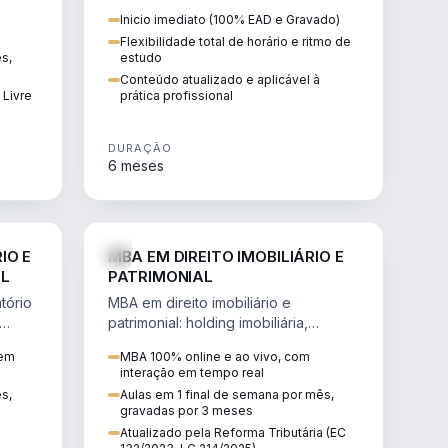
 de
proteção patrimonial, inventários e
Inicio imediato (100% EAD e Gravado)
tributação da sucessão.
Flexibilidade total de horário e ritmo de
ês,
estudo
Conteúdo atualizado e aplicável à
 Livre
prática profissional
DURAÇÃO
6 meses
IREITO
DIREITO
IO E
MBA EM DIREITO IMOBILIÁRIO E
IL
PATRIMONIAL
tório
MBA em direito imobiliário e
patrimonial: holding imobiliária,
io e
incorporações, loteamentos,
 em
MBA 100% online e ao vivo, com
contratos e impactos da Reforma
interação em tempo real
Tributária.
ês,
Aulas em 1 final de semana por mês,
gravadas por 3 meses
Atualizado pela Reforma Tributária (EC