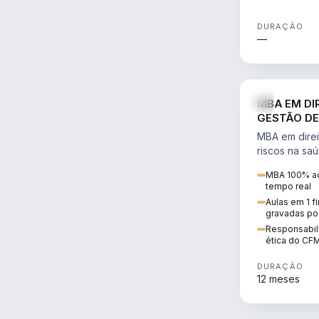
DURAÇÃO
—
MBA EM DI
GESTÃO DE
MBA em direi
riscos na sa
civil e penal
MBA 100% ao
judicializaç
tempo real
patrimonial.
Aulas em 1 f
gravadas po
Responsabili
ética do CF
DURAÇÃO
12 meses