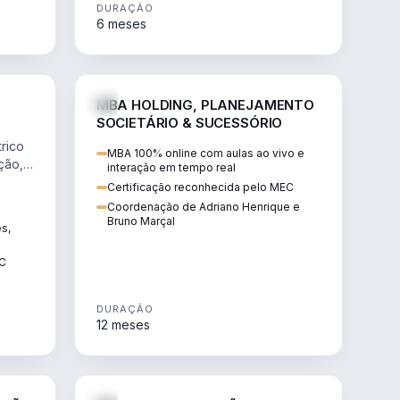
DURAÇÃO
6 meses
NHARIA
DIREITO
MBA HOLDING, PLANEJAMENTO
SOCIETÁRIO & SUCESSÓRIO
rico
MBA 100% online com aulas ao vivo e
ção,
interação em tempo real
Certificação reconhecida pelo MEC
Coordenação de Adriano Henrique e
Bruno Marçal
ês,
EC
DURAÇÃO
12 meses
IREITO
DIREITO