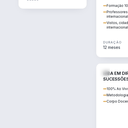
internacional:
Formação 10
regularização
Professores 
transnacional
internaciona
Vistos, cida
internacional
DURAÇÃO
12 meses
MBA EM DIR
SUCESSÕES
CONTEMP
100% Ao Viv
Metodologia
Corpo Docen