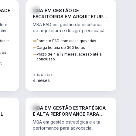
GESTÃO
ENGENHARIA
DADE
MBA EM GESTÃO DE
ESCRITÓRIOS EM ARQUITETURA
E DESIGN
de e
MBA EAD em gestão de escritórios
tiva,
de arquitetura e design: precificação,
a
marketing, branding, finanças e
das e
Formato EAD com aulas gravadas
sos.
gestão de equipes criativas.
Carga horária de 360 horas
s os
Prazo de 4 a 12 meses, acesso até a
conclusão
EC
DURAÇÃO
4 meses
AGRO
DIREITO
MBA EM GESTÃO ESTRATÉGICA
AL
E ALTA PERFORMANCE PARA
ADVOCACIA
MBA em gestão estratégica e alta
performance para advocacia:
 e
transformar o escritório num negócio