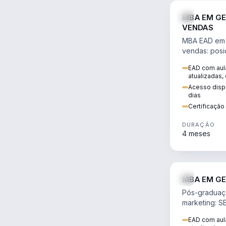
MBA EM GE
VENDAS
MBA EAD em 
vendas: posi
precificação,
EAD com aula
comportamen
atualizadas,
era digital.
Acesso dispo
dias
Certificaçã
DURAÇÃO
4 meses
MBA EM GE
Pós-graduaç
marketing: S
neuromarketi
EAD com aula
decisões ori