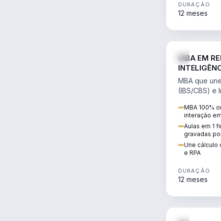
DURAÇÃO
12 meses
MBA EM RE
INTELIGÊNC
MBA que une 
(IBS/CBS) e In
cálculo de tr
MBA 100% on
RPA e automaç
interação e
Aulas em 1 f
gravadas po
Une cálculo 
e RPA
DURAÇÃO
12 meses