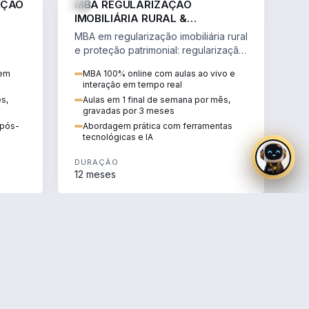
AÇÃO
MBA REGULARIZAÇÃO
IMOBILIÁRIA RURAL &
PROTEÇÃO PATRIMONIAL
MBA em regularização imobiliária rural
e proteção patrimonial: regularização
fundiária, contratos agrários e holding
 em
MBA 100% online com aulas ao vivo e
rural.
interação em tempo real
ês,
Aulas em 1 final de semana por mês,
gravadas por 3 meses
e pós-
Abordagem prática com ferramentas
tecnológicas e IA
DURAÇÃO
12 meses
AGRO
AGRO