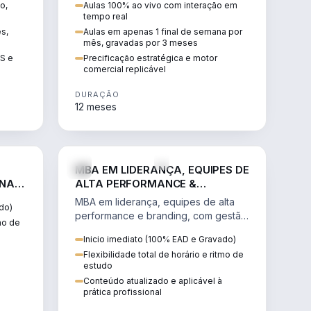
o,
Aulas 100% ao vivo com interação em
GIS e
escalável, lucrativo e bem
tempo real
precificado.
ês,
Aulas em apenas 1 final de semana por
mês, gravadas por 3 meses
IS e
Precificação estratégica e motor
comercial replicável
DURAÇÃO
12 meses
IREITO
VENDA E MARKETING
MBA EM LIDERANÇA, EQUIPES DE
 NA
ALTA PERFORMANCE &
BRANDING
MBA em liderança, equipes de alta
do)
performance e branding, com gestão
tmo de
por resultados, liderança humanizada
Inicio imediato (100% EAD e Gravado)
e comunicação persuasiva.
Flexibilidade total de horário e ritmo de
estudo
Conteúdo atualizado e aplicável à
prática profissional