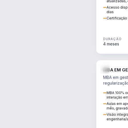
atualizadas,
Acesso dispo
dias
Certificaçã
DURAÇÃO
4 meses
MBA EM GE
MBA em gestã
regularizaçã
avaliação de
MBA 100% on
ambiental em
interação e
infraestrutura
Aulas em ape
mês, gravad
Visão integra
engenharia/a