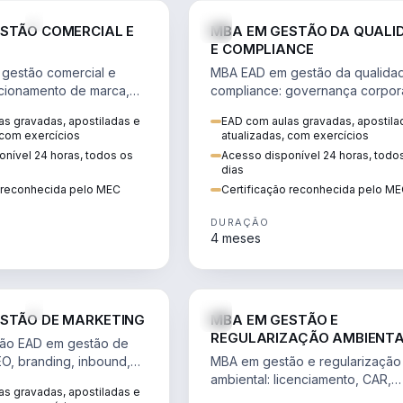
VENDA E MARKETING
STÃO COMERCIAL E
MBA EM GESTÃO DA QUALI
E COMPLIANCE
gestão comercial e
MBA EAD em gestão da qualida
cionamento de marca,
compliance: governança corpora
 marketing digital e
políticas anticorrupção, melhori
s gravadas, apostiladas e
EAD com aulas gravadas, apostila
to do consumidor na
contínua e IA aplicada a proces
 com exercícios
atualizadas, com exercícios
nível 24 horas, todos os
Acesso disponível 24 horas, todo
dias
o reconhecida pelo MEC
Certificação reconhecida pelo M
DURAÇÃO
4 meses
VENDA E MARKETING
STÃO DE MARKETING
MBA EM GESTÃO E
REGULARIZAÇÃO AMBIENT
ão EAD em gestão de
EO, branding, inbound,
MBA em gestão e regularização
ng e métricas web para
ambiental: licenciamento, CAR,
s gravadas, apostiladas e
entadas por dados.
EIA/RIMA, georreferenciamento