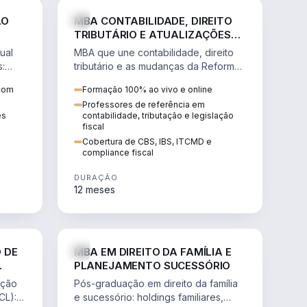
NHARIA
DIREITO
ÃO
MBA CONTABILIDADE, DIREITO
TRIBUTÁRIO E ATUALIZAÇÕES
DA REFORMA TRIBUTÁRIA
ual
MBA que une contabilidade, direito
s:
tributário e as mudanças da Reforma
ão de
Tributária (CBS, IBS) para atuação
 com
Formação 100% ao vivo e online
estratégica no novo cenário.
Professores de referência em
ês
contabilidade, tributação e legislação
fiscal
Cobertura de CBS, IBS, ITCMD e
compliance fiscal
DURAÇÃO
12 meses
NHARIA
DIREITO
 DE
MBA EM DIREITO DA FAMÍLIA E
PLANEJAMENTO SUCESSÓRIO
ação
Pós-graduação em direito da família
CL):
e sucessório: holdings familiares,