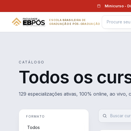
Pular para o conteúdo
Minicurso - D
ESCOLA BRASILEIRA DE
GRADUAÇÃO E PÓS-GRADUAÇÃO
CATÁLOGO
Todos os cur
129 especializações ativas, 100% online, ao vivo,
FORMATO
Todos