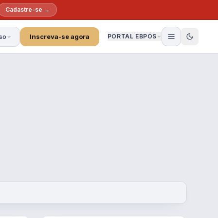
Cadastre-se →
so
Inscreva-se agora
PORTAL EBPÓS