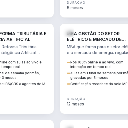
DURAÇÃO
6 meses
DIREITO
ENGE
FORMA TRIBUTÁRIA E
MBA GESTÃO DO SETOR
IA ARTIFICIAL
ELÉTRICO E MERCADO DE
ENERGIA
Reforma Tributária
MBA que forma para o setor elét
teligência Artificial:
e o mercado de energia: regula
ibutos, agentes de IA,
comercialização, geração,
line com aulas ao vivo e
Pós 100% online e ao vivo, com
ão da rotina fiscal.
transmissão e revisão tarifária.
m tempo real
interação em tempo real
inal de semana por mês,
Aulas em 1 final de semana por m
r 3 meses
gravadas por 3 meses
de IBS/CBS a agentes de IA
Certificação reconhecida pelo M
DURAÇÃO
12 meses
DIREITO
D