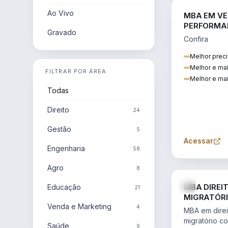
Ao Vivo
MBA EM VE
PERFORMA
Gravado
Confira
Melhor preci
Melhor e ma
FILTRAR POR ÁREA
Melhor e mai
Todas
Direito
24
Gestão
5
Acessar
Engenharia
58
Agro
8
MBA DIREI
Educação
21
MIGRATÓRI
Venda e Marketing
INTERNACI
4
MBA em direit
migratório c
Saúde
9