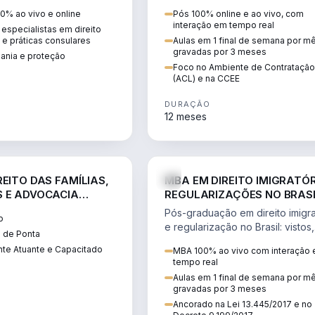
 vistos, cidadania,
CCEE, formação de PLD, gestão
0% ao vivo e online
Pós 100% online e ao vivo, com
 e consultoria
risco e migração de clientes.
interação em tempo real
especialistas em direito
.
l e práticas consulares
Aulas em 1 final de semana por m
gravadas por 3 meses
dania e proteção
Foco no Ambiente de Contratação
(ACL) e na CCEE
DURAÇÃO
12 meses
DIREITO
D
EITO DAS FAMÍLIAS,
MBA EM DIREITO IMIGRATÓR
 E ADVOCACIA
REGULARIZAÇÕES NO BRAS
ORÂNEA
Pós-graduação em direito imigra
o
e regularização no Brasil: vistos,
 de Ponta
residência, naturalização, refúg
te Atuante e Capacitado
MBA 100% ao vivo com interação
tributação do imigrante.
tempo real
Aulas em 1 final de semana por m
gravadas por 3 meses
Ancorado na Lei 13.445/2017 e no