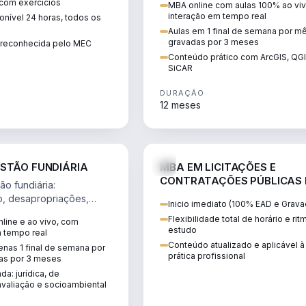
 com exercícios
MBA online com aulas 100% ao viv
perícia ambiental com ArcGIS, Q
interação em tempo real
nível 24 horas, todos os
SiCAR.
Aulas em 1 final de semana por m
gravadas por 3 meses
o reconhecida pelo MEC
Conteúdo prático com ArcGIS, QG
SiCAR
DURAÇÃO
12 meses
AGRO
D
STÃO FUNDIÁRIA
MBA EM LICITAÇÕES E
CONTRATAÇÕES PÚBLICAS
o fundiária:
ATUALIDADE
o, desapropriações,
Inicio imediato (100% EAD e Grava
 imóveis e licenciamento
Flexibilidade total de horário e ri
line e ao vivo, com
 projetos de
estudo
m tempo real
.
Conteúdo atualizado e aplicável à
nas 1 final de semana por
prática profissional
as por 3 meses
da: jurídica, de
valiação e socioambiental