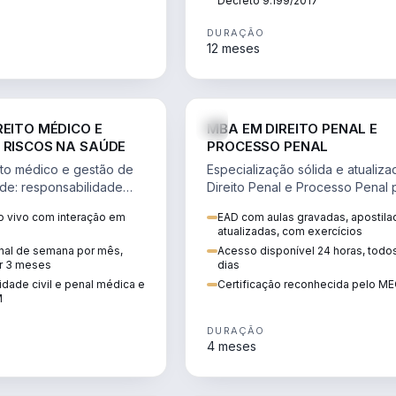
Decreto 9.199/2017
DURAÇÃO
12 meses
DIREITO
D
REITO MÉDICO E
MBA EM DIREITO PENAL E
 RISCOS NA SAÚDE
PROCESSO PENAL
to médico e gestão de
Especialização sólida e atualiz
úde: responsabilidade
Direito Penal e Processo Penal 
, ética do CFM,
advocacia criminal e concursos
 vivo com interação em
EAD com aulas gravadas, apostila
ão e planejamento
jurídicos.
atualizadas, com exercícios
inal de semana por mês,
Acesso disponível 24 horas, todo
r 3 meses
dias
dade civil e penal médica e
Certificação reconhecida pelo M
M
DURAÇÃO
4 meses