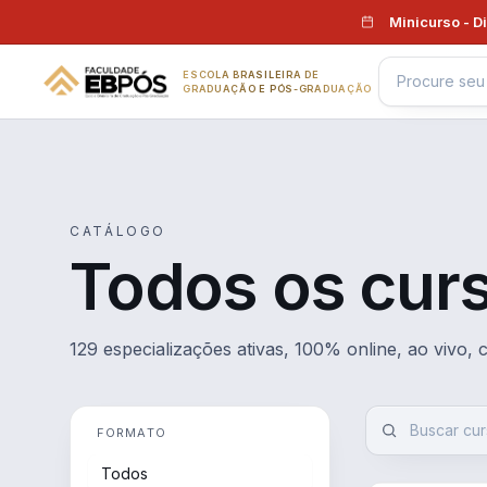
Pular para o conteúdo
Minicurso - D
ESCOLA BRASILEIRA DE
GRADUAÇÃO E PÓS-GRADUAÇÃO
CATÁLOGO
Todos os cur
129 especializações ativas, 100% online, ao vivo,
FORMATO
Todos