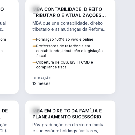
NHARIA
DIREITO
ÃO
MBA CONTABILIDADE, DIREITO
TRIBUTÁRIO E ATUALIZAÇÕES
DA REFORMA TRIBUTÁRIA
ual
MBA que une contabilidade, direito
s:
tributário e as mudanças da Reforma
ão de
Tributária (CBS, IBS) para atuação
 com
Formação 100% ao vivo e online
estratégica no novo cenário.
Professores de referência em
ês
contabilidade, tributação e legislação
fiscal
Cobertura de CBS, IBS, ITCMD e
compliance fiscal
DURAÇÃO
12 meses
NHARIA
DIREITO
 DE
MBA EM DIREITO DA FAMÍLIA E
PLANEJAMENTO SUCESSÓRIO
ação
Pós-graduação em direito da família
CL):
e sucessório: holdings familiares,