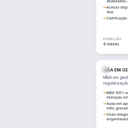
atualizadas,
Acesso dispo
dias
Certificaçã
DURAÇÃO
4 meses
MBA EM GE
MBA em gestã
regularizaçã
avaliação de
MBA 100% on
ambiental em
interação e
infraestrutura
Aulas em ape
mês, gravad
Visão integra
engenharia/a