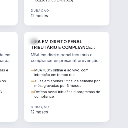
132/2023, LC 214/2025)
DURAÇÃO
12 meses
IREITO
DIREITO
MBA EM DIREITO PENAL
TRIBUTÁRIO E COMPLIANCE
EMPRESARIAL
ada em
MBA em direito penal tributário e
para a
compliance empresarial: prevenção à
lavagem de dinheiro, crimes
das e
MBA 100% online e ao vivo, com
tributários e auditoria.
interação em tempo real
s os
Aulas em apenas 1 final de semana por
mês, gravadas por 3 meses
EC
Defesa penal tributária e programas de
compliance
DURAÇÃO
12 meses