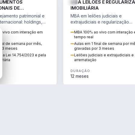
RUMENTOS
MBA LEILÕES E REGULARIZ
ONAIS DE
IMOBILIÁRIA
NTO PATRIMONIAL &
jamento patrimonial e
MBA em leilões judiciais e
IO
ternacional: holdings,
extrajudiciais e regularização
hore sob a Lei
imobiliária, com due diligence,
 vivo com interação em
MBA 100% ao vivo com interação
e a Reforma Tributária.
alienação fiduciária e pós-
tempo real
arrematação.
inal de semana por mês,
Aulas em 1 final de semana por m
r 3 meses
gravadas por 3 meses
ela Lei 14.754/2023 e pela
Leilões judiciais e extrajudiciais 
utária
arrematação
DURAÇÃO
12 meses
ENGENHARIA