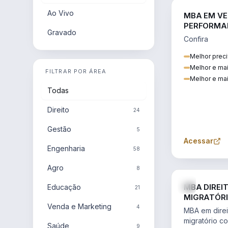
Ao Vivo
MBA EM VE
PERFORMA
Gravado
Confira
Melhor preci
Melhor e ma
FILTRAR POR ÁREA
Melhor e mai
Todas
Direito
24
Gestão
5
Acessar
Engenharia
58
Agro
8
MBA DIREI
Educação
21
MIGRATÓRI
Venda e Marketing
INTERNACI
4
MBA em direit
migratório c
Saúde
9