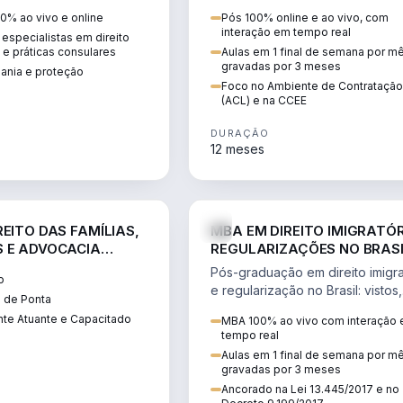
 vistos, cidadania,
CCEE, formação de PLD, gestão
0% ao vivo e online
Pós 100% online e ao vivo, com
 e consultoria
risco e migração de clientes.
interação em tempo real
especialistas em direito
.
l e práticas consulares
Aulas em 1 final de semana por m
gravadas por 3 meses
dania e proteção
Foco no Ambiente de Contratação
(ACL) e na CCEE
DURAÇÃO
12 meses
DIREITO
D
EITO DAS FAMÍLIAS,
MBA EM DIREITO IMIGRATÓR
 E ADVOCACIA
REGULARIZAÇÕES NO BRAS
ORÂNEA
Pós-graduação em direito imigra
o
e regularização no Brasil: vistos,
 de Ponta
residência, naturalização, refúg
te Atuante e Capacitado
MBA 100% ao vivo com interação
tributação do imigrante.
tempo real
Aulas em 1 final de semana por m
gravadas por 3 meses
Ancorado na Lei 13.445/2017 e no