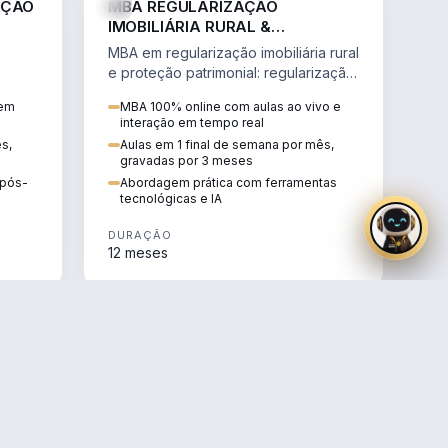
AÇÃO
MBA REGULARIZAÇÃO
IMOBILIÁRIA RURAL &
PROTEÇÃO PATRIMONIAL
MBA em regularização imobiliária rural
e proteção patrimonial: regularização
fundiária, contratos agrários e holding
 em
MBA 100% online com aulas ao vivo e
rural.
interação em tempo real
ês,
Aulas em 1 final de semana por mês,
gravadas por 3 meses
e pós-
Abordagem prática com ferramentas
tecnológicas e IA
DURAÇÃO
12 meses
AGRO
AGRO