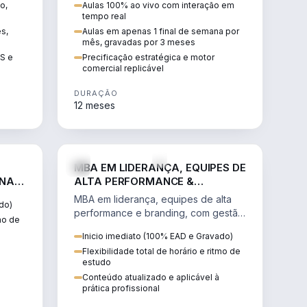
o,
Aulas 100% ao vivo com interação em
GIS e
escalável, lucrativo e bem
tempo real
precificado.
ês,
Aulas em apenas 1 final de semana por
mês, gravadas por 3 meses
IS e
Precificação estratégica e motor
comercial replicável
DURAÇÃO
12 meses
IREITO
VENDA E MARKETING
MBA EM LIDERANÇA, EQUIPES DE
 NA
ALTA PERFORMANCE &
BRANDING
MBA em liderança, equipes de alta
do)
performance e branding, com gestão
tmo de
por resultados, liderança humanizada
Inicio imediato (100% EAD e Gravado)
e comunicação persuasiva.
Flexibilidade total de horário e ritmo de
estudo
Conteúdo atualizado e aplicável à
prática profissional