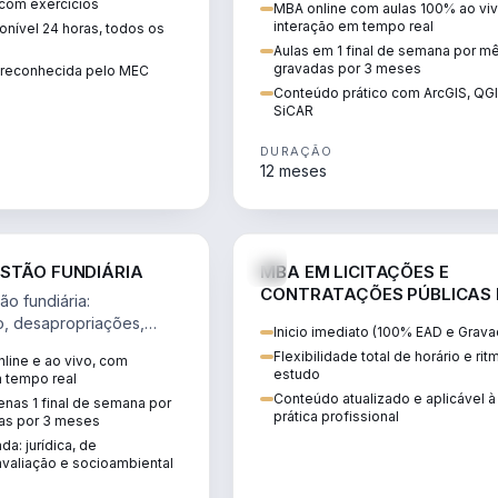
 com exercícios
MBA online com aulas 100% ao viv
perícia ambiental com ArcGIS, Q
interação em tempo real
nível 24 horas, todos os
SiCAR.
Aulas em 1 final de semana por m
gravadas por 3 meses
o reconhecida pelo MEC
Conteúdo prático com ArcGIS, QG
SiCAR
DURAÇÃO
12 meses
AGRO
D
STÃO FUNDIÁRIA
MBA EM LICITAÇÕES E
CONTRATAÇÕES PÚBLICAS
o fundiária:
ATUALIDADE
o, desapropriações,
Inicio imediato (100% EAD e Grava
 imóveis e licenciamento
Flexibilidade total de horário e ri
line e ao vivo, com
 projetos de
estudo
m tempo real
.
Conteúdo atualizado e aplicável à
nas 1 final de semana por
prática profissional
as por 3 meses
da: jurídica, de
valiação e socioambiental