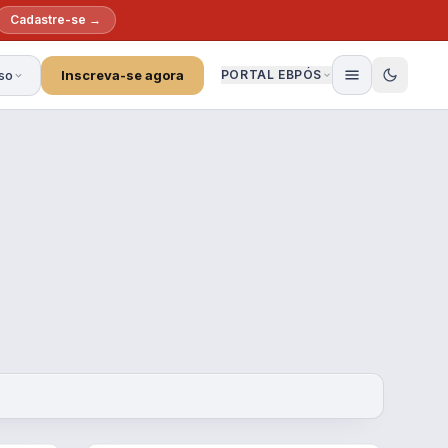
Cadastre-se →
so
Inscreva-se agora
PORTAL EBPÓS