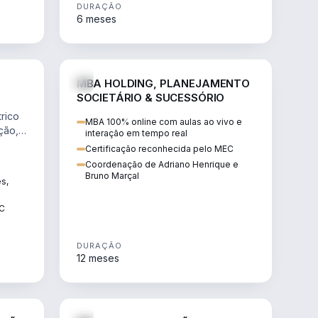
DURAÇÃO
6 meses
NHARIA
DIREITO
MBA HOLDING, PLANEJAMENTO
SOCIETÁRIO & SUCESSÓRIO
rico
MBA 100% online com aulas ao vivo e
ção,
interação em tempo real
Certificação reconhecida pelo MEC
Coordenação de Adriano Henrique e
Bruno Marçal
ês,
EC
DURAÇÃO
12 meses
IREITO
DIREITO