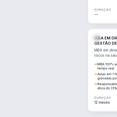
DURAÇÃO
—
MBA EM DI
GESTÃO DE
MBA em direi
riscos na sa
civil e penal
MBA 100% ao
judicializaç
tempo real
patrimonial.
Aulas em 1 f
gravadas po
Responsabili
ética do CF
DURAÇÃO
12 meses