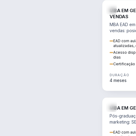
MBA EM GE
VENDAS
MBA EAD em 
vendas: posi
precificação,
EAD com aula
comportamen
atualizadas,
era digital.
Acesso dispo
dias
Certificaçã
DURAÇÃO
4 meses
MBA EM GE
Pós-graduaç
marketing: S
neuromarketi
EAD com aula
decisões ori