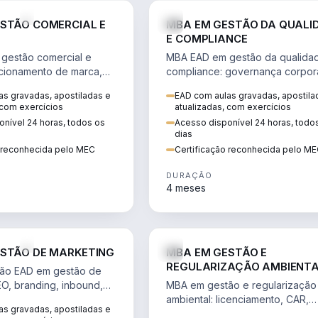
VENDA E MARKETING
STÃO COMERCIAL E
MBA EM GESTÃO DA QUALI
E COMPLIANCE
gestão comercial e
MBA EAD em gestão da qualida
cionamento de marca,
compliance: governança corpora
 marketing digital e
políticas anticorrupção, melhori
s gravadas, apostiladas e
EAD com aulas gravadas, apostila
to do consumidor na
contínua e IA aplicada a proces
 com exercícios
atualizadas, com exercícios
nível 24 horas, todos os
Acesso disponível 24 horas, todo
dias
o reconhecida pelo MEC
Certificação reconhecida pelo M
DURAÇÃO
4 meses
VENDA E MARKETING
STÃO DE MARKETING
MBA EM GESTÃO E
REGULARIZAÇÃO AMBIENT
ão EAD em gestão de
EO, branding, inbound,
MBA em gestão e regularização
ng e métricas web para
ambiental: licenciamento, CAR,
s gravadas, apostiladas e
entadas por dados.
EIA/RIMA, georreferenciamento