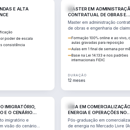
ENGE
NDAS E ALTA
MASTER EM ADMINISTRAÇ
NCE
CONTRATUAL DE OBRAS E
ENGENHARIA DE CLAIMS
Master em administração contrat
de obras e engenharia de claim
ficação
ciclo do contrato, fundamentaç
Formação 100% online e ao vivo,
ior poder de escala
pleitos, delay analysis e FIDIC.
aulas gravadas para reposição
s consistência
Aulas em 1 final de semana por m
Base na Lei 14.133 e nos padrões
internacionais FIDIC
DURAÇÃO
12 meses
DIREITO
ENGE
TO IMIGRATÓRIO,
MBA EM COMERCIALIZAÇÃO
O E O CENÁRIO
ENERGIA E OPERAÇÕES NO
ONAL
MERCADO LIVRE
o imigratório e
Pós-graduação em comercializ
om visão do cenário
de energia no Mercado Livre (A