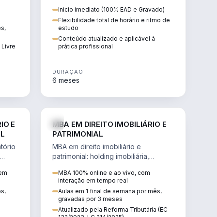
 de
proteção patrimonial, inventários e
Inicio imediato (100% EAD e Gravado)
tributação da sucessão.
Flexibilidade total de horário e ritmo de
ês,
estudo
Conteúdo atualizado e aplicável à
 Livre
prática profissional
DURAÇÃO
6 meses
IREITO
DIREITO
IO E
MBA EM DIREITO IMOBILIÁRIO E
IL
PATRIMONIAL
tório
MBA em direito imobiliário e
patrimonial: holding imobiliária,
io e
incorporações, loteamentos,
 em
MBA 100% online e ao vivo, com
contratos e impactos da Reforma
interação em tempo real
Tributária.
ês,
Aulas em 1 final de semana por mês,
gravadas por 3 meses
Atualizado pela Reforma Tributária (EC