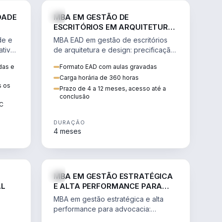
GESTÃO
ENGENHARIA
DADE
MBA EM GESTÃO DE
ESCRITÓRIOS EM ARQUITETURA
E DESIGN
de e
MBA EAD em gestão de escritórios
tiva,
de arquitetura e design: precificação,
a
marketing, branding, finanças e
das e
Formato EAD com aulas gravadas
sos.
gestão de equipes criativas.
Carga horária de 360 horas
s os
Prazo de 4 a 12 meses, acesso até a
conclusão
EC
DURAÇÃO
4 meses
AGRO
DIREITO
MBA EM GESTÃO ESTRATÉGICA
AL
E ALTA PERFORMANCE PARA
ADVOCACIA
MBA em gestão estratégica e alta
performance para advocacia:
 e
transformar o escritório num negócio