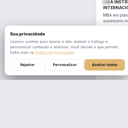
MBA INST
INTERNACI
PLANEJAME
MBA em plane
SUCESSÓR
sucessório in
trusts e offs
MBA 100% ao
14.754/2023 
Sua privacidade
tempo real
Aulas em 1 f
Usamos cookies para operar o site, analisar o tráfego e
gravadas po
personalizar conteúdo e anúncios. Você decide o que permitir.
Atualizado p
Saiba mais na
Política de Privacidade
.
Reforma Trib
Rejeitar
Personalizar
Aceitar todos
DURAÇÃO
12 meses