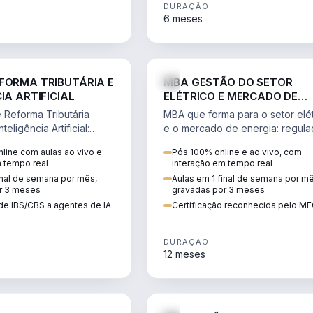
DURAÇÃO
6 meses
DIREITO
ENGE
FORMA TRIBUTÁRIA E
MBA GESTÃO DO SETOR
IA ARTIFICIAL
ELÉTRICO E MERCADO DE
ENERGIA
Reforma Tributária
MBA que forma para o setor elét
teligência Artificial:
e o mercado de energia: regula
ibutos, agentes de IA,
comercialização, geração,
line com aulas ao vivo e
Pós 100% online e ao vivo, com
ão da rotina fiscal.
transmissão e revisão tarifária.
m tempo real
interação em tempo real
inal de semana por mês,
Aulas em 1 final de semana por m
r 3 meses
gravadas por 3 meses
de IBS/CBS a agentes de IA
Certificação reconhecida pelo M
DURAÇÃO
12 meses
DIREITO
D