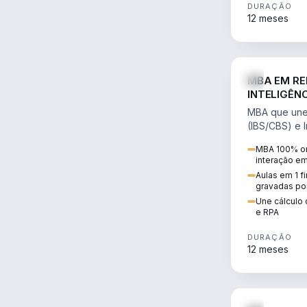
DURAÇÃO
12 meses
MBA EM RE
INTELIGÊNC
MBA que une 
(IBS/CBS) e In
cálculo de tr
MBA 100% on
RPA e automaç
interação e
Aulas em 1 f
gravadas po
Une cálculo 
e RPA
DURAÇÃO
12 meses