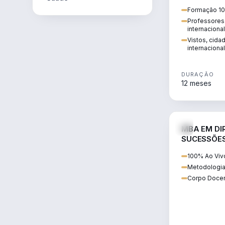
internacional:
Formação 10
regularização
Professores 
transnacional
internaciona
Vistos, cida
internacional
DURAÇÃO
12 meses
MBA EM DIR
SUCESSÕES
CONTEMP
100% Ao Viv
Metodologia
Corpo Docen