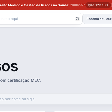
ireito Médico e Gestão de Riscos na Saúde
·
12/08/2026
4d 12:11:20
Escolha seu cur
sos
 com certificação MEC.