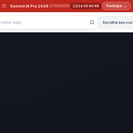
Summit IA Pro 2026
·
27/08/2026
Participe →
21d 03:43:46
Escolha seu cur
o na Faculdade EBPÓS, com Conceito 5 no MEC