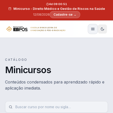
Pular para o conteúdo
4d 09:00:50
Minicurso - Direito Médico e Gestão de Riscos na Saúde
12/08/2026
Cadastre-se →
ESCOLA BRASILEIRA DE
GRADUAÇÃO E PÓS-GRADUAÇÃO
CATÁLOGO
Minicursos
Conteúdos condensados para aprendizado rápido e
aplicação imediata.