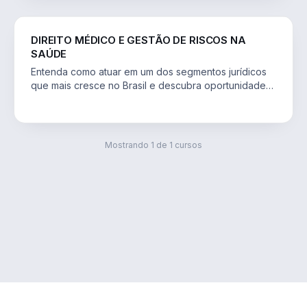
DIREITO
DIREITO MÉDICO E GESTÃO DE RISCOS NA
SAÚDE
Entenda como atuar em um dos segmentos jurídicos
que mais cresce no Brasil e descubra oportunidades
profissionais na gestão de riscos e nas
judicializações da saúde.
Mostrando
1
de
1
cursos