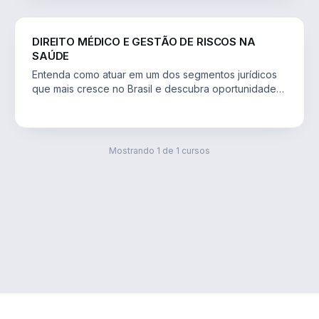
DIREITO
DIREITO MÉDICO E GESTÃO DE RISCOS NA
SAÚDE
Entenda como atuar em um dos segmentos jurídicos
que mais cresce no Brasil e descubra oportunidades
profissionais na gestão de riscos e nas
judicializações da saúde.
Mostrando
1
de
1
cursos