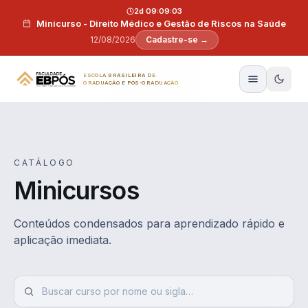
Pular para o conteúdo
2d 09:09:02
Minicurso - Direito Médico e Gestão de Riscos na Saúde
12/08/2026
Cadastre-se →
ESCOLA BRASILEIRA DE
GRADUAÇÃO E PÓS-GRADUAÇÃO
CATÁLOGO
Minicursos
Conteúdos condensados para aprendizado rápido e
aplicação imediata.