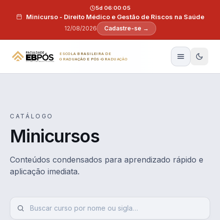
Pular para o conteúdo
5d 06:00:05
Minicurso - Direito Médico e Gestão de Riscos na Saúde
12/08/2026
Cadastre-se →
ESCOLA BRASILEIRA DE
GRADUAÇÃO E PÓS-GRADUAÇÃO
CATÁLOGO
Minicursos
Conteúdos condensados para aprendizado rápido e
aplicação imediata.