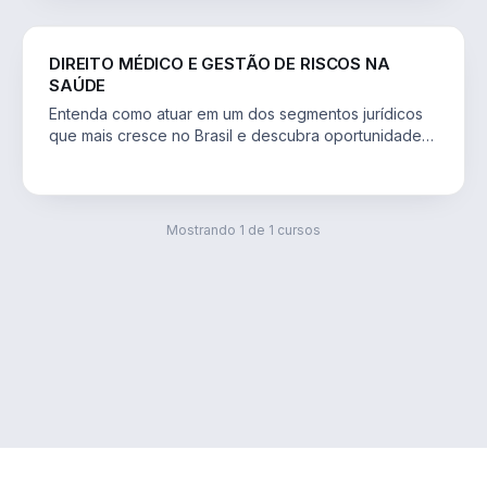
DIREITO
DIREITO MÉDICO E GESTÃO DE RISCOS NA
SAÚDE
Entenda como atuar em um dos segmentos jurídicos
que mais cresce no Brasil e descubra oportunidades
profissionais na gestão de riscos e nas
judicializações da saúde.
Mostrando
1
de
1
cursos