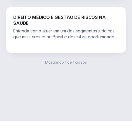
DIREITO
DIREITO MÉDICO E GESTÃO DE RISCOS NA
SAÚDE
Entenda como atuar em um dos segmentos jurídicos
que mais cresce no Brasil e descubra oportunidades
profissionais na gestão de riscos e nas
judicializações da saúde.
Mostrando
1
de
1
cursos