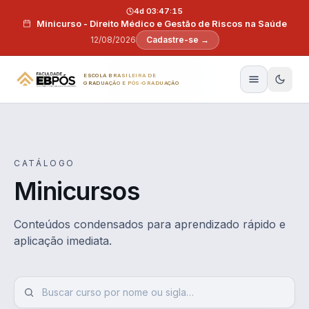
Pular para o conteúdo
4d 03:47:15
Minicurso - Direito Médico e Gestão de Riscos na Saúde
12/08/2026
Cadastre-se →
ESCOLA BRASILEIRA DE
GRADUAÇÃO E PÓS-GRADUAÇÃO
CATÁLOGO
Minicursos
Conteúdos condensados para aprendizado rápido e
aplicação imediata.