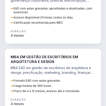
governança corporativa, políticas anticorrupção,
melhoria contínua e IA aplicada a processos.
EAD com aulas gravadas, apostiladas e atualizadas, com
exercícios
Acesso disponível 24 horas, todos os dias
Certificação reconhecida pelo MEC
DURAÇÃO
4 meses
ENGENHARIA
MBA EM GESTÃO DE ESCRITÓRIOS EM
ARQUITETURA E DESIGN
MBA EAD em gestão de escritórios de arquitetura e
design: precificação, marketing, branding, finanças e
gestão de equipes criativas.
Formato EAD com aulas gravadas
Carga horária de 360 horas
Prazo de 4 a 12 meses, acesso até a conclusão
DURAÇÃO
4 meses