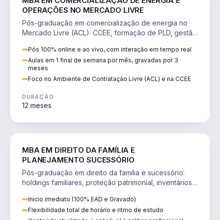
MBA EM COMERCIALIZAÇÃO DE ENERGIA E
OPERAÇÕES NO MERCADO LIVRE
Pós-graduação em comercialização de energia no
Mercado Livre (ACL): CCEE, formação de PLD, gestão
de risco e migração de clientes.
Pós 100% online e ao vivo, com interação em tempo real
Aulas em 1 final de semana por mês, gravadas por 3
meses
Foco no Ambiente de Contratação Livre (ACL) e na CCEE
DURAÇÃO
12 meses
DIREITO
MBA EM DIREITO DA FAMÍLIA E
PLANEJAMENTO SUCESSÓRIO
Pós-graduação em direito da família e sucessório:
holdings familiares, proteção patrimonial, inventários
e tributação da sucessão.
Inicio imediato (100% EAD e Gravado)
Flexibilidade total de horário e ritmo de estudo