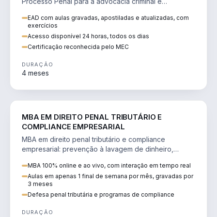
Processo Penal para a advocacia criminal e
concursos jurídicos.
EAD com aulas gravadas, apostiladas e atualizadas, com
exercícios
Acesso disponível 24 horas, todos os dias
Certificação reconhecida pelo MEC
DURAÇÃO
4 meses
DIREITO
MBA EM DIREITO PENAL TRIBUTÁRIO E
COMPLIANCE EMPRESARIAL
MBA em direito penal tributário e compliance
empresarial: prevenção à lavagem de dinheiro,
crimes tributários e auditoria.
MBA 100% online e ao vivo, com interação em tempo real
Aulas em apenas 1 final de semana por mês, gravadas por
3 meses
Defesa penal tributária e programas de compliance
DURAÇÃO