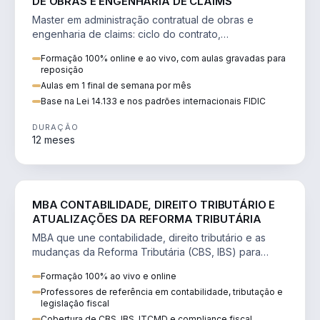
DE OBRAS E ENGENHARIA DE CLAIMS
Master em administração contratual de obras e
engenharia de claims: ciclo do contrato,
fundamentação de pleitos, delay analysis e FIDIC.
Formação 100% online e ao vivo, com aulas gravadas para
reposição
Aulas em 1 final de semana por mês
Base na Lei 14.133 e nos padrões internacionais FIDIC
DURAÇÃO
12 meses
DIREITO
MBA CONTABILIDADE, DIREITO TRIBUTÁRIO E
ATUALIZAÇÕES DA REFORMA TRIBUTÁRIA
MBA que une contabilidade, direito tributário e as
mudanças da Reforma Tributária (CBS, IBS) para
atuação estratégica no novo cenário.
Formação 100% ao vivo e online
Professores de referência em contabilidade, tributação e
legislação fiscal
Cobertura de CBS, IBS, ITCMD e compliance fiscal