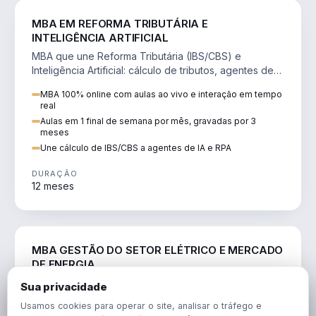
DIREITO
MBA EM REFORMA TRIBUTÁRIA E
INTELIGÊNCIA ARTIFICIAL
MBA que une Reforma Tributária (IBS/CBS) e
Inteligência Artificial: cálculo de tributos, agentes de
IA, RPA e automação da rotina fiscal.
MBA 100% online com aulas ao vivo e interação em tempo
real
Aulas em 1 final de semana por mês, gravadas por 3
meses
Une cálculo de IBS/CBS a agentes de IA e RPA
DURAÇÃO
12 meses
ENGENHARIA
MBA GESTÃO DO SETOR ELÉTRICO E MERCADO
DE ENERGIA
MBA que forma para o setor elétrico e o mercado de
Sua privacidade
energia: regulação, comercialização, geração,
Usamos cookies para operar o site, analisar o tráfego e
transmissão e revisão tarifária.