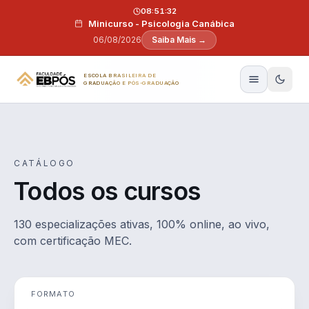
Pular para o conteúdo
08:51:31
Minicurso - Psicologia Canábica
06/08/2026
Saiba Mais →
ESCOLA BRASILEIRA DE
GRADUAÇÃO E PÓS-GRADUAÇÃO
CATÁLOGO
Todos os cursos
130 especializações ativas, 100% online, ao vivo,
com certificação MEC.
FORMATO