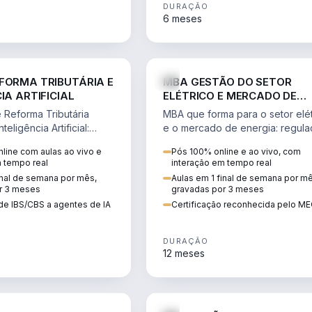
DURAÇÃO
6 meses
DIREITO
ENGE
FORMA TRIBUTÁRIA E
MBA GESTÃO DO SETOR
IA ARTIFICIAL
ELÉTRICO E MERCADO DE
ENERGIA
Reforma Tributária
MBA que forma para o setor elét
teligência Artificial:
e o mercado de energia: regula
ibutos, agentes de IA,
comercialização, geração,
line com aulas ao vivo e
Pós 100% online e ao vivo, com
ão da rotina fiscal.
transmissão e revisão tarifária.
m tempo real
interação em tempo real
inal de semana por mês,
Aulas em 1 final de semana por m
r 3 meses
gravadas por 3 meses
de IBS/CBS a agentes de IA
Certificação reconhecida pelo M
DURAÇÃO
12 meses
DIREITO
D