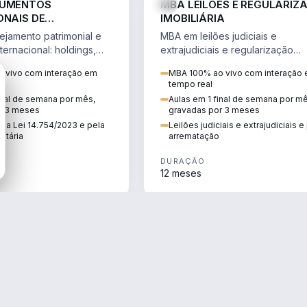
RUMENTOS
MBA LEILÕES E REGULARIZ
ONAIS DE
IMOBILIÁRIA
NTO PATRIMONIAL &
jamento patrimonial e
MBA em leilões judiciais e
IO
ternacional: holdings,
extrajudiciais e regularização
hore sob a Lei
imobiliária, com due diligence,
 vivo com interação em
MBA 100% ao vivo com interação
e a Reforma Tributária.
alienação fiduciária e pós-
tempo real
arrematação.
inal de semana por mês,
Aulas em 1 final de semana por m
r 3 meses
gravadas por 3 meses
ela Lei 14.754/2023 e pela
Leilões judiciais e extrajudiciais 
utária
arrematação
DURAÇÃO
12 meses
ENGENHARIA