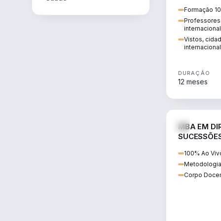
internacional:
Formação 10
regularização
Professores 
transnacional
internaciona
Vistos, cida
internacional
DURAÇÃO
12 meses
MBA EM DIR
SUCESSÕES
CONTEMP
100% Ao Viv
Metodologia
Corpo Docen