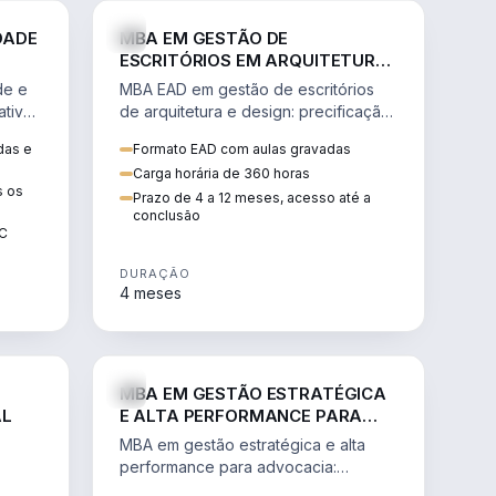
GESTÃO
ENGENHARIA
DADE
MBA EM GESTÃO DE
ESCRITÓRIOS EM ARQUITETURA
E DESIGN
de e
MBA EAD em gestão de escritórios
tiva,
de arquitetura e design: precificação,
a
marketing, branding, finanças e
das e
Formato EAD com aulas gravadas
sos.
gestão de equipes criativas.
Carga horária de 360 horas
s os
Prazo de 4 a 12 meses, acesso até a
conclusão
EC
DURAÇÃO
4 meses
AGRO
DIREITO
MBA EM GESTÃO ESTRATÉGICA
AL
E ALTA PERFORMANCE PARA
ADVOCACIA
MBA em gestão estratégica e alta
performance para advocacia:
 e
transformar o escritório num negócio