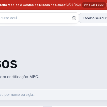
ireito Médico e Gestão de Riscos na Saúde
·
12/08/2026
4d 18:15:29
Escolha seu cur
sos
 com certificação MEC.