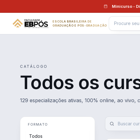
Pular para o conteúdo
Minicurso - D
ESCOLA BRASILEIRA DE
GRADUAÇÃO E PÓS-GRADUAÇÃO
CATÁLOGO
Todos os cur
129 especializações ativas, 100% online, ao vivo,
FORMATO
Todos