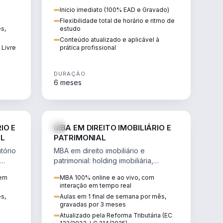
 de
proteção patrimonial, inventários e
Inicio imediato (100% EAD e Gravado)
tributação da sucessão.
Flexibilidade total de horário e ritmo de
ês,
estudo
Conteúdo atualizado e aplicável à
 Livre
prática profissional
DURAÇÃO
6 meses
IREITO
DIREITO
IO E
MBA EM DIREITO IMOBILIÁRIO E
IL
PATRIMONIAL
tório
MBA em direito imobiliário e
patrimonial: holding imobiliária,
io e
incorporações, loteamentos,
 em
MBA 100% online e ao vivo, com
contratos e impactos da Reforma
interação em tempo real
Tributária.
ês,
Aulas em 1 final de semana por mês,
gravadas por 3 meses
Atualizado pela Reforma Tributária (EC