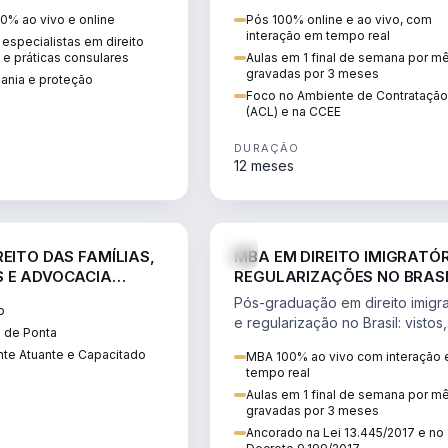
 vistos, cidadania,
CCEE, formação de PLD, gestão
0% ao vivo e online
Pós 100% online e ao vivo, com
 e consultoria
risco e migração de clientes.
interação em tempo real
especialistas em direito
.
l e práticas consulares
Aulas em 1 final de semana por m
gravadas por 3 meses
dania e proteção
Foco no Ambiente de Contratação
(ACL) e na CCEE
DURAÇÃO
12 meses
DIREITO
D
EITO DAS FAMÍLIAS,
MBA EM DIREITO IMIGRATÓR
 E ADVOCACIA
REGULARIZAÇÕES NO BRAS
ORÂNEA
Pós-graduação em direito imigra
o
e regularização no Brasil: vistos,
 de Ponta
residência, naturalização, refúg
te Atuante e Capacitado
MBA 100% ao vivo com interação
tributação do imigrante.
tempo real
Aulas em 1 final de semana por m
gravadas por 3 meses
Ancorado na Lei 13.445/2017 e no