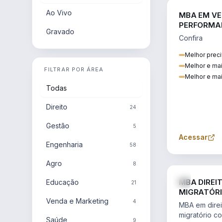
Ao Vivo
MBA EM VE
PERFORMA
Gravado
Confira
Melhor preci
Melhor e ma
FILTRAR POR ÁREA
Melhor e mai
Todas
Direito
24
Gestão
5
Acessar
Engenharia
58
Agro
8
MBA DIREI
Educação
21
MIGRATÓRI
Venda e Marketing
INTERNACI
4
MBA em direit
migratório c
Saúde
9