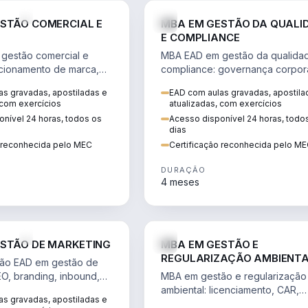
VENDA E MARKETING
STÃO COMERCIAL E
MBA EM GESTÃO DA QUALI
E COMPLIANCE
gestão comercial e
MBA EAD em gestão da qualida
cionamento de marca,
compliance: governança corpora
 marketing digital e
políticas anticorrupção, melhori
s gravadas, apostiladas e
EAD com aulas gravadas, apostila
to do consumidor na
contínua e IA aplicada a proces
 com exercícios
atualizadas, com exercícios
nível 24 horas, todos os
Acesso disponível 24 horas, todo
dias
o reconhecida pelo MEC
Certificação reconhecida pelo M
DURAÇÃO
4 meses
VENDA E MARKETING
STÃO DE MARKETING
MBA EM GESTÃO E
REGULARIZAÇÃO AMBIENT
ão EAD em gestão de
EO, branding, inbound,
MBA em gestão e regularização
ng e métricas web para
ambiental: licenciamento, CAR,
s gravadas, apostiladas e
entadas por dados.
EIA/RIMA, georreferenciamento