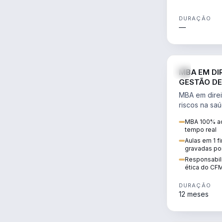
DURAÇÃO
—
MBA EM DI
GESTÃO DE
MBA em direi
riscos na sa
civil e penal
MBA 100% ao
judicializaç
tempo real
patrimonial.
Aulas em 1 f
gravadas po
Responsabili
ética do CF
DURAÇÃO
12 meses