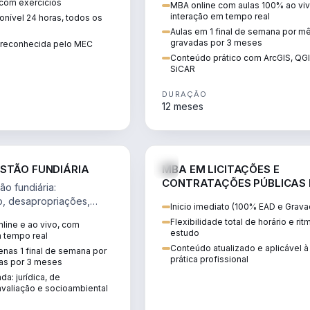
 com exercícios
MBA online com aulas 100% ao viv
perícia ambiental com ArcGIS, Q
interação em tempo real
nível 24 horas, todos os
SiCAR.
Aulas em 1 final de semana por m
gravadas por 3 meses
o reconhecida pelo MEC
Conteúdo prático com ArcGIS, QG
SiCAR
DURAÇÃO
12 meses
AGRO
D
STÃO FUNDIÁRIA
MBA EM LICITAÇÕES E
CONTRATAÇÕES PÚBLICAS
o fundiária:
ATUALIDADE
o, desapropriações,
Inicio imediato (100% EAD e Grava
 imóveis e licenciamento
Flexibilidade total de horário e ri
line e ao vivo, com
 projetos de
estudo
m tempo real
.
Conteúdo atualizado e aplicável à
nas 1 final de semana por
prática profissional
as por 3 meses
da: jurídica, de
valiação e socioambiental