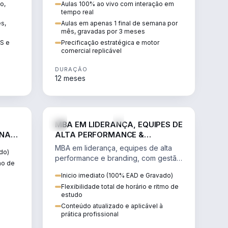
o,
Aulas 100% ao vivo com interação em
GIS e
escalável, lucrativo e bem
tempo real
precificado.
ês,
Aulas em apenas 1 final de semana por
mês, gravadas por 3 meses
IS e
Precificação estratégica e motor
comercial replicável
DURAÇÃO
12 meses
IREITO
VENDA E MARKETING
MBA EM LIDERANÇA, EQUIPES DE
 NA
ALTA PERFORMANCE &
BRANDING
MBA em liderança, equipes de alta
do)
performance e branding, com gestão
tmo de
por resultados, liderança humanizada
Inicio imediato (100% EAD e Gravado)
e comunicação persuasiva.
Flexibilidade total de horário e ritmo de
estudo
Conteúdo atualizado e aplicável à
prática profissional