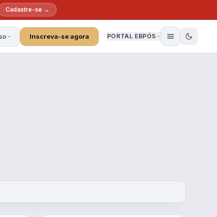
Cadastre-se →
so
Inscreva-se agora
PORTAL EBPÓS