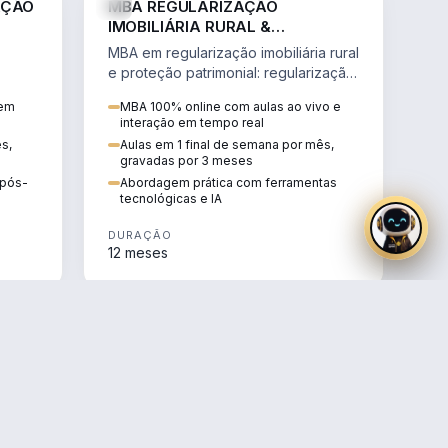
AÇÃO
MBA REGULARIZAÇÃO
IMOBILIÁRIA RURAL &
PROTEÇÃO PATRIMONIAL
MBA em regularização imobiliária rural
e proteção patrimonial: regularização
fundiária, contratos agrários e holding
 em
MBA 100% online com aulas ao vivo e
rural.
interação em tempo real
ês,
Aulas em 1 final de semana por mês,
gravadas por 3 meses
e pós-
Abordagem prática com ferramentas
tecnológicas e IA
DURAÇÃO
12 meses
AGRO
AGRO