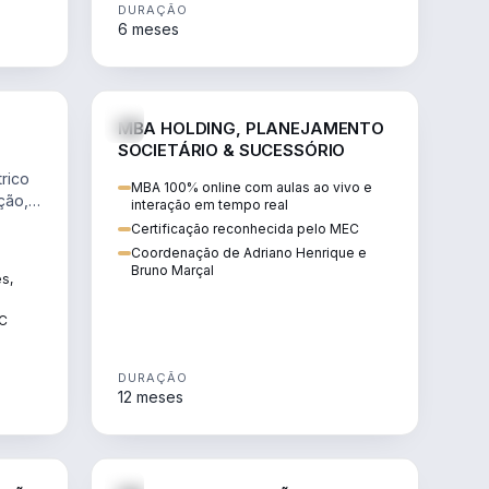
DURAÇÃO
6 meses
NHARIA
DIREITO
MBA HOLDING, PLANEJAMENTO
SOCIETÁRIO & SUCESSÓRIO
rico
MBA 100% online com aulas ao vivo e
ção,
interação em tempo real
Certificação reconhecida pelo MEC
Coordenação de Adriano Henrique e
Bruno Marçal
ês,
EC
DURAÇÃO
12 meses
IREITO
DIREITO