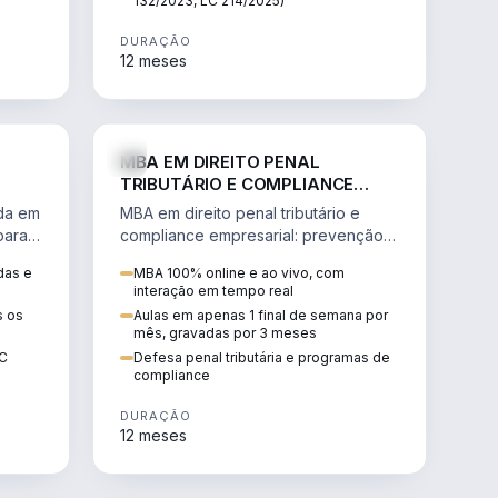
132/2023, LC 214/2025)
DURAÇÃO
12 meses
IREITO
DIREITO
MBA EM DIREITO PENAL
TRIBUTÁRIO E COMPLIANCE
EMPRESARIAL
ada em
MBA em direito penal tributário e
para a
compliance empresarial: prevenção à
lavagem de dinheiro, crimes
das e
MBA 100% online e ao vivo, com
tributários e auditoria.
interação em tempo real
s os
Aulas em apenas 1 final de semana por
mês, gravadas por 3 meses
EC
Defesa penal tributária e programas de
compliance
DURAÇÃO
12 meses