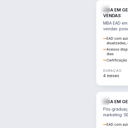
MBA EM GE
VENDAS
MBA EAD em 
vendas: posi
precificação,
EAD com aula
comportamen
atualizadas,
era digital.
Acesso dispo
dias
Certificaçã
DURAÇÃO
4 meses
MBA EM GE
Pós-graduaç
marketing: S
neuromarketi
EAD com aula
decisões ori