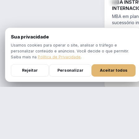
MBA INST
INTERNACI
PLANEJAME
MBA em plane
SUCESSÓR
sucessório in
trusts e offs
MBA 100% ao
14.754/2023 
Sua privacidade
tempo real
Aulas em 1 f
Usamos cookies para operar o site, analisar o tráfego e
gravadas po
personalizar conteúdo e anúncios. Você decide o que permitir.
Atualizado p
Saiba mais na
Política de Privacidade
.
Reforma Trib
Rejeitar
Personalizar
Aceitar todos
DURAÇÃO
12 meses