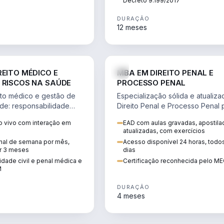
Decreto 9.199/2017
DURAÇÃO
12 meses
DIREITO
D
REITO MÉDICO E
MBA EM DIREITO PENAL E
 RISCOS NA SAÚDE
PROCESSO PENAL
to médico e gestão de
Especialização sólida e atualiz
úde: responsabilidade
Direito Penal e Processo Penal 
, ética do CFM,
advocacia criminal e concursos
 vivo com interação em
EAD com aulas gravadas, apostila
ão e planejamento
jurídicos.
atualizadas, com exercícios
inal de semana por mês,
Acesso disponível 24 horas, todo
r 3 meses
dias
dade civil e penal médica e
Certificação reconhecida pelo M
M
DURAÇÃO
4 meses