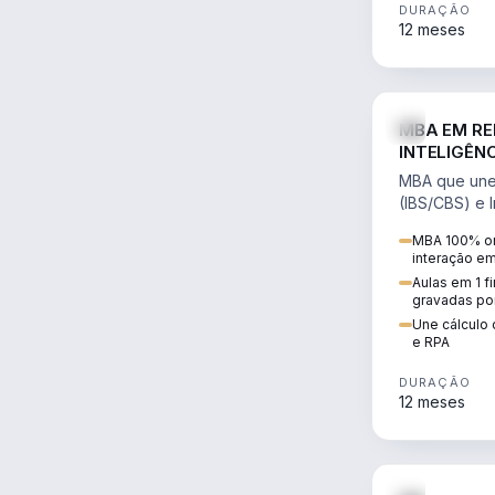
DURAÇÃO
12 meses
MBA EM RE
INTELIGÊNC
MBA que une 
(IBS/CBS) e In
cálculo de tr
MBA 100% on
RPA e automaç
interação e
Aulas em 1 f
gravadas po
Une cálculo 
e RPA
DURAÇÃO
12 meses