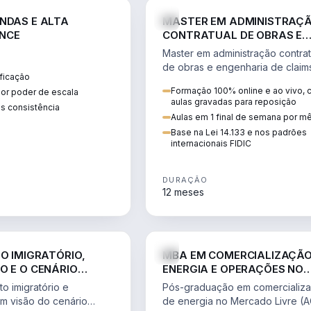
ENGE
NDAS E ALTA
MASTER EM ADMINISTRAÇ
NCE
CONTRATUAL DE OBRAS E
ENGENHARIA DE CLAIMS
Master em administração contrat
de obras e engenharia de claim
ficação
ciclo do contrato, fundamentaç
Formação 100% online e ao vivo,
ior poder de escala
pleitos, delay analysis e FIDIC.
aulas gravadas para reposição
s consistência
Aulas em 1 final de semana por m
Base na Lei 14.133 e nos padrões
internacionais FIDIC
DURAÇÃO
12 meses
DIREITO
ENGE
TO IMIGRATÓRIO,
MBA EM COMERCIALIZAÇÃO
O E O CENÁRIO
ENERGIA E OPERAÇÕES NO
ONAL
MERCADO LIVRE
o imigratório e
Pós-graduação em comercializ
om visão do cenário
de energia no Mercado Livre (A