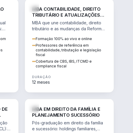
NHARIA
DIREITO
ÃO
MBA CONTABILIDADE, DIREITO
TRIBUTÁRIO E ATUALIZAÇÕES
DA REFORMA TRIBUTÁRIA
ual
MBA que une contabilidade, direito
s:
tributário e as mudanças da Reforma
ão de
Tributária (CBS, IBS) para atuação
 com
Formação 100% ao vivo e online
estratégica no novo cenário.
Professores de referência em
ês
contabilidade, tributação e legislação
fiscal
Cobertura de CBS, IBS, ITCMD e
compliance fiscal
DURAÇÃO
12 meses
NHARIA
DIREITO
 DE
MBA EM DIREITO DA FAMÍLIA E
PLANEJAMENTO SUCESSÓRIO
ação
Pós-graduação em direito da família
CL):
e sucessório: holdings familiares,