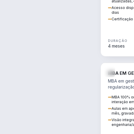
atualizadas,
Acesso dispo
dias
Certificaçã
DURAÇÃO
4 meses
MBA EM GE
MBA em gestã
regularizaçã
avaliação de
MBA 100% on
ambiental em
interação e
infraestrutura
Aulas em ape
mês, gravad
Visão integra
engenharia/a